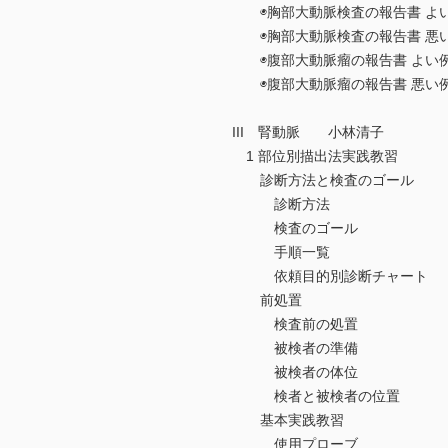
◉胸部大動脈検査の報告書 よ
◉胸部大動脈検査の報告書 悪
◉腹部大動脈瘤の報告書 よい
◉腹部大動脈瘤の報告書 悪い
III 腎動脈 小林清子
1 部位別描出法実践教習
診断方法と検査のゴール
診断方法
検査のゴール
手順一覧
依頼目的別診断チャート
前処置
検査前の処置
被検者の準備
被検者の体位
検者と被検者の位置
基本実践教習
使用プローブ