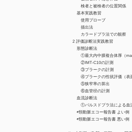
検者と被検者の位置関係
基本実践教習
使用プローブ
描出法
カラードプラ法での観察
2 評価診断法実践教習
形態診断法
①最大内中膜複合体厚（max
②IMT-C10の計測
③プラークの計測
④プラークの性状評価（表面
⑤狭窄率の算出
⑥血管径の計測
血流診断法
①パルスドプラ法による血流評
◉頸動脈エコー報告書 よい例
◉頸動脈エコー報告書 悪い例