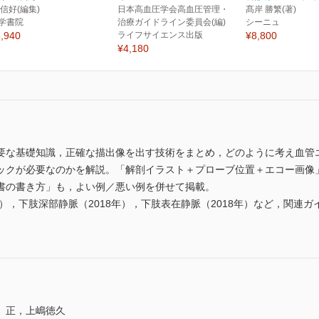
 信好(編集)
日本高血圧学会高血圧管理・
髙岸 勝繁(著)
学書院
治療ガイドライン委員会(編)
シーニュ
,940
ライフサイエンス出版
¥8,800
¥4,180
要な基礎知識，正確な描出像を出す技術をまとめ，どのように考え血管
ックが必要なのかを解説。「解剖イラスト＋プローブ位置＋エコー画像
書の書き方」も，よい例／悪い例を併せて掲載。
年），下肢深部静脈（2018年），下肢表在静脈（2018年）など，関連
 正，上嶋徳久