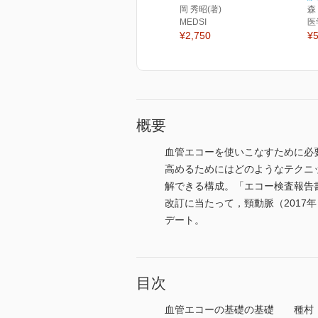
岡 秀昭(著)
森
MEDSI
医
¥2,750
¥5
概要
血管エコーを使いこなすために必
高めるためにはどのようなテクニ
解できる構成。「エコー検査報告
改訂に当たって，頸動脈（2017
デート。
目次
血管エコーの基礎の基礎 種村