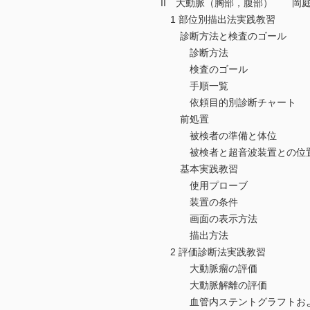
II 大動脈（胸部，腹部） 岡
1 部位別描出法実践教習
診断方法と検査のゴール
診断方法
検査のゴール
手順一覧
依頼目的別診断チャート
前処置
被検者の準備と体位
被検者と超音波装置との位
基本実践教習
使用プローブ
装置の条件
画面の表示方法
描出方法
2 評価診断法実践教習
大動脈瘤の評価
大動脈解離の評価
血管内ステントグラフトおよ