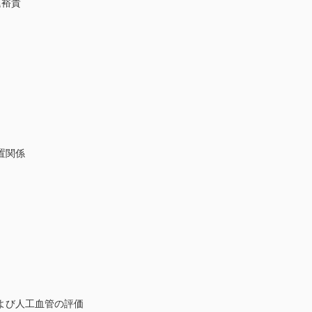
庭裕貴
置関係
び人工血管の評価