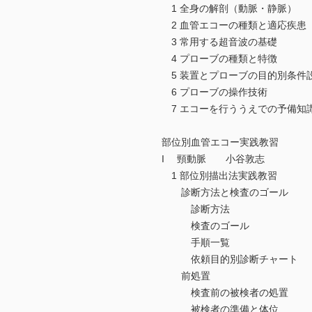
1 全身の解剖（動脈・静脈）
2 血管エコーの種類と適応疾患
3 常用する超音波の基礎
4 プローブの種類と特徴
5 装置とプローブの目的別条件
6 プローブの操作技術
7 エコーを行ううえでの予備知
部位別血管エコー実践教習
I 頸動脈 小谷敦志
1 部位別描出法実践教習
診断方法と検査のゴール
診断方法
検査のゴール
手順一覧
依頼目的別診断チャート
前処置
検査前の被検者の処置
被検者の準備と体位