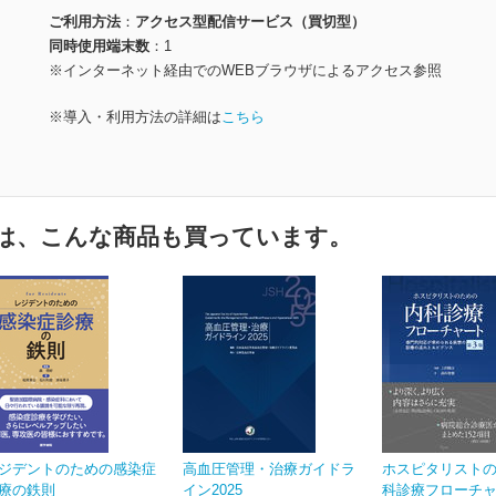
ご利用方法
アクセス型配信サービス（買切型）
同時使用端末数
1
※インターネット経由でのWEBブラウザによるアクセス参照
※導入・利用方法の詳細は
こちら
は、こんな商品も買っています。
ジデントのための感染症
高血圧管理・治療ガイドラ
ホスピタリスト
療の鉄則
イン2025
科診療フローチャー