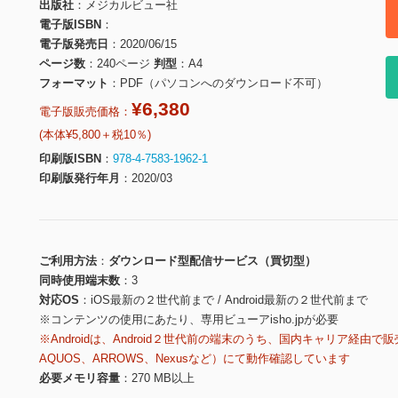
出版社
メジカルビュー社
電子版ISBN
電子版発売日
2020/06/15
ページ数
240ページ
判型
A4
フォーマット
PDF（パソコンへのダウンロード不可）
¥6,380
電子版販売価格：
(本体¥5,800＋税10％)
印刷版ISBN
978-4-7583-1962-1
印刷版発行年月
2020/03
ご利用方法
ダウンロード型配信サービス（買切型）
同時使用端末数
3
対応OS
iOS最新の２世代前まで / Android最新の２世代前まで
※コンテンツの使用にあたり、専用ビューアisho.jpが必要
※Androidは、Android２世代前の端末のうち、国内キャリア経由で販
AQUOS、ARROWS、Nexusなど）にて動作確認しています
必要メモリ容量
270 MB以上