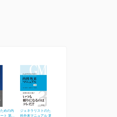
のための内
ジェネラリストのための内
ト 第...
科外来マニュアル 第3版