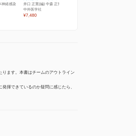
本神経感染
井口 正寛(編) 中森 正博(編)
中外医学社
¥7,480
たります。本書はチームのアウトライン
に発揮できているのか疑問に感じたら、