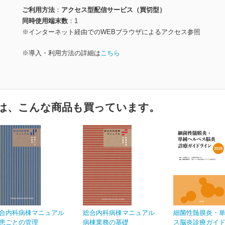
ご利用方法
アクセス型配信サービス（買切型）
同時使用端末数
1
※インターネット経由でのWEBブラウザによるアクセス参照
※導入・利用方法の詳細は
こちら
は、こんな商品も買っています。
合内科病棟マニュアル
総合内科病棟マニュアル
細菌性髄膜炎・
患ごとの管理
病棟業務の基礎
ス脳炎診療ガイドラ