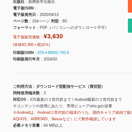
出版社
新興医学出版社
電子版ISBN
電子版発売日
2020/04/13
ページ数
154ページ
判型
B5
フォーマット
PDF（パソコンへのダウンロード不可）
¥3,630
電子版販売価格：
(本体¥3,300＋税10％)
印刷版ISBN
978-4-88002-760-9
印刷版発行年月
2016/02
ご利用方法
ダウンロード型配信サービス（買切型）
同時使用端末数
3
対応OS
iOS最新の２世代前まで / Android最新の２世代前まで
※コンテンツの使用にあたり、専用ビューアisho.jpが必要
※Androidは、Android２世代前の端末のうち、国内キャリア経由で販
AQUOS、ARROWS、Nexusなど）にて動作確認しています
必要メモリ容量
64 MB以上