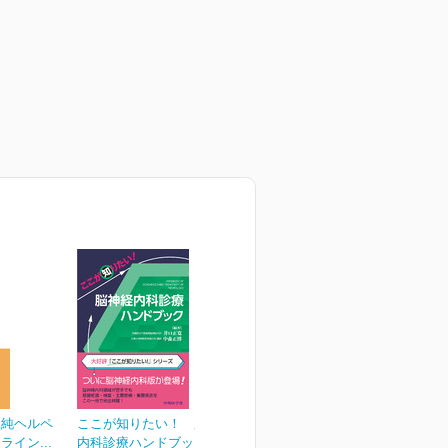
単純ヘルペ
ここが知りたい！ 脳神経
イン...
内科診療ハンドブック