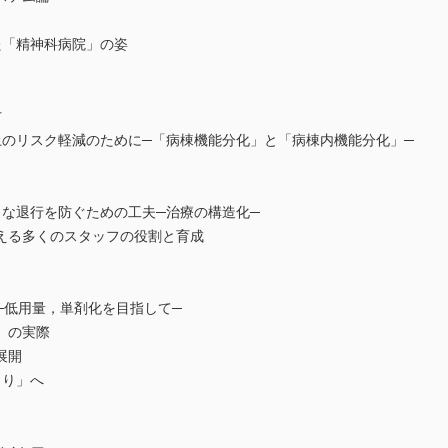
「精神科病院」の姿
方
のリスク軽減のために─「病棟機能分化」と「病棟内機能分化」─
な退行を防ぐための工夫─治療の構造化─
える多くのスタッフの役割と育成
─低用量，単剤化を目指して─
」の実際
展開
くり」へ