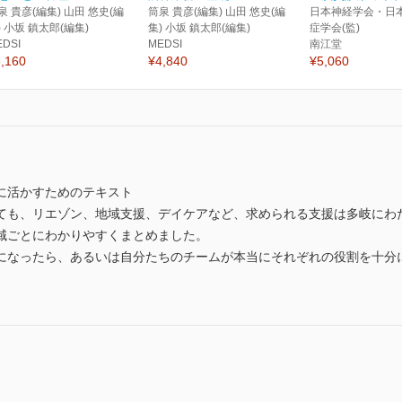
泉 貴彦(編集) 山田 悠史(編
筒泉 貴彦(編集) 山田 悠史(編
日本神経学会・日
) 小坂 鎮太郎(編集)
集) 小坂 鎮太郎(編集)
症学会(監)
EDSI
MEDSI
南江堂
,160
¥4,840
¥5,060
に活かすためのテキスト
ても、リエゾン、地域支援、デイケアなど、求められる支援は多岐にわ
域ごとにわかりやすくまとめました。
になったら、あるいは自分たちのチームが本当にそれぞれの役割を十分