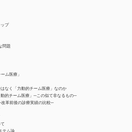
シップ
な問題
チーム医療」
はなく「力動的チーム医療」なのか
動的チーム医療」─この似て非なるもの─
─改革前後の診療実績の比較─
て
て
いて
ステム論