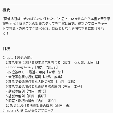
概要
“画像診断はできれば誰かに任せたい”と思っていませんか？本書で苦手意
識を払拭！所見ごとの診断ステップを丁寧に解説．鑑別のフローチャー
トで救急・外来ですぐ調べられ，見落としなく適切な判断に繋げられ
る！
目次
Chapter1 読影の前に
1 救急現場における検査適応を考える【武部 弘太郎，太田 凡】
2 Choosing Wisely【隈丸 加奈子】
3 医療被ばく ～最近の知見【宮嵜 治】
4 最低限必要な読影環境【松島 成典】
5 救急で最低限必要な大脳の解剖【小西 淳也】
6 救急で最低限必要な後頭蓋窩の解剖【豊田 圭子】
7 動脈の解剖【竹内 香代】
8 静脈の解剖【田岡 俊昭】
9 脳室・脳槽の解剖【内山 雄介】
10 救急における画像診断の戦略【山田 惠】
Chapter2 CT所見からのアプローチ