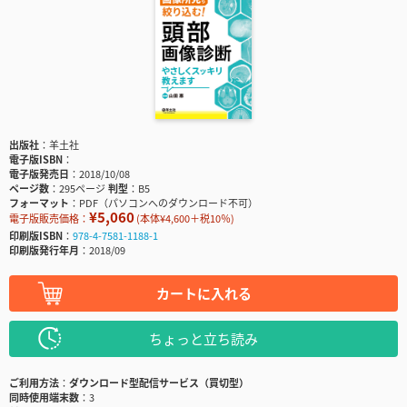
出版社
羊土社
電子版ISBN
電子版発売日
2018/10/08
ページ数
295ページ
判型
B5
フォーマット
PDF（パソコンへのダウンロード不可）
¥5,060
電子版販売価格：
(本体¥4,600＋税10％)
印刷版ISBN
978-4-7581-1188-1
印刷版発行年月
2018/09
カートに入れる
ちょっと立ち読み
ご利用方法
ダウンロード型配信サービス（買切型）
同時使用端末数
3