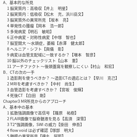
A．基本的な所見
1 脳実質内：高吸収【井上 明星】
2 脳実質内：低吸収【松木 充，浜川岳文】
3 脳実質外の異常所見 【坂本 亮】
4 単発性の腫瘤【岡本 浩一郎】
5 多発病変【明石 敏昭】
6 正中病変・対称性病変【中塚 智也】
7 脳室開大 ～水頭症，萎縮【赤澤 健太郎】
8 ヘルニア・シフト【與儀 彰】
9 病変は血管支配域に一致するか？【増本 智彦】
10 脳以外のチェックリスト【山本 憲】
11 アーチファクト ～後頭蓋窩を観察しにくい【村山 和宏】
B．CTの次の一手
1 造影剤を使うべきか？ ～造影CTの適応とは？【早川 克己】
2 MRIを考慮すべきか？【中村 尚生】
3 血管造影を考慮すべきか？【宮坂 俊輝】
4 死後CT 【白田 剛】
Chapter3 MR所見からのアプローチ
A．基本中の基本
1 拡散強調画像で高信号 【篠原 祐樹】
2 FLAIR画像で脳脊髄液を見る【高須 深雪】
3 T2*強調画像，SWI の威力【掛田 伸吾】
4 flow void は必ず確認【塚部 明大】
5 髄膜の異常所見【德丸 阿耶】