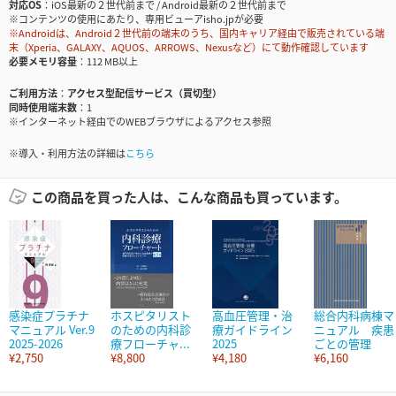
対応OS
iOS最新の２世代前まで / Android最新の２世代前まで
※コンテンツの使用にあたり、専用ビューアisho.jpが必要
※Androidは、Android２世代前の端末のうち、国内キャリア経由で販売されている端
末（Xperia、GALAXY、AQUOS、ARROWS、Nexusなど）にて動作確認しています
必要メモリ容量
112 MB以上
ご利用方法
アクセス型配信サービス（買切型）
同時使用端末数
1
※インターネット経由でのWEBブラウザによるアクセス参照
※導入・利用方法の詳細は
こちら
この商品を買った人は、こんな商品も買っています。
感染症プラチナ
ホスピタリスト
高血圧管理・治
総合内科病棟マ
マニュアル Ver.9
のための内科診
療ガイドライン
ニュアル 疾患
2025-2026
療フローチャ...
2025
ごとの管理
¥2,750
¥8,800
¥4,180
¥6,160