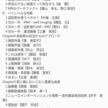
6 所見のでない疾患だって存在する【森 墾】
7 MRIのアーチファクト【横山 幸太，野口 智幸】
B．ハイレベルな判断
1 造影剤を使うべきか？【中條 正典】
2 次の一手：MRA・wall imaging【横田 元】
3 次の一手：造影後FLAIR・MRV【野口 京】
4 次の一手：灌流画像【工藤 與亮】
Chapter4 来院時の状況からのアプローチ
1 頭部外傷【東 美菜子】
2 頸椎外傷【齋藤 尚子】
3 顔面部外傷【外山 芳弘】
4 これは虐待？【藤田 和俊】
5 意識障害【木下 俊文】
6 上肢麻痺【池田 耕士】
7 頭痛・発熱【鈴木 卓也】
8 頸部痛・背部痛【藤間 憲幸】
9 めまい【北島 美香】
Chapter5 常に頭においておく重要な疾患
1 脳梗塞【関根 鉄朗】
2 脳動脈瘤破裂【坂本 真一】
3 ニューロインターベンションの実際 ～急性期血栓回収術【井手 里
美】
4 感染症 【鹿戸 将史】