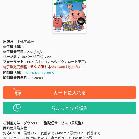
出版社
中外医学社
電子版ISBN
電子版発売日
2020/04/20
ページ数
186ページ
判型
A5
フォーマット
PDF（パソコンへのダウンロード不可）
¥3,740
電子版販売価格：
(本体¥3,400＋税10％)
印刷版ISBN
978-4-498-12388-5
印刷版発行年月
2020/04
カートに入れる
ちょっと立ち読み
ご利用方法
ダウンロード型配信サービス（買切型）
同時使用端末数
3
対応OS
iOS最新の２世代前まで / Android最新の２世代前まで
※コンテンツの使用にあたり、専用ビューアisho.jpが必要