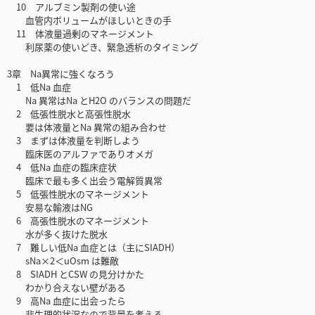
10 アルブミン製剤の使い途
血管内ボリュームがほしいときの手
11 体液量過剰のマネージメント
利尿薬の使いどき、緊急透析のタイミング
3章 Na異常に強くなろう
1 低Na 血症
Na 異常はNa とH2O のバランスの問題だ
2 低張性脱水と高張性脱水
要は体液量とNa 異常の組み合わせ
3 まずは体液量を判断しよう
臨床医のアルファでありオメガ
4 低Na 血症の臨床症状
臨床で最も多く出会う電解質異常
5 低張性脱水のマネージメント
安易な輸液はNG
6 高張性脱水のマネージメント
水が多く抜けた脱水
7 難しい低Na 血症とは（主にSIADH）
sNa×2＜uOsm は難敵
8 SIADH とCSW の見分けかた
わかり合えない壁がある
9 高Na 血症に出会ったら
非生理的状況なので背景を考える