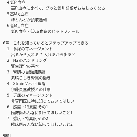
4 低P 血症
高P 血症に比べて、グッと鑑別診断がおもしろくなる
5 高Mg 血症
ほとんどが摂取過剰
6 低Mg 血症
低K 血症・低Ca 血症のピットフォール
6章 これを知っているとステップアップできる
1 多尿のマネージメント
出るから入れる？ 入れるから出る？
2 Na のハンドリング
腎生理学の基本
3 腎臓の自動調節能
素晴らしき腎臓の働き
4 Strain Vessel 理論
伊藤貞嘉教授との仕事
5 乏尿のマネージメント
非専門医に特に知っておいてほしい
6 感度・特異度 その1
臨床医みんなに知ってほしいこと1
7 感度・特異度 その2
臨床医みんなに知ってほしいこと2
索引