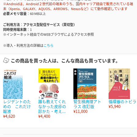
※Androidは、Android２世代前の端末のうち、国内キャリア経由で販売されている端
末（Xperia、GALAXY、AQUOS、ARROWS、Nexusなど）にて動作確認しています
必要メモリ容量
60 MB以上
ご利用方法
アクセス型配信サービス（買切型）
同時使用端末数
1
※インターネット経由でのWEBブラウザによるアクセス参照
※導入・利用方法の詳細は
こちら
この商品を買った人は、こんな商品も買っています。
レジデントのた
誰も教えてくれ
腎生検病理アト
循環器のトビラ
めの これだけ
なかった皮疹の
ラス 改訂版
¥5,940
輸液
診かた・考え...
¥11,000
¥4,620
¥4,400