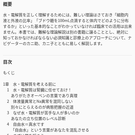
概要
水・電解質を正しく理解するためには、難しい理論はさておき「細胞内
液と外液の比率」「ブドウ糖を100mL点滴すると体内でどのように分布
するか」といった基本的なことがわかっていなければ臨床での活用は出来
ません。本書では、難解な理論解説は別の書籍に譲ることとし、絶対に
知っておかなければならない必須知識と診療上のアプローチについて、ナ
ビゲーターのカニ助、カニ子とともに易しく解説します。
目次
もくじ
1章 水・電解質を考える前に
1 水・電解質は腎臓に任せておけ！
ありがたきオーベンの言葉であり真理
2 体液量異常とNa異常を混同しない
別々にとらえるのが病態把握の近道
3 なぜ水・電解質が苦手な人が多いのか
あなたの立ち位置のレベル診断
4 自由水＝真水です
「自由水」という言葉があなたを混乱させる