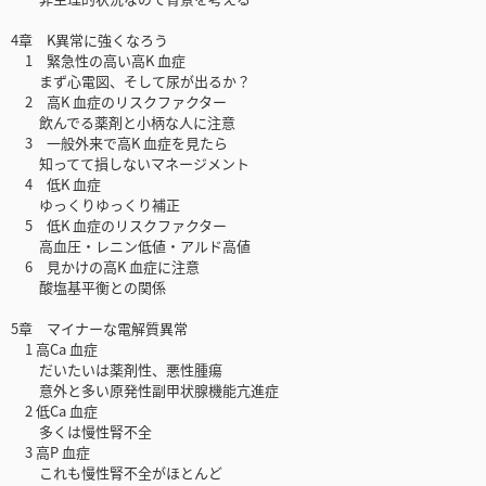
4章 K異常に強くなろう
1 緊急性の高い高K 血症
まず心電図、そして尿が出るか？
2 高K 血症のリスクファクター
飲んでる薬剤と小柄な人に注意
3 一般外来で高K 血症を見たら
知ってて損しないマネージメント
4 低K 血症
ゆっくりゆっくり補正
5 低K 血症のリスクファクター
高血圧・レニン低値・アルド高値
6 見かけの高K 血症に注意
酸塩基平衡との関係
5章 マイナーな電解質異常
1 高Ca 血症
だいたいは薬剤性、悪性腫瘍
意外と多い原発性副甲状腺機能亢進症
2 低Ca 血症
多くは慢性腎不全
3 高P 血症
これも慢性腎不全がほとんど