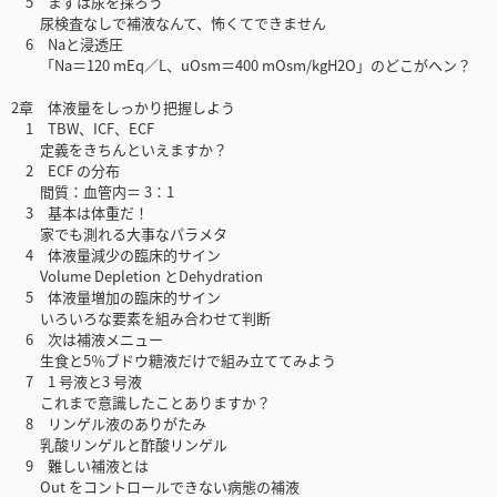
5 まずは尿を採ろう
尿検査なしで補液なんて、怖くてできません
6 Naと浸透圧
「Na＝120 mEq／L、uOsm＝400 mOsm/kgH2O」のどこがヘン？
2章 体液量をしっかり把握しよう
1 TBW、ICF、ECF
定義をきちんといえますか？
2 ECF の分布
間質：血管内＝ 3：1
3 基本は体重だ！
家でも測れる大事なパラメタ
4 体液量減少の臨床的サイン
Volume Depletion とDehydration
5 体液量増加の臨床的サイン
いろいろな要素を組み合わせて判断
6 次は補液メニュー
生食と5％ブドウ糖液だけで組み立ててみよう
7 1 号液と3 号液
これまで意識したことありますか？
8 リンゲル液のありがたみ
乳酸リンゲルと酢酸リンゲル
9 難しい補液とは
Out をコントロールできない病態の補液