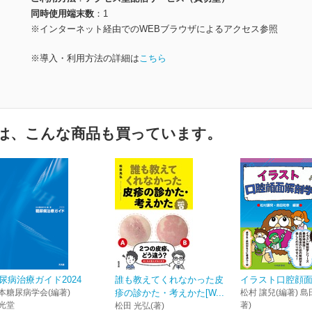
同時使用端末数
1
※インターネット経由でのWEBブラウザによるアクセス参照
※導入・利用方法の詳細は
こちら
は、こんな商品も買っています。
尿病治療ガイド2024
誰も教えてくれなかった皮
イラスト口腔顔
本糖尿病学会(編著)
疹の診かた・考えかた[W...
松村 讓兒(編著) 島
光堂
著)
松田 光弘(著)