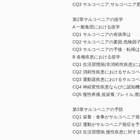
CQ3 サルコペニア,サルコペニ
第2章サルコペニアの疫学
A 一般集団における疫学
CQ1 サルコペニアの有病率は
CQ2 サルコペニアの要因,危険因
CQ3 サルコペニアの予後・転帰は
B 各種疾患における疫学
CQ1 生活習慣病(非消耗性疾患
CQ2 消耗性疾患におけるサルコ
CQ3 運動器疾患におけるサルコ
CQ4 神経変性疾患ならびに認知
CQ5 慢性疼痛,低栄養,フレイル,
第3章サルコペニアの予防
CQ1 栄養・食事がサルコペニア
CQ2 運動がサルコペニア発症を
CQ3 生活習慣病,慢性疾患に対