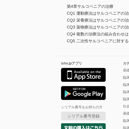
第4章サルコペニアの治療
CQ1 運動療法はサルコペニアの
CQ2 栄養療法はサルコペニアの
CQ3 薬物療法はサルコペニアの
CQ4 複数の治療法の組み合わせ
CQ5 二次性サルコペニアに対す
isho.jpアプリ
カ
基
臨
臨
臨
臨
社
シリアル番号をお持ちの方
基
シリアル番号登録
臨
臨