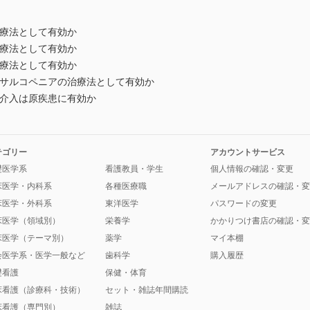
治療法として有効か
治療法として有効か
治療法として有効か
はサルコペニアの治療法として有効か
る介入は原疾患に有効か
テゴリー
アカウントサービス
礎医学系
看護教員・学生
個人情報の確認・変更
床医学・内科系
各種医療職
メールアドレスの確認・変
床医学・外科系
東洋医学
パスワードの変更
床医学（領域別）
栄養学
かかりつけ書店の確認・変
床医学（テーマ別）
薬学
マイ本棚
会医学系・医学一般など
歯科学
購入履歴
礎看護
保健・体育
床看護（診療科・技術）
セット・雑誌年間購読
床看護（専門別）
雑誌