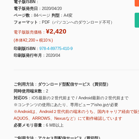
電子版ISBN
電子版発売日
2020/04/20
ページ数
84ページ
判型
A4変
フォーマット
PDF（パソコンへのダウンロード不可）
¥2,420
電子版販売価格：
(本体¥2,200＋税10％)
印刷版ISBN
978-4-89775-410-9
印刷版発行年月
2020/04
ご利用方法
ダウンロード型配信サービス（買切型）
同時使用端末数
2
対応OS
iOS最新の２世代前まで / Android最新の２世代前まで
※コンテンツの使用にあたり、専用ビューアisho.jpが必要
※Androidは、Android２世代前の端末のうち、国内キャリア経由で販
AQUOS、ARROWS、Nexusなど）にて動作確認しています
必要メモリ容量
6 MB以上
ご利用方法
アクセス型配信サービス（買切型）