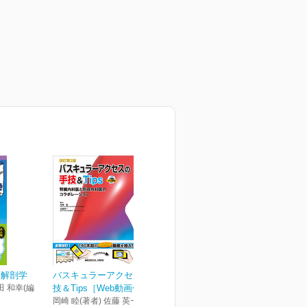
面解剖学
バスキュラーアクセスの手
田 和幸(編
技＆Tips［Web動画付］...
岡崎 睦(著者) 佐藤 英一(著者)