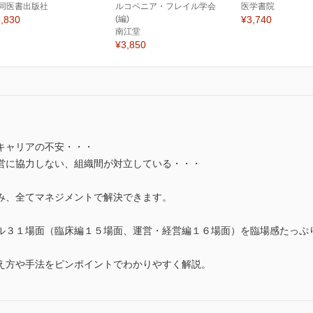
同医書出版社
ルコペニア・フレイル学会
医学書院
,830
(編)
¥3,740
南江堂
¥3,850
キャリアの不安・・・
営に協力しない、組織間が対立している・・・
み、全てマネジメントで解決できます。
ル３１場面（臨床編１５場面、運営・経営編１６場面）を臨場感たっぷ
え方や手法をピンポイントでわかりやすく解説。