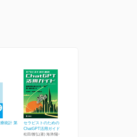
療統計 第
セラピストのための
ChatGPT活用ガイド 業...
松田/雅弘(著) 海津/陽一(著) 髙