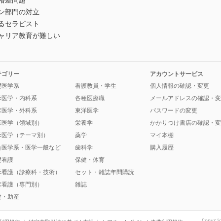
格差問題
ン部門の対立
るセラピスト
キャリア教育が難しい
テゴリー
アカウントサービス
礎医学系
看護教員・学生
個人情報の確認・変更
床医学・内科系
各種医療職
メールアドレスの確認・変
床医学・外科系
東洋医学
パスワードの変更
床医学（領域別）
栄養学
かかりつけ書店の確認・変
床医学（テーマ別）
薬学
マイ本棚
会医学系・医学一般など
歯科学
購入履歴
礎看護
保健・体育
床看護（診療科・技術）
セット・雑誌年間購読
床看護（専門別）
雑誌
健・助産
Copyri