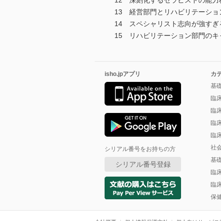
12 深刻化するセラピストの能力
13 経営部門とリハビリテーショ
14 スペシャリスト志向が強すぎ
15 リハビリテーション部門の
isho.jpアプリ
カ
基
臨
臨
臨
臨
社
シリアル番号をお持ちの方
基
シリアル番号登録
臨
臨
保