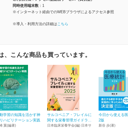
同時使用端末数
1
※インターネット経由でのWEBブラウザによるアクセス参照
※導入・利用方法の詳細は
こちら
は、こんな商品も買っています。
動学習の知識を活かす神
サルコペニア・フレイルに
今日から使える医
リハビリテーション実践
関する栄養管理ガイドラ...
2版
崎 翼(編著)
日本臨床栄養学会(編) 日本サ
新谷 歩(著)