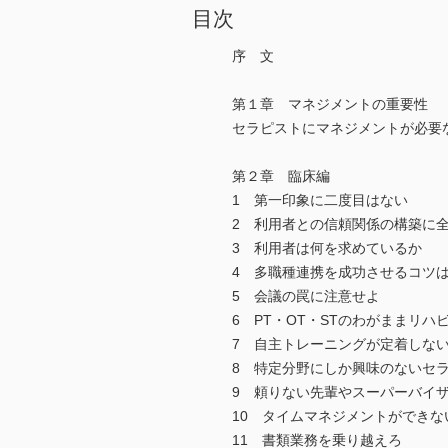
目次
序 文
第１章 マネジメントの重要性
セラピストにマネジメントが必要
第２章 臨床編
1 第一印象に二度目はない
2 利用者との信頼関係の構築に
3 利用者は何を求めているか
4 多職種連携を成功させるコツ
5 会議の罠に注意せよ
6 PT・OT・STのわがままリハ
7 自主トレーニングが定着しな
8 特定分野にしか興味のないセ
9 頼りない先輩やスーパーバイ
10 タイムマネジメントができな
11 書類業務を乗り越えろ