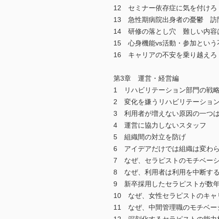
12 セミナー依存症に気を付けろ
13 急性期病院出身者の憂鬱 
14 研修の落とし穴 難しい内容
15 心身機能vs活動・参加とい
16 キャリアの不安を乗り越えろ
第3章 運営・経営編
1 リハビリテーション部門の戦
2 変化を嫌うリハビリテーショ
3 利用者が増えない原因の一つ
4 運営に協力しないスタッフ
5 組織間の対立を防げ
6 アイデアだけでは組織は変わ
7 なぜ、セラピストのモチベー
8 なぜ、利用者は利用を中断す
9 新卒採用したセラピストが数
10 なぜ、女性セラピストのキ
11 なぜ、中間管理職のモチベ