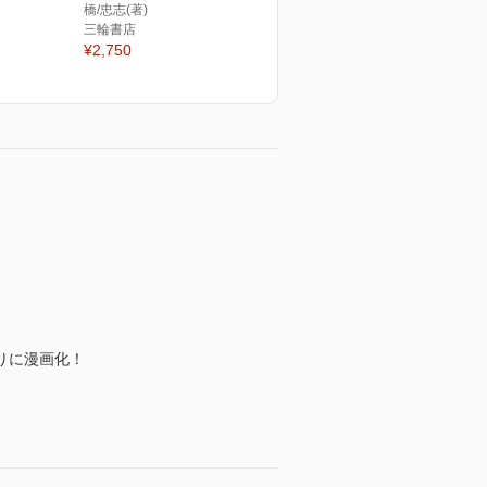
橋/忠志(著)
三輪書店
¥2,750
りに漫画化！