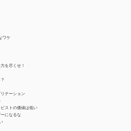
なワケ
全力を尽くせ！
は？
ビリテーション
い
ラピストの価値は低い
ザーになるな
い