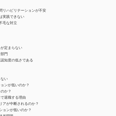
訪問リハビリテーションが不安
は実践できない
う不毛な対立
略が定まらない
ン部門
は認知度の低さである
らない
ションが低いのか？
るのか？
年で退職する理由
ャリアが中断されるのか？
ーションが低いのか？