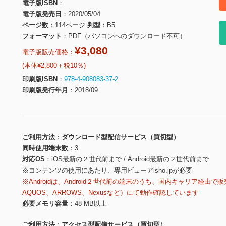
電子版ISBN
電子版発売日
2020/05/04
ページ数
114ページ
判型
B5
フォーマット
PDF（パソコンへのダウンロード不可）
¥3,080
電子版販売価格：
(本体¥2,800＋税10％)
印刷版ISBN
978-4-908083-37-2
印刷版発行年月
2018/09
ご利用方法
ダウンロード型配信サービス（買切型）
同時使用端末数
3
対応OS
iOS最新の２世代前まで / Android最新の２世代前まで
※コンテンツの使用にあたり、専用ビューアisho.jpが必要
※Androidは、Android２世代前の端末のうち、国内キャリア経由で販
AQUOS、ARROWS、Nexusなど）にて動作確認しています
必要メモリ容量
48 MB以上
ご利用方法
アクセス型配信サービス（買切型）