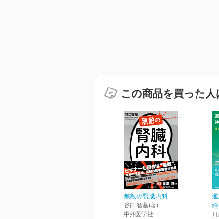
この商品を買った人
無敵の腎臓内科
運
谷口 智基(著)
経
中外医学社
川