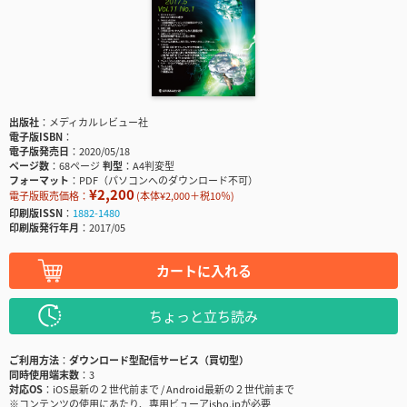
出版社
メディカルレビュー社
電子版ISBN
電子版発売日
2020/05/18
ページ数
68ページ
判型
A4判変型
フォーマット
PDF（パソコンへのダウンロード不可）
¥2,200
電子版販売価格：
(本体¥2,000＋税10％)
印刷版ISSN
1882-1480
印刷版発行年月
2017/05
カートに入れる
ちょっと立ち読み
ご利用方法
ダウンロード型配信サービス（買切型）
同時使用端末数
3
対応OS
iOS最新の２世代前まで / Android最新の２世代前まで
※コンテンツの使用にあたり、専用ビューアisho.jpが必要