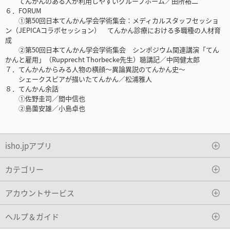
てんかんのある人が利用しやすいグループホーム／田所裕二
６．FORUM
①第50回日本てんかん学会学術集会：メディカルスタッフセッショ
ン（JEPICAコラボセッション） てんかん診療における多職種の人材育
成
②第50回日本てんかん学会学術集会 シンポジウム関連講演「てん
かんと雇用」（Rupprecht Thorbecke先生）聴講記／中岡健太郎
７．てんかんからみる人物の横顔～異論異説のてんかん史～
シェークスピアが描いたてんかん／松浦雅人
８．てんかん余話
①佐野圭司／間中信也
②島薗安雄／小島卓也
isho.jpアプリ
カテゴリー
アカウントサービス
ヘルプ＆ガイド