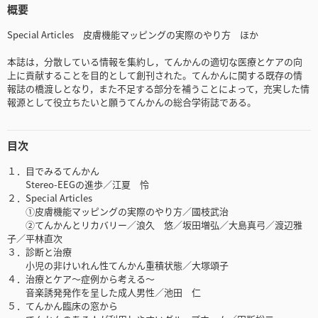
概要
Special Articles 皮膚機能マッピングの実際のやり方 ほか
本誌は，分散している情報を集約し，てんかんの適切な医療とケアの向
上に貢献することを目的として創刊された。てんかんに関する既存の情
報誌の橋渡しとなり，また不足する部分を補うことによって，充実した情
報源として役立ちたいと願うてんかんの総合学術誌である。
目次
１．目でみるてんかん
Stereo-EEGの進歩／江夏 怜
２．Special Articles
①皮膚機能マッピングの実際のやり方／國枝武治
②てんかんとリカバリー／浪久 悠／坂田増弘／大島真弓／渡辺雅
子／平林直次
３．診断と治療
小児の非けいれん性てんかん重積状態／大塚頌子
４．治療とケア～症例から考える～
音楽誘発発作を呈した成人男性／池田 仁
５．てんかん臨床の窓から