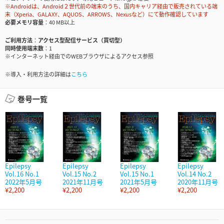
※Androidは、Android２世代前の端末のうち、国内キャリア経由で販売されている端
末（Xperia、GALAXY、AQUOS、ARROWS、Nexusなど）にて動作確認しています
必要メモリ容量
40 MB以上
ご利用方法
アクセス型配信サービス（買切型）
同時使用端末数
1
※インターネット経由でのWEBブラウザによるアクセス参照
※導入・利用方法の詳細は
こちら
巻号一覧
Epilepsy
Epilepsy
Epilepsy
Epilepsy
Vol.16 No.1
Vol.15 No.2
Vol.15 No.1
Vol.14 No.2
2022年5月号
2021年11月号
2021年5月号
2020年11月号
¥2,200
¥2,200
¥2,200
¥2,200