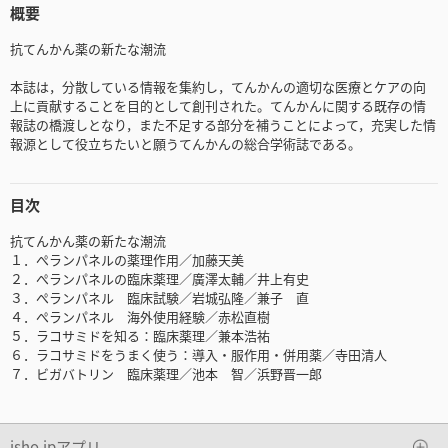
概要
抗てんかん薬の新たな潮流
本誌は，分散している情報を集約し，てんかんの適切な医療とケアの向
上に貢献することを目的として創刊された。てんかんに関する既存の情
報誌の橋渡しとなり，また不足する部分を補うことによって，充実した情
報源として役立ちたいと願うてんかんの総合学術誌である。
目次
抗てんかん薬の新たな潮流
１．ぺランパネルの薬理作用／加藤天美
２．ぺランパネルの臨床薬理／廣澤太輔／井上有史
３．ぺランパネル 臨床試験／岩城弘隆／兼子 直
４．ぺランパネル 海外使用経験／赤松直樹
５．ラコサミドを知る：臨床薬理／兼本浩祐
６．ラコサミドをうまく使う：導入・服作用・併用薬／寺田清人
７．ビガバトリン 臨床薬理／池本 智／浜野晋一郎
isho.jpアプリ