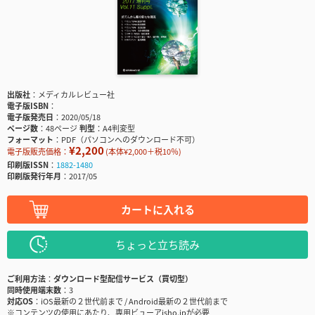
出版社
メディカルレビュー社
電子版ISBN
電子版発売日
2020/05/18
ページ数
48ページ
判型
A4判変型
フォーマット
PDF（パソコンへのダウンロード不可）
¥2,200
電子版販売価格：
(本体¥2,000＋税10％)
印刷版ISSN
1882-1480
印刷版発行年月
2017/05
カートに入れる
ちょっと立ち読み
ご利用方法
ダウンロード型配信サービス（買切型）
同時使用端末数
3
対応OS
iOS最新の２世代前まで / Android最新の２世代前まで
※コンテンツの使用にあたり、専用ビューアisho.jpが必要