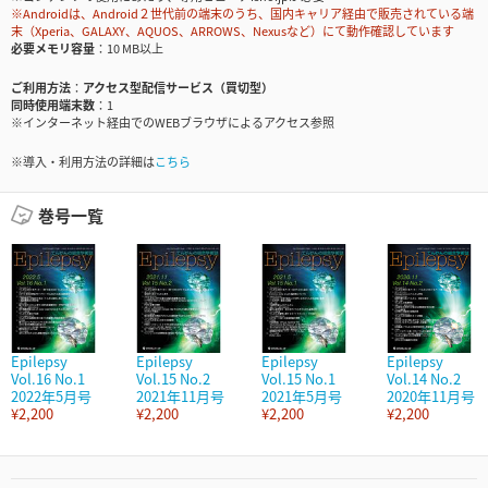
※Androidは、Android２世代前の端末のうち、国内キャリア経由で販売されている端
末（Xperia、GALAXY、AQUOS、ARROWS、Nexusなど）にて動作確認しています
必要メモリ容量
10 MB以上
ご利用方法
アクセス型配信サービス（買切型）
同時使用端末数
1
※インターネット経由でのWEBブラウザによるアクセス参照
※導入・利用方法の詳細は
こちら
巻号一覧
Epilepsy
Epilepsy
Epilepsy
Epilepsy
Vol.16 No.1
Vol.15 No.2
Vol.15 No.1
Vol.14 No.2
2022年5月号
2021年11月号
2021年5月号
2020年11月号
¥2,200
¥2,200
¥2,200
¥2,200