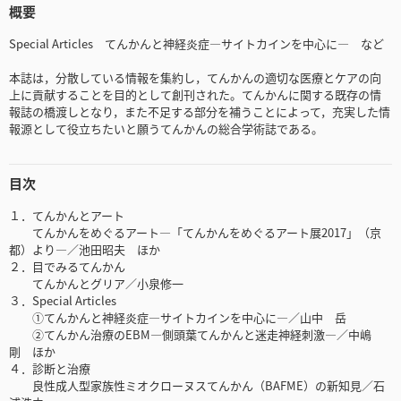
概要
Special Articles てんかんと神経炎症―サイトカインを中心に― など
本誌は，分散している情報を集約し，てんかんの適切な医療とケアの向
上に貢献することを目的として創刊された。てんかんに関する既存の情
報誌の橋渡しとなり，また不足する部分を補うことによって，充実した情
報源として役立ちたいと願うてんかんの総合学術誌である。
目次
１．てんかんとアート
てんかんをめぐるアート―「てんかんをめぐるアート展2017」（京
都）より―／池田昭夫 ほか
２．目でみるてんかん
てんかんとグリア／小泉修一
３．Special Articles
①てんかんと神経炎症―サイトカインを中心に―／山中 岳
②てんかん治療のEBM―側頭葉てんかんと迷走神経刺激―／中嶋
剛 ほか
４．診断と治療
良性成人型家族性ミオクローヌスてんかん（BAFME）の新知見／石