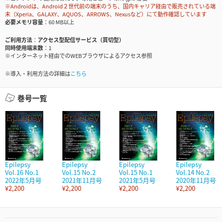
※Androidは、Android２世代前の端末のうち、国内キャリア経由で販売されている端
末（Xperia、GALAXY、AQUOS、ARROWS、Nexusなど）にて動作確認しています
必要メモリ容量
60 MB以上
ご利用方法
アクセス型配信サービス（買切型）
同時使用端末数
1
※インターネット経由でのWEBブラウザによるアクセス参照
※導入・利用方法の詳細は
こちら
巻号一覧
Epilepsy
Epilepsy
Epilepsy
Epilepsy
Vol.16 No.1
Vol.15 No.2
Vol.15 No.1
Vol.14 No.2
2022年5月号
2021年11月号
2021年5月号
2020年11月号
¥2,200
¥2,200
¥2,200
¥2,200