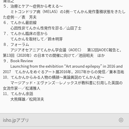
浦浩之
５．治療とケア～症例から考える～
ミトコンドリア病（MELAS）の1例―てんかん発作重積状態をきたし
た症例―／表 芳夫
６．てんかん最前線
心因性非てんかん性発作を診る／山田了士
７．てんかん臨床の窓から
てんかんを取材して／鈴木明芽
８．フォーラム
アジアオセアニアてんかん学会議（AOEC） 第12回AOEC報告と，
第13回（2020年）の日本での開催に向けて／池田昭夫 ほか
９．Book Review
Launching from the exhibition “Art around epilepsy” in 2016 and
2017 てんかんをめぐるアート展2016年，2017年からの発信／兼本浩祐
10．てんかんからみる人物の横顔～異論異説のてんかん史～
マージアッド・エヴァンズ─レノックスが教科書に引用した英国の
女流作家─／松浦雅人
11．てんかん余話
大熊輝雄／松岡洋夫
isho.jpアプリ