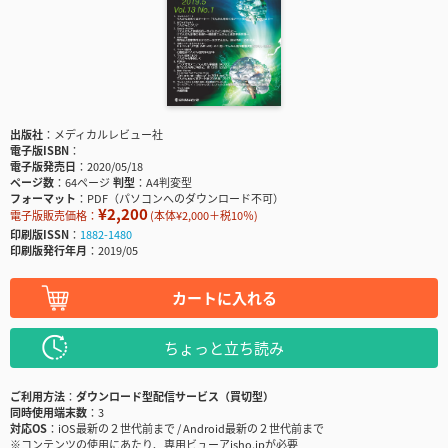
出版社
メディカルレビュー社
電子版ISBN
電子版発売日
2020/05/18
ページ数
64ページ
判型
A4判変型
フォーマット
PDF（パソコンへのダウンロード不可）
¥2,200
電子版販売価格：
(本体¥2,000＋税10％)
印刷版ISSN
1882-1480
印刷版発行年月
2019/05
カートに入れる
ちょっと立ち読み
ご利用方法
ダウンロード型配信サービス（買切型）
同時使用端末数
3
対応OS
iOS最新の２世代前まで / Android最新の２世代前まで
※コンテンツの使用にあたり、専用ビューアisho.jpが必要