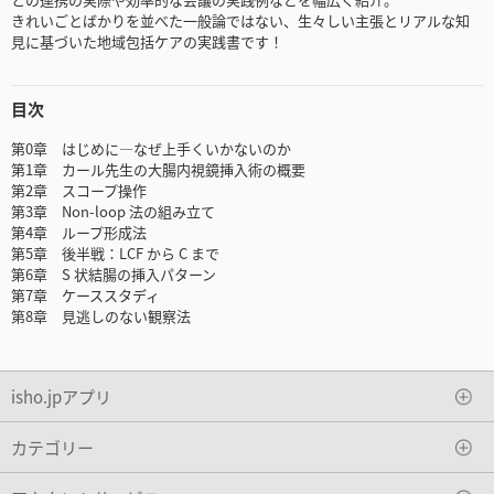
きれいごとばかりを並べた一般論ではない、生々しい主張とリアルな知
見に基づいた地域包括ケアの実践書です！
目次
第0章 はじめに—なぜ上手くいかないのか
第1章 カール先生の大腸内視鏡挿入術の概要
第2章 スコープ操作
第3章 Non-loop 法の組み立て
第4章 ループ形成法
第5章 後半戦：LCF から C まで
第6章 S 状結腸の挿入パターン
第7章 ケーススタディ
第8章 見逃しのない観察法
isho.jpアプリ
カテゴリー