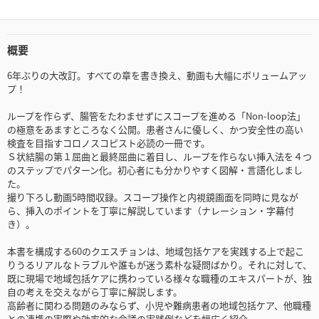
概要
6年ぶりの大改訂。すべての章を書き換え、動画も大幅にボリュームアッ
プ！
ループを作らず、腸管をたわませずにスコープを進める「Non-loop法」
の極意をあますところなく公開。患者さんに優しく、かつ安全性の高い
検査を目指すコロノスコピスト必読の一冊です。
Ｓ状結腸の第１屈曲と最終屈曲に着目し、ループを作らない挿入法を４つ
のステップでパターン化。初心者にも分かりやすく図解・言語化しまし
た。
撮り下ろし動画5時間収録。スコープ操作と内視鏡画面を同時に見なが
ら、挿入のポイントを丁寧に解説しています（ナレーション・字幕付
き）。
本書を構成する60のクエスチョンは、地域包括ケアを実践する上で起こ
りうるリアルなトラブルや誰もが迷う素朴な疑問ばかり。それに対して、
既に現場で地域包括ケアに携わっている様々な職種のエキスパートが、独
自の考えを交えながら丁寧に解説します。
高齢者に関わる問題のみならず、小児や難病患者の地域包括ケア、他職種
との連携の実際や効率的な会議の実践例などを幅広く紹介。