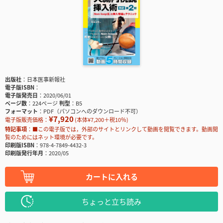
出版社
日本医事新報社
電子版ISBN
電子版発売日
2020/06/01
ページ数
224ページ
判型
B5
フォーマット
PDF（パソコンへのダウンロード不可）
¥7,920
電子版販売価格：
(本体¥7,200＋税10％)
特記事項
■この電子版では，外部のサイトとリンクして動画を閲覧できます。動画閲
覧のためにはネット環境が必要です。
印刷版ISBN
978-4-7849-4432-3
印刷版発行年月
2020/05
カートに入れる
ちょっと立ち読み