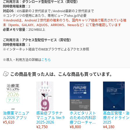
ご利用方法
ダウンロード型配信サービス（買切型）
同時使用端末数
2
対応OS
iOS最新の２世代前まで / Android最新の２世代前まで
※コンテンツの使用にあたり、専用ビューアisho.jpが必要
※Androidは、Android２世代前の端末のうち、国内キャリア経由で販売されている端
末（Xperia、GALAXY、AQUOS、ARROWS、Nexusなど）にて動作確認しています
必要メモリ容量
252 MB以上
ご利用方法
アクセス型配信サービス（買切型）
同時使用端末数
1
※インターネット経由でのWEBブラウザによるアクセス参照
※導入・利用方法の詳細は
こちら
この商品を買った人は、こんな商品も買っています。
治療薬マニュア
感染症プラチナ
ホスピタリスト
高血圧管理・治
ル2026 アプリ
マニュアル Ver.9
のための内科診
療ガイドライン
¥5,610
2025-2026
療フローチャ...
2025
¥2,750
¥8,800
¥4,180