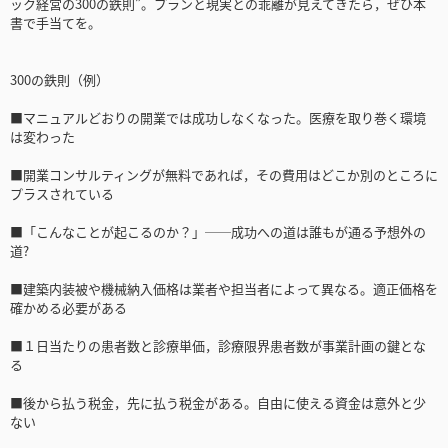
ック経営の300の鉄則”。プランと現実との乖離が見えてきたら，ぜひ本
書で手当てを。
300の鉄則（例）
■マニュアルどおりの開業では成功しなくなった。医療を取り巻く環境
は変わった
■開業コンサルティングが無料であれば，その費用はどこか別のところに
プラスされている
■「こんなことが起こるのか？」──成功への道は誰もが通る予想外の
道?
■建築内装被や機械納入価格は業者や担当者によって異なる。適正価格を
確かめる必要がある
■１日当たりの患者数と診療単価，診療限界患者数が事業計画の鍵とな
る
■後から払う税金，先に払う税金がある。自由に使える資金は意外と少
ない