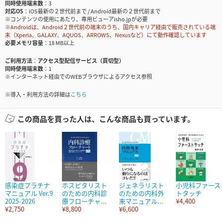
同時使用端末数
3
対応OS
iOS最新の２世代前まで / Android最新の２世代前まで
※コンテンツの使用にあたり、専用ビューアisho.jpが必要
※Androidは、Android２世代前の端末のうち、国内キャリア経由で販売されている端
末（Xperia、GALAXY、AQUOS、ARROWS、Nexusなど）にて動作確認しています
必要メモリ容量
18 MB以上
ご利用方法
アクセス型配信サービス（買切型）
同時使用端末数
1
※インターネット経由でのWEBブラウザによるアクセス参照
※導入・利用方法の詳細は
こちら
この商品を買った人は、こんな商品も買っています。
感染症プラチナ
ホスピタリスト
ジェネラリスト
小児科ファース
マニュアル Ver.9
のための内科診
のための内科外
トタッチ
2025-2026
療フローチャ...
来マニュアル...
¥4,400
¥2,750
¥8,800
¥6,600