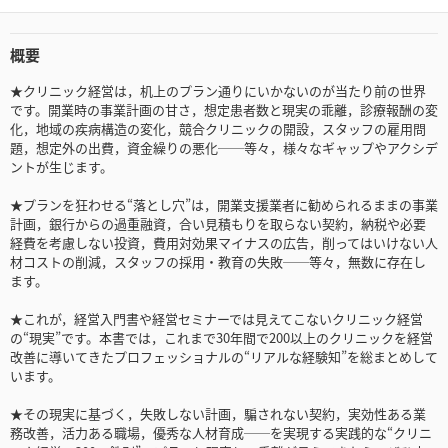
概要
★クリニック経営は，机上のプラン通りにいかないのが当たり前の世界
です。開業時の事業計画の甘さ，想定患者数と現実の乖離，診療報酬の変
化，地域の疾病構造の変化，競合クリニックの開設，スタッフの雇用問
題，想定外の出費，資金繰りの悪化──等々，様々なギャップやアクシデ
ントが生じます。
★プランを狂わせる“落とし穴”は，開業支援業者に勧められるままの事業
計画，銀行からの過重融資，合い見積もりを取らない契約，納税や必要
経費を考慮しない投資，費用対効果マイナスの広告，削ってはいけない人
材コストの削減，スタッフの採用・教育の失敗──等々，無数に存在し
ます。
★これが，経営入門書や経営セミナーでは見えてこないクリニック経営
の“現実”です。本書では，これまで30年間で200以上のクリニックを経営
改善に導いてきたプロフェッショナルの“リアルな経験知”を総まとめして
います。
★その現実に基づく，失敗しない計画，騙されない契約，実効性ある業
務改善，活力ある職場，優秀な人材育成──を実現する実践的な“クリニ