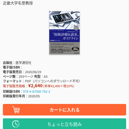
近畿大学名誉教授
出版社
医学通信社
電子版ISBN
電子版発売日
2020/06/19
ページ数
293ページ
判型
A5
フォーマット
PDF（パソコンへのダウンロード不可）
¥2,640
電子版販売価格：
(本体¥2,400＋税10％)
印刷版ISBN
978-4-87058-792-2
印刷版発行年月
2020/05
カートに入れる
ちょっと立ち読み