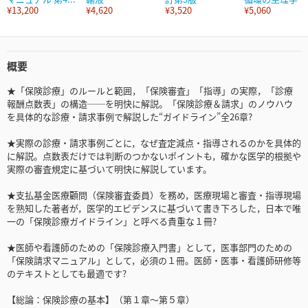
¥13,200
¥4,620
¥3,520
¥5,060
概要
★「保険診療」のルールと範囲，「保険審査」「指導」の実際，「診療
報酬点数表」の構造──を明快に解説。「保険診療＆請求」のノウハウ
を具体的な診療・請求事例で解説した“ガイドライン”全26章?
★実際の診療・請求事例ごとに，なぜ査定減点・指導されるのかを具体的
に解説。点数表だけでは判断のつかないポイントも，確かな医学的根拠や
実際の審査規定に基づいて明快に解説しています。
★支払基金医療顧問（保険審査委員）を務め，医療現場と審査・指導現場
を熟知した著者が，医学的エビデンスに基づいて書き下ろした，日本で唯
一の「保険診療ガイドライン」と呼べる貴重な１冊?
★医師や看護師のための「保険診療入門書」として，医事部門のための
「保険請求マニュアル」として，必須の１冊。医師・医事・看護師研修等
のテキストとしても最適です?
【総論：保険診療の基本】（第１章～第５章）