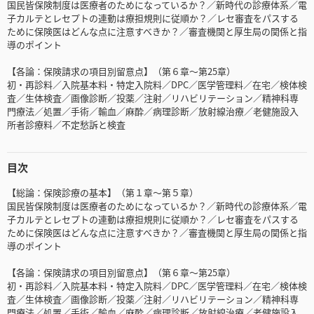
国民皆保険制度は医療者のためになっているか？／新時代の診療体系／電
子カルテとレセプトの連動は療担規則に従順か？／レセ審査をパスする
ために保険医はどんな点に注意すべきか？／審査機関と厚生局の関係と指
導のポイント
【各論：保険請求の項目別留意点】（第６章～第25章）
初・再診料／入院基本料・特定入院料／DPC／医学管理料／在宅／検体検
査／生体検査／画像診断／投薬／注射／リハビリテーション／精神科専
門療法／処置／手術／輸血／麻酔／病理診断／放射線治療／老健施設入
所者診療料／不定愁訴と検査
目次
【総論：保険診療の基本】（第１章～第５章）
国民皆保険制度は医療者のためになっているか？／新時代の診療体系／電
子カルテとレセプトの連動は療担規則に従順か？／レセ審査をパスする
ために保険医はどんな点に注意すべきか？／審査機関と厚生局の関係と指
導のポイント
【各論：保険請求の項目別留意点】（第６章～第25章）
初・再診料／入院基本料・特定入院料／DPC／医学管理料／在宅／検体検
査／生体検査／画像診断／投薬／注射／リハビリテーション／精神科専
門療法／処置／手術／輸血／麻酔／病理診断／放射線治療／老健施設入