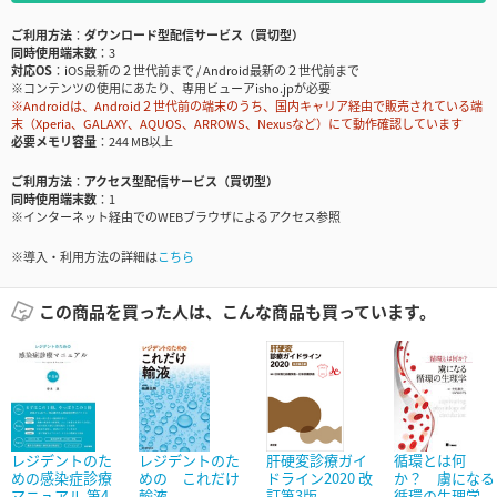
ご利用方法
ダウンロード型配信サービス（買切型）
同時使用端末数
3
対応OS
iOS最新の２世代前まで / Android最新の２世代前まで
※コンテンツの使用にあたり、専用ビューアisho.jpが必要
※Androidは、Android２世代前の端末のうち、国内キャリア経由で販売されている端
末（Xperia、GALAXY、AQUOS、ARROWS、Nexusなど）にて動作確認しています
必要メモリ容量
244 MB以上
ご利用方法
アクセス型配信サービス（買切型）
同時使用端末数
1
※インターネット経由でのWEBブラウザによるアクセス参照
※導入・利用方法の詳細は
こちら
この商品を買った人は、こんな商品も買っています。
レジデントのた
レジデントのた
肝硬変診療ガイ
循環とは何
めの感染症診療
めの これだけ
ドライン2020 改
か？ 虜になる
マニュアル 第4...
輸液
訂第3版
循環の生理学