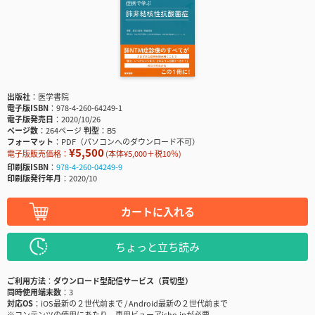
出版社
医学書院
電子版ISBN
978-4-260-64249-1
電子版発売日
2020/10/26
ページ数
264ページ
判型
B5
フォーマット
PDF（パソコンへのダウンロード不可）
¥5,500
電子版販売価格：
(本体¥5,000＋税10％)
印刷版ISBN
978-4-260-04249-9
印刷版発行年月
2020/10
カートに入れる
ちょっと立ち読み
ご利用方法
ダウンロード型配信サービス（買切型）
同時使用端末数
3
対応OS
iOS最新の２世代前まで / Android最新の２世代前まで
※コンテンツの使用にあたり、専用ビューアisho.jpが必要