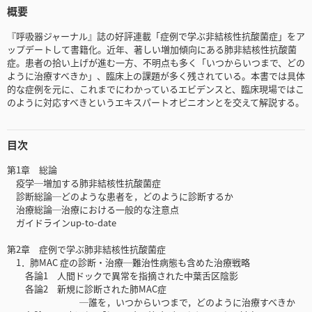
概要
『呼吸器ジャーナル』誌の好評連載「症例で学ぶ非結核性抗酸菌症」をア
ップデートして書籍化。近年、著しい増加傾向にある肺非結核性抗酸菌
症。患者の拾い上げが進む一方、不明点も多く「いつからいつまで、どの
ように治療すべきか」、臨床上の課題が多く残されている。本書では具体
的な症例を元に、これまでにわかっているエビデンスと、臨床現場ではこ
のように対応すべきというエキスパートオピニオンとを交えて解説する。
目次
第1章 総論
疫学─増加する肺非結核性抗酸菌症
診断総論─どのような患者を，どのように診断するか
治療総論─治療における一般的な注意点
ガイドラインup-to-date
第2章 症例で学ぶ肺非結核性抗酸菌症
1．肺MAC 症の診断・治療─難治性病態も含めた治療戦略
各論1 人間ドックで異常を指摘された中葉舌区陰影
各論2 新規に診断された肺MAC症
─誰を，いつからいつまで，どのように治療すべきか