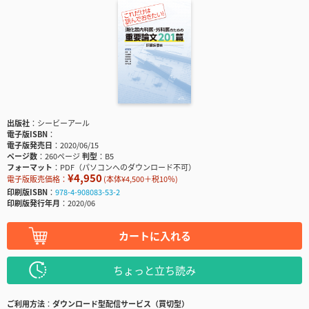
出版社
シービーアール
電子版ISBN
電子版発売日
2020/06/15
ページ数
260ページ
判型
B5
フォーマット
PDF（パソコンへのダウンロード不可）
¥4,950
電子版販売価格：
(本体¥4,500＋税10％)
印刷版ISBN
978-4-908083-53-2
印刷版発行年月
2020/06
カートに入れる
ちょっと立ち読み
ご利用方法
ダウンロード型配信サービス（買切型）