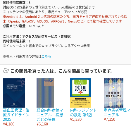
同時使用端末数
3
対応OS
iOS最新の２世代前まで / Android最新の２世代前まで
※コンテンツの使用にあたり、専用ビューアisho.jpが必要
※Androidは、Android２世代前の端末のうち、国内キャリア経由で販売されている端
末（Xperia、GALAXY、AQUOS、ARROWS、Nexusなど）にて動作確認しています
必要メモリ容量
18 MB以上
ご利用方法
アクセス型配信サービス（買切型）
同時使用端末数
1
※インターネット経由でのWEBブラウザによるアクセス参照
※導入・利用方法の詳細は
こちら
この商品を買った人は、こんな商品も買っています。
高血圧管理・治
総合内科病棟マ
内科レジデント
重症患者管理マ
療ガイドライン
ニュアル 疾患
の鉄則 第4版
ニュアル
2025
ごとの管理
¥5,280
¥7,150
¥4,180
¥6,160