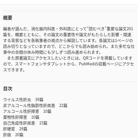
概要
編者が選んだ、消化器内科医・外科医にとって“読むべき”重要な論文201
篇を、概要とともに、その論文の重要性や論文がもたらした影響・関連
する背景などを各執筆者の視点から解説しています。各論文は1ページの
読み切りとなっていますので、どこからでも読み始められ、また多忙な仕
事中の合間の休み時間にも少しずつ読み進められます。
また原著論文にアクセスしたいときには、QRコードを掲載しています
ので、スマートフォンやタブレットから、PubMedの収載ページにアクセ
スできます。
目次
ウイルス性肝炎 39篇
非アルコール性脂肪性肝疾患 22篇
アルコール性肝障害 10篇
薬物性肝障害 10篇
自己免疫性肝疾患 15篇
肝硬変 29篇
肝癌 20篇