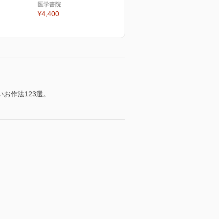
医学書院
¥4,400
お作法123選。