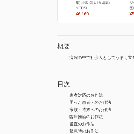
集) 小坂 鎮太郎(編集)
ジ
MEDSI
医
¥6,160
¥5
概要
病院の中で社会人としてうまく立
目次
患者対応のお作法
困った患者へのお作法
家族・遺族へのお作法
臨床推論のお作法
当直のお作法
緊急時のお作法