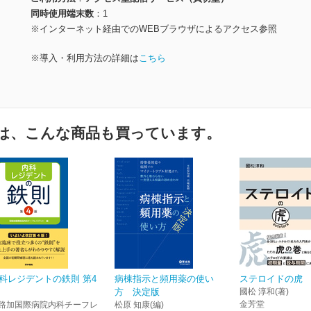
同時使用端末数
1
※インターネット経由でのWEBブラウザによるアクセス参照
※導入・利用方法の詳細は
こちら
は、こんな商品も買っています。
科レジデントの鉄則 第4
病棟指示と頻用薬の使い
ステロイドの虎
方 決定版
國松 淳和(著)
金芳堂
路加国際病院内科チーフレ
松原 知康(編)