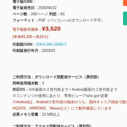
電子版ISBN
電子版発売日
2020/06/22
ページ数
240ページ
判型
A5
フォーマット
PDF（パソコンへのダウンロード不可）
¥3,520
電子版販売価格：
(本体¥3,200＋税10％)
印刷版ISBN
978-4-296-10566-3
印刷版発行年月
2020/03
ご利用方法
ダウンロード型配信サービス（買切型）
同時使用端末数
3
対応OS
iOS最新の２世代前まで / Android最新の２世代前まで
※コンテンツの使用にあたり、専用ビューアisho.jpが必要
※Androidは、Android２世代前の端末のうち、国内キャリア経由で販
AQUOS、ARROWS、Nexusなど）にて動作確認しています
必要メモリ容量
22 MB以上
ご利用方法
アクセス型配信サービス（買切型）