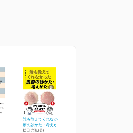
誰も教えてくれなかった皮
疹の診かた・考えかた[W...
松田 光弘(著)