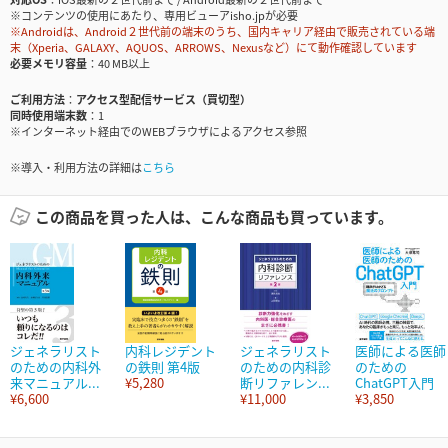
※コンテンツの使用にあたり、専用ビューアisho.jpが必要
※Androidは、Android２世代前の端末のうち、国内キャリア経由で販売されている端
末（Xperia、GALAXY、AQUOS、ARROWS、Nexusなど）にて動作確認しています
必要メモリ容量
40 MB以上
ご利用方法
アクセス型配信サービス（買切型）
同時使用端末数
1
※インターネット経由でのWEBブラウザによるアクセス参照
※導入・利用方法の詳細は
こちら
この商品を買った人は、こんな商品も買っています。
ジェネラリスト
内科レジデント
ジェネラリスト
医師による医師
のための内科外
の鉄則 第4版
のための内科診
のための
来マニュアル...
¥5,280
断リファレン...
ChatGPT入門
¥6,600
¥11,000
¥3,850