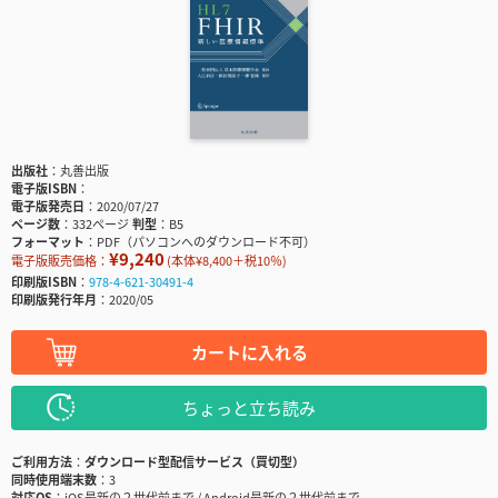
出版社
丸善出版
電子版ISBN
電子版発売日
2020/07/27
ページ数
332ページ
判型
B5
フォーマット
PDF（パソコンへのダウンロード不可）
¥9,240
電子版販売価格：
(本体¥8,400＋税10％)
印刷版ISBN
978-4-621-30491-4
印刷版発行年月
2020/05
カートに入れる
ちょっと立ち読み
ご利用方法
ダウンロード型配信サービス（買切型）
同時使用端末数
3
対応OS
iOS最新の２世代前まで / Android最新の２世代前まで