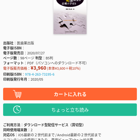
出版社
医歯薬出版
電子版ISBN
電子版発売日
2020/07/27
ページ数
98ページ
判型
B5判
フォーマット
PDF（パソコンへのダウンロード不可）
¥3,960
電子版販売価格：
(本体¥3,600＋税10％)
印刷版ISBN
978-4-263-73195-6
印刷版発行年月
2020/05
カートに入れる
ちょっと立ち読み
ご利用方法
ダウンロード型配信サービス（買切型）
同時使用端末数
2
対応OS
iOS最新の２世代前まで / Android最新の２世代前まで
※コンテンツの使用にあたり、専用ビューアisho.jpが必要