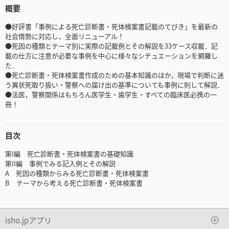
概要
●好評書「事例による死亡診断書・死体検案書記載のてびき」を最新の
社会情勢に対応し，全面リニューアル！
●死因の種類とテーマ別に実際の記載例とその解説を33ケース収載．記
載の仕方に注意が必要な事例を中心に様々なシチュエーションを網羅し
た．
●死亡診断書・死体検案書作成のための基本知識のほか，現場で判断に迷
う異状死取り扱い・警察への届け出の基準についても事例に則して解説．
●法医，警察関係はもちろん医学生・歯学生・すべての臨床医必携の一
冊！
目次
第I編 死亡診断書・死体検案書の基礎知識
第II編 事例でみる記入例とその解説
A 死因の種類からみる死亡診断書・死体検案書
B テーマから考える死亡診断書・死体検案書
isho.jpアプリ