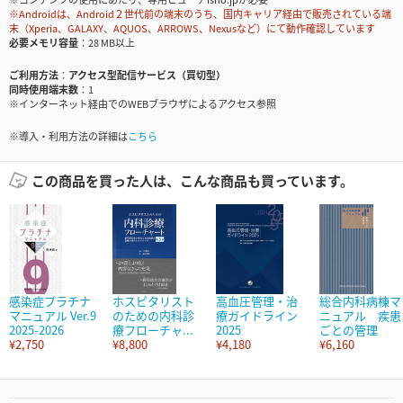
※Androidは、Android２世代前の端末のうち、国内キャリア経由で販売されている端
末（Xperia、GALAXY、AQUOS、ARROWS、Nexusなど）にて動作確認しています
必要メモリ容量
28 MB以上
ご利用方法
アクセス型配信サービス（買切型）
同時使用端末数
1
※インターネット経由でのWEBブラウザによるアクセス参照
※導入・利用方法の詳細は
こちら
この商品を買った人は、こんな商品も買っています。
感染症プラチナ
ホスピタリスト
高血圧管理・治
総合内科病棟マ
マニュアル Ver.9
のための内科診
療ガイドライン
ニュアル 疾患
2025-2026
療フローチャ...
2025
ごとの管理
¥2,750
¥8,800
¥4,180
¥6,160