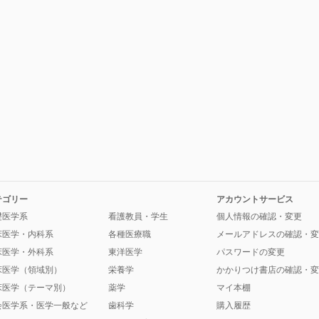
テゴリー
アカウントサービス
礎医学系
看護教員・学生
個人情報の確認・変更
床医学・内科系
各種医療職
メールアドレスの確認・変
床医学・外科系
東洋医学
パスワードの変更
床医学（領域別）
栄養学
かかりつけ書店の確認・変
床医学（テーマ別）
薬学
マイ本棚
会医学系・医学一般など
歯科学
購入履歴