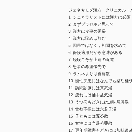
ジェネ★モダ漢方 クリニカル・
1 ジェネラリストには漢方は必須
2 まずプラセボと思って
3 漢方は食事の延長
4 漢方は悩めば飲む
5 因果ではなく，相関を求めて
6 保険適用だから意味がある
7 経験こそが上達の近道
8 患者の希望優先で
9 ラムネよりは香蘇散
10 慢性疾患にはなんでも柴胡桂
11 訪問診療には真武湯
12 疲れには補中益気湯
13 うつ病もどきには加味帰脾湯
14 食欲不振には六君子湯
15 子どもには五苓散
16 女性には当帰芍薬散
17 更年期障害もどきには加味逍