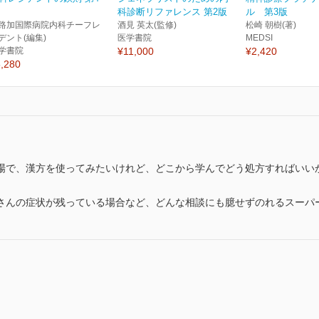
科診断リファレンス 第2版
ル 第3版
路加国際病院内科チーフレ
酒見 英太(監修)
松崎 朝樹(著)
デント(編集)
医学書院
MEDSI
学書院
¥11,000
¥2,420
,280
場で、漢方を使ってみたいけれど、どこから学んでどう処方すればいい
さんの症状が残っている場合など、どんな相談にも臆せずのれるスーパ