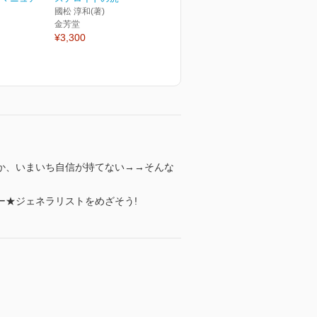
國松 淳和(著)
金芳堂
¥3,300
か、いまいち自信が持てない→→そんな
ー★ジェネラリストをめざそう!