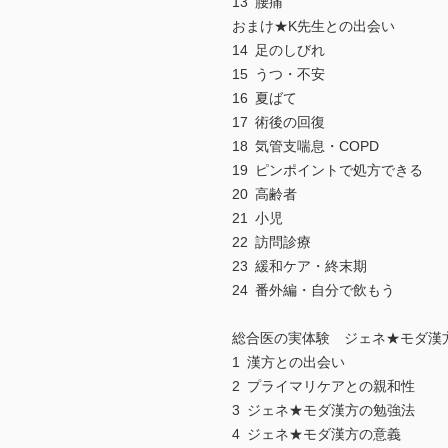
13 腰痛
おまけ★K先生との出会い
14 足のしびれ
15 うつ・不安
16 夏ばて
17 術後の回復
18 気管支喘息・COPD
19 ピンポイントで処方できる
20 高齢者
21 小児
22 訪問診療
23 緩和ケア・終末期
24 番外編・自分で飲もう
総合医の実体験 ジェネ★モダ漢
1 漢方との出会い
2 プライマリケアとの親和性
3 ジェネ★モダ漢方の勉強法
4 ジェネ★モダ漢方の意義