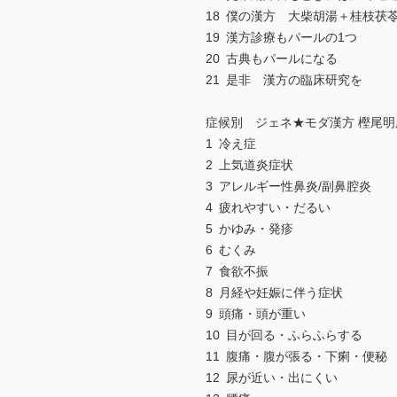
18 僕の漢方 大柴胡湯＋桂枝茯
19 漢方診療もパールの1つ
20 古典もパールになる
21 是非 漢方の臨床研究を
症候別 ジェネ★モダ漢方 樫尾明
1 冷え症
2 上気道炎症状
3 アレルギー性鼻炎/副鼻腔炎
4 疲れやすい・だるい
5 かゆみ・発疹
6 むくみ
7 食欲不振
8 月経や妊娠に伴う症状
9 頭痛・頭が重い
10 目が回る・ふらふらする
11 腹痛・腹が張る・下痢・便秘
12 尿が近い・出にくい