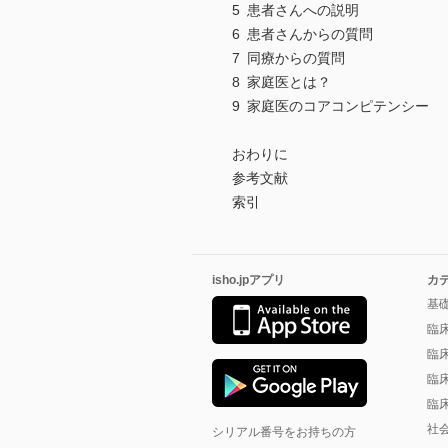
5 患者さんへの説明
6 患者さんからの質問
7 同療からの質問
8 家庭医とは？
9 家庭医のコアコンピテンシー
おわりに
参考文献
索引
isho.jpアプリ
カ
基
臨
臨
臨
臨
社
シリアル番号をお持ちの方