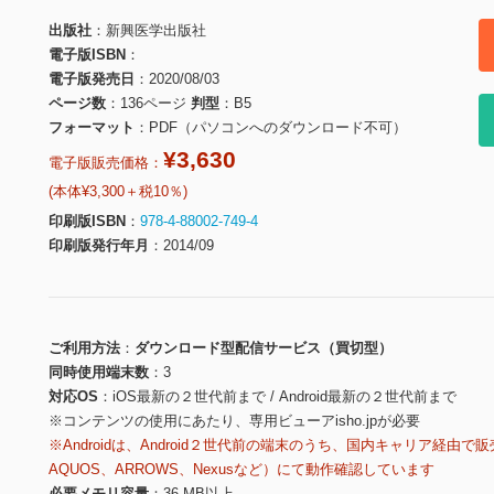
出版社
新興医学出版社
電子版ISBN
電子版発売日
2020/08/03
ページ数
136ページ
判型
B5
フォーマット
PDF（パソコンへのダウンロード不可）
¥3,630
電子版販売価格：
(本体¥3,300＋税10％)
印刷版ISBN
978-4-88002-749-4
印刷版発行年月
2014/09
ご利用方法
ダウンロード型配信サービス（買切型）
同時使用端末数
3
対応OS
iOS最新の２世代前まで / Android最新の２世代前まで
※コンテンツの使用にあたり、専用ビューアisho.jpが必要
※Androidは、Android２世代前の端末のうち、国内キャリア経由で販
AQUOS、ARROWS、Nexusなど）にて動作確認しています
必要メモリ容量
36 MB以上