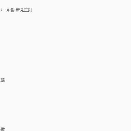
パール集 新見正則
枝湯
遙散