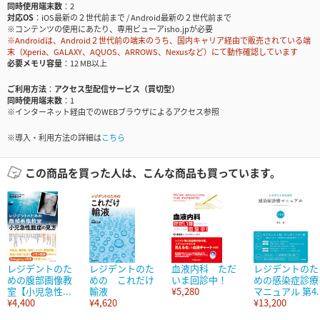
同時使用端末数
2
対応OS
iOS最新の２世代前まで / Android最新の２世代前まで
※コンテンツの使用にあたり、専用ビューアisho.jpが必要
※Androidは、Android２世代前の端末のうち、国内キャリア経由で販売されている端
末（Xperia、GALAXY、AQUOS、ARROWS、Nexusなど）にて動作確認しています
必要メモリ容量
12 MB以上
ご利用方法
アクセス型配信サービス（買切型）
同時使用端末数
1
※インターネット経由でのWEBブラウザによるアクセス参照
※導入・利用方法の詳細は
こちら
この商品を買った人は、こんな商品も買っています。
レジデントのた
レジデントのた
血液内科 ただ
レジデントのた
めの腹部画像教
めの これだけ
いま回診中！
めの感染症診療
室【小児急性...
輸液
¥5,280
マニュアル 第4..
¥4,400
¥4,620
¥13,200