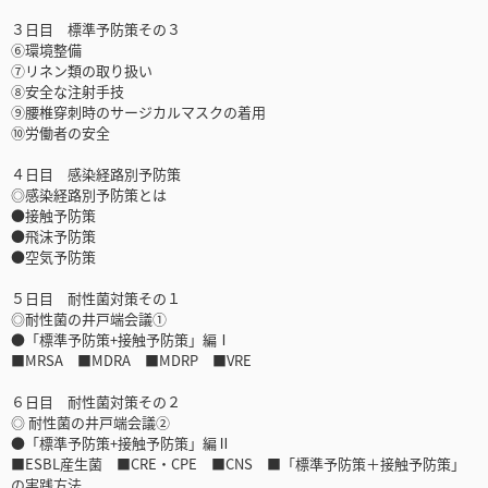
３日目 標準予防策その３
⑥環境整備
⑦リネン類の取り扱い
⑧安全な注射手技
⑨腰椎穿刺時のサージカルマスクの着用
⑩労働者の安全
４日目 感染経路別予防策
◎感染経路別予防策とは
●接触予防策
●飛沫予防策
●空気予防策
５日目 耐性菌対策その１
◎耐性菌の井戸端会議①
●「標準予防策+接触予防策」編Ⅰ
■MRSA ■MDRA ■MDRP ■VRE
６日目 耐性菌対策その２
◎ 耐性菌の井戸端会議②
●「標準予防策+接触予防策」編Ⅱ
■ESBL産生菌 ■CRE・CPE ■CNS ■「標準予防策＋接触予防策」
の実践方法