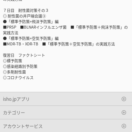
７日目 耐性菌対策その３
◎ 耐性菌の井戸端会議③
●「標準予防策+飛沫予防策」編
■PRSP ■BLNARインフルエンザ菌 ■「標準予防策＋飛沫予防策」の
実践方法
●「標準予防策+空気予防策」編
■MDR-TB・XDR-TB ■「標準予防策＋空気予防策」の実践方法
復習日 ファクトシート
◎標予防策
◎感染経路別予防策
◎多剤耐性菌
◎コロナウイルス
isho.jpアプリ
カテゴリー
アカウントサービス