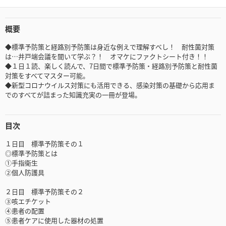
概要
◆標準予防策と経路別予防策は身近な例えで理解すべし！ 耐性菌対策
は…井戸端会議を聞いて学ぶ？！ オマケにファクトシート付き！！
◆１日１読、楽しく読んで、7日間で標準予防策・経路別予防策と耐性菌
対策をすべてマスター可能。
◆新型コロナウイルス対策にも活用できる、感染対策の基礎から応用ま
でのすべてが詰まった知識充実の一冊が登場。
目次
１日目 標準予防策その１
◎標準予防策とは
①手指衛生
②個人防護具
２日目 標準予防策その２
③咳エチケット
④患者の配置
⑤患者ケアに使用した器材の処置