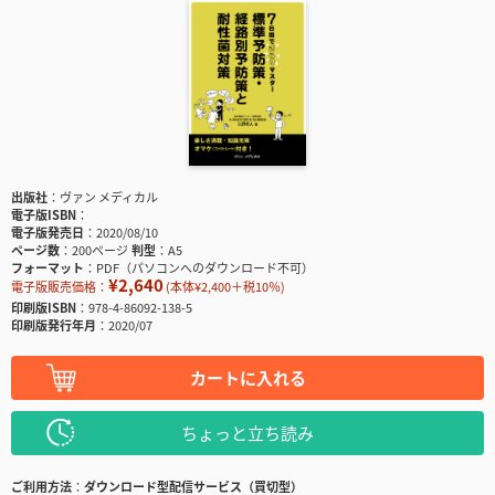
出版社
ヴァン メディカル
電子版ISBN
電子版発売日
2020/08/10
ページ数
200ページ
判型
A5
フォーマット
PDF（パソコンへのダウンロード不可）
¥2,640
電子版販売価格：
(本体¥2,400＋税10％)
印刷版ISBN
978-4-86092-138-5
印刷版発行年月
2020/07
カートに入れる
ちょっと立ち読み
ご利用方法
ダウンロード型配信サービス（買切型）