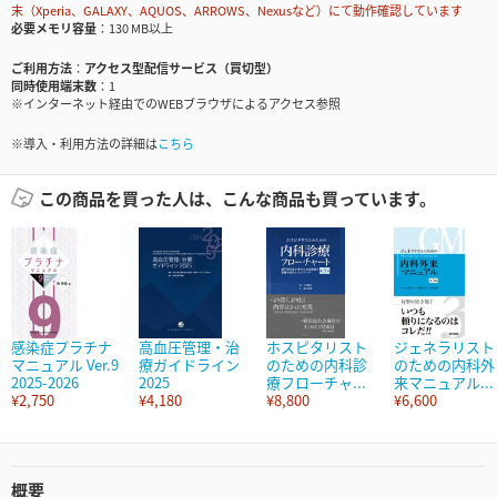
末（Xperia、GALAXY、AQUOS、ARROWS、Nexusなど）にて動作確認しています
必要メモリ容量
130 MB以上
ご利用方法
アクセス型配信サービス（買切型）
同時使用端末数
1
※インターネット経由でのWEBブラウザによるアクセス参照
※導入・利用方法の詳細は
こちら
この商品を買った人は、こんな商品も買っています。
感染症プラチナ
高血圧管理・治
ホスピタリスト
ジェネラリスト
マニュアル Ver.9
療ガイドライン
のための内科診
のための内科外
2025-2026
2025
療フローチャ...
来マニュアル...
¥2,750
¥4,180
¥8,800
¥6,600
概要