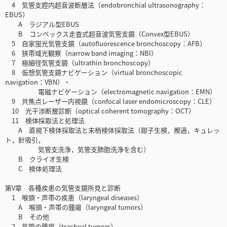
4 気管支腔内超音波断層法（endobronchial ultrasonography：
EBUS）
A ラジアル型EBUS
B コンベックス走査式超音波気管支鏡（Convex型EBUS）
5 自家蛍光気管支鏡（autofluorescence bronchoscopy：AFB）
6 狭帯域光観察（narrow band imaging：NBI）
7 極細径気管支鏡（ultrathin bronchoscopy）
8 仮想気管支鏡ナビゲーション（virtual bronchoscopic
navigation：VBN）・
電磁ナビゲーション（electromagnetic navigation：EMN）
9 共焦点レーザー内視鏡（confocal laser endomicroscopy：CLE）
10 光干渉断層診断（optical coherent tomography：OCT）
11 検体採取法と処理法
A 直視下検体採取法と末梢検体採取法（鉗子生検，擦過，キュレッ
ト，針吸引，
気管支洗浄，気管支肺胞洗浄を含む）
B クライオ生検
C 検体処理法
第V章 各種疾患の気管支鏡所見と診断
1 喉頭・声帯の疾患（laryngeal diseases）
A 喉頭・声帯の腫瘍（laryngeal tumors）
B その他
2 気管の腫瘍（tracheal tumors）