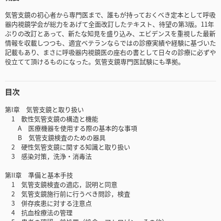
気管支鏡の初心者から専門医まで、誰もが持っておくべき定本として呼吸
器内視鏡学会が総力をあげて全面改訂したテキスト、待望の第3版。11年
ぶりの改訂とあって、新たな知見を盛り込み、エビデンスを重視した最新
情報を収載しつつも、適宜ベテランならではの診療実績や経験に基づいた
記載もあり、まさに呼吸器内視鏡医の座右の書として日々の診療に必ずや
役立てて頂けるものになった。気管支鏡専門医試験にも準拠。
目次
第I章 気管支鏡と取り扱い
1 軟性気管支鏡の構造と機能
A 医療機器を使用する際の基本的な事項
B 気管支鏡検査のための器具
2 硬性気管支鏡に関する知識と取り扱い
3 感染対策，洗浄・消毒法
第II章 準備と基本手技
1 気管支鏡検査の適応，説明と同意
2 気管支鏡施行前に行うべき問診，検査
3 併存疾患に対する注意点
4 抗血栓療法の管理