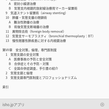
A 密封小線源治療
B 気管支内視鏡的放射線治療用マーカー留置術
9 気道ステント留置術（airway stenting）
10 肺瘻・気管支瘻の閉鎖術
A 難治性肺瘻の治療
B 術後気管支断端瘻の治療
11 異物除去術（foreign body removal）
12 気管支サーモプラスティ（bronchial thermoplasty：BT）
13 慢性閉塞性肺疾患に対する内視鏡治療
第VII章 安全対策，倫理，専門医制度
1 気管支鏡の安全対策
A 医療事故の予防と安全対策
B 合併症とその予防・対策
C 全国合併症調査，手引書の紹介
2 気管支鏡と倫理
3 気管支鏡専門医制度とプロフェッショナリズム
索引
isho.jpアプリ