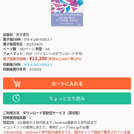
出版社
医学書院
電子版ISBN
978-4-260-63653-7
電子版発売日
2019/04/22
ページ数
392ページ
判型
A4
フォーマット
PDF（パソコンへのダウンロード不可）
¥13,200
電子版販売価格：
(本体¥12,000＋税10％)
印刷版ISBN
978-4-260-03653-5
印刷版発行年月
2019/03
カートに入れる
ちょっと立ち読み
ご利用方法
ダウンロード型配信サービス（買切型）
同時使用端末数
3
対応OS
iOS最新の２世代前まで / Android最新の２世代前まで
※コンテンツの使用にあたり、専用ビューアisho.jpが必要
※Androidは、Android２世代前の端末のうち、国内キャリア経由で販売されている端