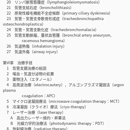
20 リンパ脈管筋腫症（lymphangioleiomyomatosis）
21 気管支結石症（broncholithiasis）
22 原発性線毛機能不全症候群（primary ciliary dyskinesia）
23 気管・気管支骨軟骨形成症（tracheobronchopathia
osteochondroplastica）
24 気管・気管支軟化症（tracheobronchomalacia）
25 気管支動脈瘤，蔓状血管腫（bronchial artery aneurysm,
racemous hemangioma）
26 気道熱傷（inhalation injury）
27 気道外傷（airway injury）
第VI章 治療手技
1 気管支鏡治療の総説
2 喀血・気道分泌物の処置
3 薬物注入（エタノール）
4 高周波治療（electrocautery），アルゴンプラズマ凝固法（argon
plasma
coagulation：APC）
5 マイクロ波凝固療法（microwave coagulation therapy：MCT）
6 冷凍凝固（クライオ）療法（cryo-therapy）
7 レーザー治療（laser therapy）
A 高出力レーザー焼灼・昇華法
B 光線力学的治療法（photodynamic therapy：PDT）
8 放射線治療（radiation therapy）