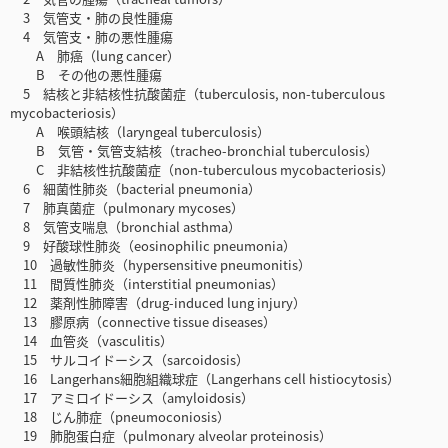
3 気管支・肺の良性腫瘍
4 気管支・肺の悪性腫瘍
A 肺癌（lung cancer）
B その他の悪性腫瘍
5 結核と非結核性抗酸菌症（tuberculosis, non-tuberculous
mycobacteriosis）
A 喉頭結核（laryngeal tuberculosis）
B 気管・気管支結核（tracheo-bronchial tuberculosis）
C 非結核性抗酸菌症（non-tuberculous mycobacteriosis）
6 細菌性肺炎（bacterial pneumonia）
7 肺真菌症（pulmonary mycoses）
8 気管支喘息（bronchial asthma）
9 好酸球性肺炎（eosinophilic pneumonia）
10 過敏性肺炎（hypersensitive pneumonitis）
11 間質性肺炎（interstitial pneumonias）
12 薬剤性肺障害（drug-induced lung injury）
13 膠原病（connective tissue diseases）
14 血管炎（vasculitis）
15 サルコイドーシス（sarcoidosis）
16 Langerhans細胞組織球症（Langerhans cell histiocytosis）
17 アミロイドーシス（amyloidosis）
18 じん肺症（pneumoconiosis）
19 肺胞蛋白症（pulmonary alveolar proteinosis）