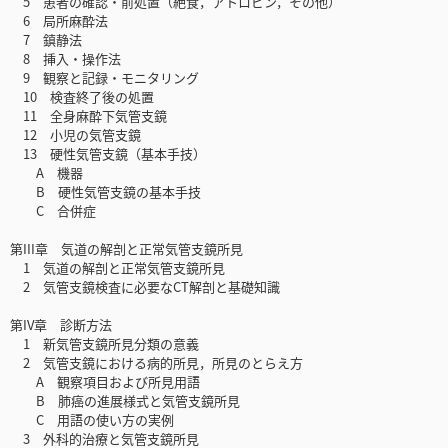
5 患者の確認・前処置（絶食，アトロピン，その他）
6 局所麻酔法
7 鎮静法
8 挿入・操作法
9 観察と記録・モニタリング
10 検査終了後の処置
11 全身麻酔下気管支鏡
12 小児の気管支鏡
13 硬性気管支鏡（基本手技）
A 機器
B 硬性気管支鏡の基本手技
C 合併症
第III章 気道の解剖と正常気管支鏡所見
1 気道の解剖と正常気管支鏡所見
2 気管支鏡検査に必要なCT解剖と基礎知識
第IV章 診断方法
1 新気管支鏡所見分類の意義
2 気管支鏡における病的所見，所見のとらえ方
A 観察項目および所見用語
B 肺癌の進展様式と気管支鏡所見
C 用語の使い方の実例
3 外科的治療と気管支鏡所見