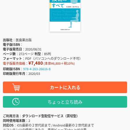
出版社
医歯薬出版
電子版ISBN
電子版発売日
2020/08/31
ページ数
272ページ
判型
B5判
フォーマット
PDF（パソコンへのダウンロード不可）
¥7,480
電子版販売価格：
(本体¥6,800＋税10％)
印刷版ISBN
978-4-263-26616-8
印刷版発行年月
2020/03
カートに入れる
ちょっと立ち読み
ご利用方法
ダウンロード型配信サービス（買切型）
同時使用端末数
2
対応OS
iOS最新の２世代前まで / Android最新の２世代前まで
※コンテンツの使用にあたり、専用ビューアisho.jpが必要