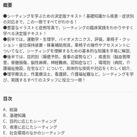
概要
●シーティングを学ぶための決定版テキスト！基礎知識から疾患・症状別
の対応まで，この一冊ですべてがわかる！
●豊富なイラストと症例写真で，シーティングの臨床実践をわかりやすく
学べる決定版テキスト！
●前半では，運動学・生理学，バイオメカニクス，評価，車椅子・クッ
ション・座位保持装置・移乗補助用具，車椅子の操作やアセスメントに
ついてなど，シーティングを理解するための基本的な知識を平易に解説．
●後半では，目的別（褥瘡予防，食事の姿勢など），疾患別（脳血管障
害，脊髄損傷，脳性麻痺，神経難病，認知症など），環境別（病院，介
護福祉施設，在宅など）について，具体的な技術や対応をくわしく紹介．
●理学療法士，作業療法士，看護師，介護福祉職など，シーティングを学
び，実践するすべてのスタッフに役立つ一冊！
目次
A．総論
B．基礎知識
C．目的に応じたシーティング
D．疾患に応じたシーティング
E．社会環境のなかのシーティング