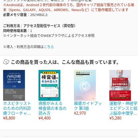
※Androidは、Android２世代前の端末のうち、国内キャリア経由で販売されている端
末（Xperia、GALAXY、AQUOS、ARROWS、Nexusなど）にて動作確認しています
必要メモリ容量
292 MB以上
ご利用方法
アクセス型配信サービス（買切型）
同時使用端末数
1
※インターネット経由でのWEBブラウザによるアクセス参照
※導入・利用方法の詳細は
こちら
この商品を買った人は、こんな商品も買っています。
ホスピタリスト
病態がみえる
褥瘡ガイドブッ
運動学・神経学
のための内科診
検査値の本当の
ク 第3版
エビデンスと結
療フローチャ...
読み方
¥2,970
ぶ脳卒中理学...
¥8,800
¥4,400
¥5,280