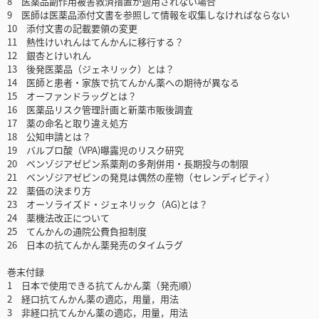
8 医薬品副作用被害救済措置が適用されない場合
9 医師は医薬品添付文書を参照して情報を収集しなければならない
10 添付文書の記載要領の変更
11 熱性けいれんはてんかんに移行する？
12 銀杏とけいれん
13 後発医薬品（ジェネリック）とは？
14 医師と患者・家族で抗てんかん薬への期待が異なる
15 オーファンドラッグとは？
16 医薬品リスク管理計画と新薬市販後調査
17 薬の命名と取り違え処方
18 公知申請とは？
19 バルプロ酸（VPA)曝露児のリスク研究
20 ベンゾジアゼピン系薬剤の多剤併用・長期投与の制限
21 ベンゾジアゼピンの発見は偶然の産物（セレンディピティ）
22 薬価の決まり方
23 オーソライズド・ジェネリック（AG)とは？
24 薬機法改正について
25 てんかんの通院公費負担制度
26 日本の抗てんかん薬発売のタイムラグ
巻末付録
1 日本で使用できる抗てんかん薬（発売順）
2 経口抗てんかん薬の適応，用量，用法
3 非経口抗てんかん薬の適応，用量，用法