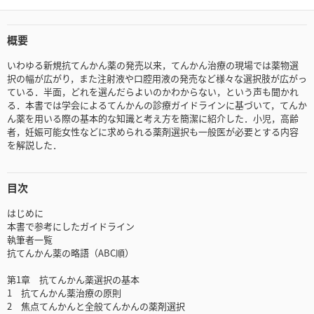
概要
いわゆる新規抗てんかん薬の発売以来，てんかん治療の現場では薬物選
択の幅が広がり，また注射液や口腔用液の発売など様々な選択肢が広がっ
ている．半面，どれを選んだらよいのかわからない，という声も聞かれ
る．本書では学会によるてんかんの診療ガイドラインに基づいて，てんか
ん薬を用いる際の基本的な知識と考え方を簡潔に紹介した．小児，高齢
者，妊娠可能女性などに求められる薬剤選択も一般医が必要とする内容
を解説した．
目次
はじめに
本書で参考にしたガイドライン
執筆者一覧
抗てんかん薬の略語（ABC順）
第1章 抗てんかん薬選択の基本
1 抗てんかん薬治療の原則
2 焦点てんかんと全般てんかんの薬剤選択