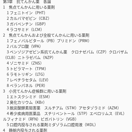
第3章 抗てんかん薬 各論
1 焦点てんかんに用いる薬剤
1 フェニトイン（PHT)
2 カルバマゼピン（CBZ）
3 ガバペンチン（GBP）
4 ラコサミド（LCM）
2 焦点てんかんおよび全般てんかんに用いる薬剤
1 フェノバルビタール（PB）プリミドン（PRM）
2 バルプロ酸（VPA）
3 ベンゾジアゼピン系抗てんかん薬 クロナゼパム（CZP）クロバザム
（CLB）ニトラゼパム（NZP）
4 ゾニサミド（ZNS）
5 トピラマート（TPM）
6 ラモトリギン（LTG）
7 レベチラセタム（LEV）
8 ペランパネル（PER）
3 小児てんかん症候群に用いる薬剤
1 エトスクシミド（ESM）
2 臭化カリウム（KBr）
3 脱炭酸酵素阻害薬 スルチアム（STM）アセタゾラミド（AZM）
4 希少疾病用医薬品 スチリペントール（STP）エベロリムス（EVL）
ルフィナミド（RFN）ビガバトリン（VGB）
5 口腔内投与される薬剤ミダゾラム口腔用液（MDL）
4 静脈内投与される薬剤