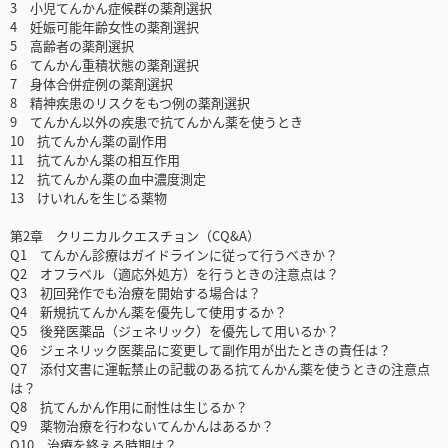
3 小児てんかん症候群の薬剤選択
4 妊娠可能年齢女性の薬剤選択
5 高齢者の薬剤選択
6 てんかん重積状態の薬剤選択
7 身体合併症例の薬剤選択
8 精神疾患のリスクをもつ例の薬剤選択
9 てんかん以外の疾患で抗てんかん薬を使うとき
10 抗てんかん薬の副作用
11 抗てんかん薬の相互作用
12 抗てんかん薬の血中濃度測定
13 けいれんを生じる薬物
第2章 クリニカルクエスチョン（CQ&A）
Q1 てんかん診療はガイドラインに従って行うべきか？
Q2 オフラベル（適応外処方）を行うときの注意点は？
Q3 初回発作でも治療を開始する場合は？
Q4 新規抗てんかん薬を優先して使用するか？
Q5 後発医薬品（ジェネリック）を優先して用いるか？
Q6 ジェネリック医薬品に変更して副作用が出たときの責任は？
Q7 添付文書に運転禁止の記載のある抗てんかん薬を使うときの注意点
は？
Q8 抗てんかん作用に耐性は生じるか？
Q9 薬物治療を行わないてんかんはあるか？
Q10 治療を終える時期は？