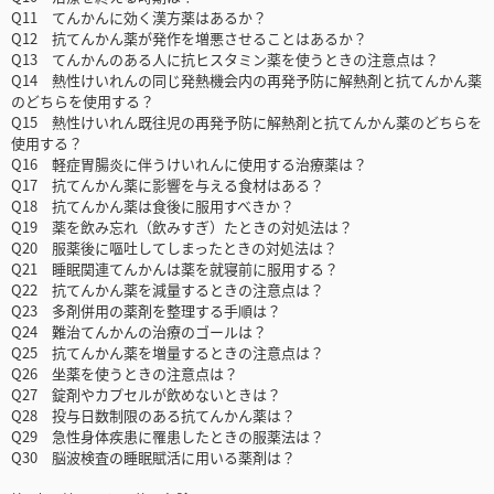
Q11 てんかんに効く漢方薬はあるか？
Q12 抗てんかん薬が発作を増悪させることはあるか？
Q13 てんかんのある人に抗ヒスタミン薬を使うときの注意点は？
Q14 熱性けいれんの同じ発熱機会内の再発予防に解熱剤と抗てんかん薬
のどちらを使用する？
Q15 熱性けいれん既往児の再発予防に解熱剤と抗てんかん薬のどちらを
使用する？
Q16 軽症胃腸炎に伴うけいれんに使用する治療薬は？
Q17 抗てんかん薬に影響を与える食材はある？
Q18 抗てんかん薬は食後に服用すべきか？
Q19 薬を飲み忘れ（飲みすぎ）たときの対処法は？
Q20 服薬後に嘔吐してしまったときの対処法は？
Q21 睡眠関連てんかんは薬を就寝前に服用する？
Q22 抗てんかん薬を減量するときの注意点は？
Q23 多剤併用の薬剤を整理する手順は？
Q24 難治てんかんの治療のゴールは？
Q25 抗てんかん薬を増量するときの注意点は？
Q26 坐薬を使うときの注意点は？
Q27 錠剤やカプセルが飲めないときは？
Q28 投与日数制限のある抗てんかん薬は？
Q29 急性身体疾患に罹患したときの服薬法は？
Q30 脳波検査の睡眠賦活に用いる薬剤は？