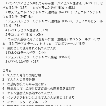
1 ベンゾジアゼピン系抗てんかん薬 ジアゼパム注射液（DZP）ロラゼ
パム注射液（LZP） ミダゾラム0.1％注射液（MDL）
2 ホスフェニトインナトリウム注射液（fos PHT）フェニトインナトリ
ウム注射液（PHT-Na）
3 フェノバルビタールナトリウム注射液（PB-Na）フェノバルビタール
注射液（PB）
4 レベチラセタム注射液（LEV）
5 ラコサミド注射液（LCM）
6 てんかん重積に用いる全身麻酔薬 注射用チオペンタールナトリウ
ム 注射用チアミラールナトリウム プロポフォール注射剤
5 坐薬として使用される抗てんかん薬
1 抱水クロラール坐剤（ChH）
2 フェノバルビタールナトリウム坐剤（PB-Na）
3 ジアゼパム坐剤（DZP）
コラム
1 てんかん発作の国際分類
2 てんかんの国際分類
3 理想的な抗てんかん薬とは？
4 難病および小児慢性特定疾病への医療費助成制度
5 ケトン食療法が奏効するてんかん
6 ベンゾジアゼピンによるてんかん治療のはじまり
7 イエローレターとブルーレター