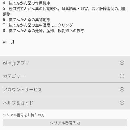
4 抗てんかん薬の作用機序
5 経口抗てんかん薬の代謝経路，酵素誘導・阻害，腎／肝障害例の用量
調整
6 抗てんかん薬の薬物動態
7 抗てんかん薬の血中濃度モニタリング
8 抗てんかん薬の妊婦，産婦，授乳婦への投与
索 引
isho.jpアプリ
カテゴリー
アカウントサービス
ヘルプ＆ガイド
シリアル番号をお持ちの方
シリアル番号入力