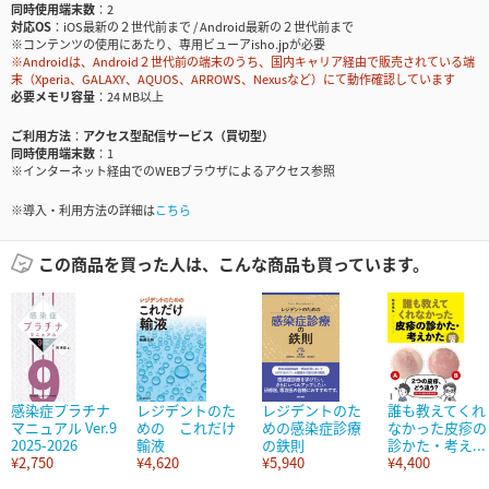
同時使用端末数
2
対応OS
iOS最新の２世代前まで / Android最新の２世代前まで
※コンテンツの使用にあたり、専用ビューアisho.jpが必要
※Androidは、Android２世代前の端末のうち、国内キャリア経由で販売されている端
末（Xperia、GALAXY、AQUOS、ARROWS、Nexusなど）にて動作確認しています
必要メモリ容量
24 MB以上
ご利用方法
アクセス型配信サービス（買切型）
同時使用端末数
1
※インターネット経由でのWEBブラウザによるアクセス参照
※導入・利用方法の詳細は
こちら
この商品を買った人は、こんな商品も買っています。
感染症プラチナ
レジデントのた
レジデントのた
誰も教えてくれ
マニュアル Ver.9
めの これだけ
めの感染症診療
なかった皮疹の
2025-2026
輸液
の鉄則
診かた・考え...
¥2,750
¥4,620
¥5,940
¥4,400