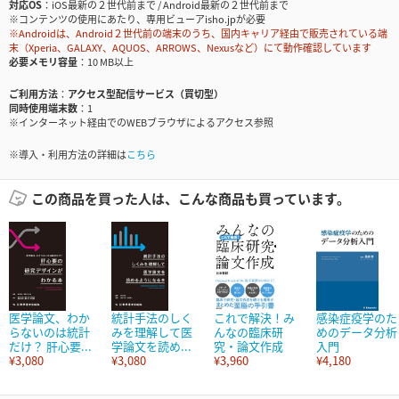
対応OS
iOS最新の２世代前まで / Android最新の２世代前まで
※コンテンツの使用にあたり、専用ビューアisho.jpが必要
※Androidは、Android２世代前の端末のうち、国内キャリア経由で販売されている端
末（Xperia、GALAXY、AQUOS、ARROWS、Nexusなど）にて動作確認しています
必要メモリ容量
10 MB以上
ご利用方法
アクセス型配信サービス（買切型）
同時使用端末数
1
※インターネット経由でのWEBブラウザによるアクセス参照
※導入・利用方法の詳細は
こちら
この商品を買った人は、こんな商品も買っています。
医学論文、わか
統計手法のしく
これで解決！み
感染症疫学のた
らないのは統計
みを理解して医
んなの臨床研
めのデータ分析
だけ？ 肝心要...
学論文を読め...
究・論文作成
入門
¥3,080
¥3,080
¥3,960
¥4,180