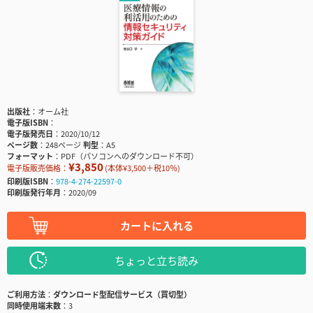
出版社
オーム社
電子版ISBN
電子版発売日
2020/10/12
ページ数
248ページ
判型
A5
フォーマット
PDF（パソコンへのダウンロード不可）
¥3,850
電子版販売価格：
(本体¥3,500＋税10％)
印刷版ISBN
978-4-274-22597-0
印刷版発行年月
2020/09
カートに入れる
ちょっと立ち読み
ご利用方法
ダウンロード型配信サービス（買切型）
同時使用端末数
3