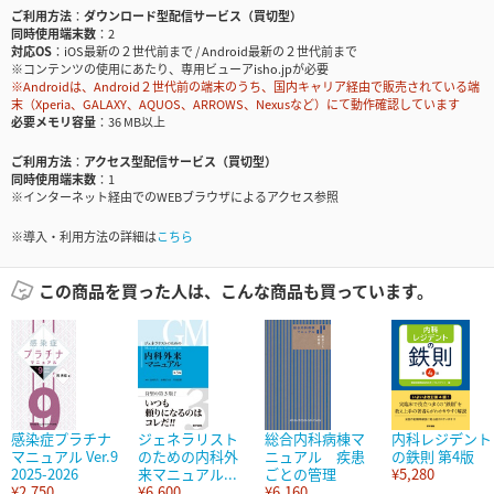
ご利用方法
ダウンロード型配信サービス（買切型）
同時使用端末数
2
対応OS
iOS最新の２世代前まで / Android最新の２世代前まで
※コンテンツの使用にあたり、専用ビューアisho.jpが必要
※Androidは、Android２世代前の端末のうち、国内キャリア経由で販売されている端
末（Xperia、GALAXY、AQUOS、ARROWS、Nexusなど）にて動作確認しています
必要メモリ容量
36 MB以上
ご利用方法
アクセス型配信サービス（買切型）
同時使用端末数
1
※インターネット経由でのWEBブラウザによるアクセス参照
※導入・利用方法の詳細は
こちら
この商品を買った人は、こんな商品も買っています。
感染症プラチナ
ジェネラリスト
総合内科病棟マ
内科レジデント
マニュアル Ver.9
のための内科外
ニュアル 疾患
の鉄則 第4版
2025-2026
来マニュアル...
ごとの管理
¥5,280
¥2,750
¥6,600
¥6,160