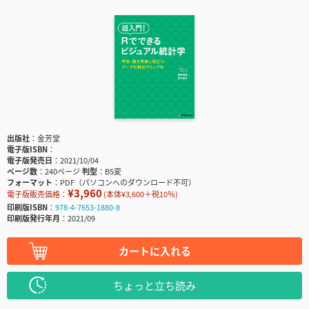
出版社
金芳堂
電子版ISBN
電子版発売日
2021/10/04
ページ数
240ページ
判型
B5変
フォーマット
PDF（パソコンへのダウンロード不可）
¥3,960
電子版販売価格：
(本体¥3,600＋税10％)
印刷版ISBN
978-4-7653-1880-8
印刷版発行年月
2021/09
カートに入れる
ちょっと立ち読み