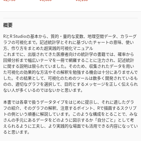
概要
RとR Studioの基本から、質的・量的な変数、地理空間データ、カラーグ
ラフの可視化まで。記述統計学とそれに基づいたチャートの意味、使い
方、作り方をまとめた超実践的可視化マニュアル
これまでに、出版されてきた医療者向けの統計学の書籍では、確率から
回帰分析まで幅広いテーマを一冊で網羅することに注力され、記述統計
に関する説明は限られていました。そのため、収集されたデータを用い
た可視化の効果的な方法やその解釈を勉強する機会は十分にありませんで
した。その結果として、可視化のためのツールは数多く開発されているも
のの、適切なグラフを選択して、目的とするメッセージを正しく伝えられ
ない人が多くいるのではないかと思います。
本書では各章で扱うデータタイプをはじめに提示し、それに適したグラ
フの紹介、そのグラフの解釈、注意するポイント、Rで描画するスクリプ
トの例という順番に解説しています。このような構成をとることで、みな
さんの手元にあるデータをどのように図示するか「自分ごと」として考
えられるように工夫し、より実践的な場面でも活用できる内容になってい
ると思います。