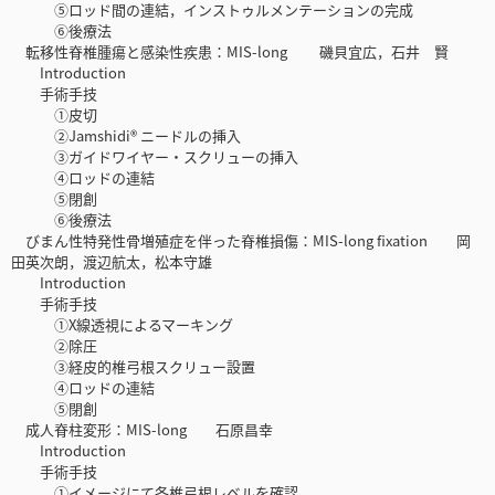
⑤ロッド間の連結，インストゥルメンテーションの完成
⑥後療法
転移性脊椎腫瘍と感染性疾患：MIS-long 磯貝宜広，石井 賢
Introduction
手術手技
①皮切
②Jamshidi® ニードルの挿入
③ガイドワイヤー・スクリューの挿入
④ロッドの連結
⑤閉創
⑥後療法
びまん性特発性骨増殖症を伴った脊椎損傷：MIS-long fixation 岡
田英次朗，渡辺航太，松本守雄
Introduction
手術手技
①X線透視によるマーキング
②除圧
③経皮的椎弓根スクリュー設置
④ロッドの連結
⑤閉創
成人脊柱変形：MIS-long 石原昌幸
Introduction
手術手技
①イメージにて各椎弓根レベルを確認