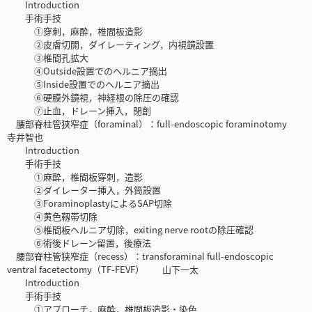
Introduction
手術手技
①穿刺，麻酔，椎間板造影
②皮膚切開，ダイレーティング，内視鏡設置
③椎間孔拡大
④Outside設置でのヘルニア摘出
⑤Inside設置でのヘルニア摘出
⑥硬膜外鏡視，神経根の除圧の確認
⑦止血，ドレーン挿入，閉創
腰部脊柱管狭窄症（foraminal）：full-endoscopic foraminotomy
寺井智也
Introduction
手術手技
①麻酔，椎間板穿刺，造影
②ダイレーター挿入，外筒設置
③ForaminoplastyによるSAP切除
④黄色靱帯切除
⑤椎間板ヘルニア切除，exiting nerve rootの除圧確認
⑥術後ドレーン留置，後療法
腰部脊柱管狭窄症（recess）：transforaminal full-endoscopic
ventral facetectomy（TF-FEVF） 山下一太
Introduction
手術手技
①アプローチ，麻酔，椎間板造影・染色