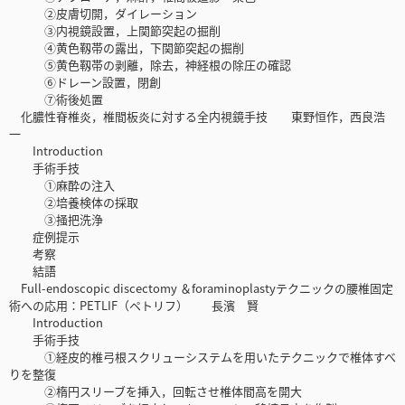
②皮膚切開，ダイレーション
③内視鏡設置，上関節突起の掘削
④黄色靱帯の露出，下関節突起の掘削
⑤黄色靱帯の剥離，除去，神経根の除圧の確認
⑥ドレーン設置，閉創
⑦術後処置
化膿性脊椎炎，椎間板炎に対する全内視鏡手技 東野恒作，西良浩
一
Introduction
手術手技
①麻酔の注入
②培養検体の採取
③掻把洗浄
症例提示
考察
結語
Full-endoscopic discectomy ＆foraminoplastyテクニックの腰椎固定
術への応用：PETLIF（ペトリフ） 長濱 賢
Introduction
手術手技
①経皮的椎弓根スクリューシステムを用いたテクニックで椎体すべ
りを整復
②楕円スリーブを挿入，回転させ椎体間高を開大