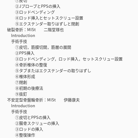
①皮切
②JプローブとPPSの挿入
③ロッドベンディング
④ロッド挿入とセットスクリュー設置
⑤エクステンダー取りはずしと閉創
破裂骨折：MISt 二階堂琢也
Introduction
手術手技
①皮切，筋膜切開，筋層の展開
②PPS挿入
③ロッドベンディング，ロッド挿入，セットスクリュー設置
④骨折椎体の整復
⑤タブまたはエクステンダーの取りはずし
⑥椎体形成
⑦閉創
⑧初期の後療法
⑨抜釘
不安定型骨盤輪骨折：MISt 伊藤康夫
Introduction
手術手技
①皮切とPPSの挿入
②腸骨スクリューの挿入
③ロッドの挿入
④整復操作