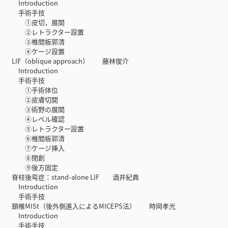
Introduction
手術手技
①皮切，展開
②レトラクター設置
③椎間板郭清
④ケージ設置
LIF（oblique approach） 藤林俊介
Introduction
手術手技
①手術体位
②皮膚切開
③術野の展開
④レベル確認
⑤レトラクター設置
⑥椎間板郭清
⑦ケージ挿入
⑧閉創
⑨後方固定
脊柱後弯症：stand-alone LIF 酒井紀典
Introduction
手術手技
頚椎MISt（後外側進入によるMICEPS法） 時岡孝光
Introduction
手術手技