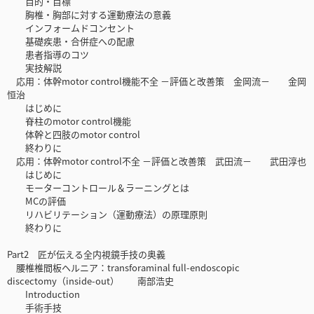
目的・目標
胸椎・胸部に対する運動療法の意義
インフォームドコンセント
基礎疾患・合併症への配慮
患者指導のコツ
実技解説
応用：体幹motor control機能不全 －評価と改善策 金岡流－ 金岡
恒治
はじめに
脊柱のmotor control機能
体幹と四肢のmotor control
終わりに
応用：体幹motor control不全 －評価と改善策 武田流－ 武田淳也
はじめに
モーターコントロール＆ラーニングとは
MCの評価
リハビリテーション（運動療法）の原理原則
終わりに
Part2 匠が伝える全内視鏡手技の奥義
腰椎椎間板ヘルニア：transforaminal full-endoscopic
discectomy（inside-out） 南部浩史
Introduction
手術手技