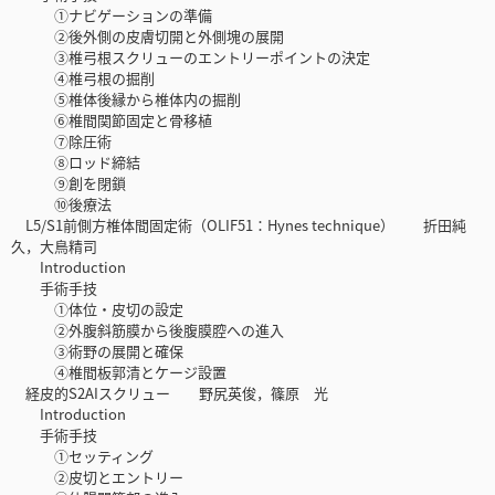
①ナビゲーションの準備
②後外側の皮膚切開と外側塊の展開
③椎弓根スクリューのエントリーポイントの決定
④椎弓根の掘削
⑤椎体後縁から椎体内の掘削
⑥椎間関節固定と骨移植
⑦除圧術
⑧ロッド締結
⑨創を閉鎖
⑩後療法
L5/S1前側方椎体間固定術（OLIF51：Hynes technique） 折田純
久，大鳥精司
Introduction
手術手技
①体位・皮切の設定
②外腹斜筋膜から後腹膜腔への進入
③術野の展開と確保
④椎間板郭清とケージ設置
経皮的S2AIスクリュー 野尻英俊，篠原 光
Introduction
手術手技
①セッティング
②皮切とエントリー