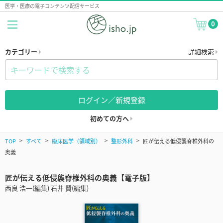
医学・医療の電子コンテンツ配信サービス
0
カテゴリー
詳細検索
ログイン／新規登録
初めての方へ
TOP
すべて
臨床医学（領域別）
整形外科
匠が伝える低侵襲脊椎外科の
奥義
匠が伝える低侵襲脊椎外科の奥義【電子版】
西良 浩一(編集) 石井 賢(編集)