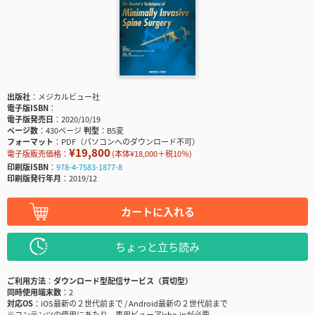
出版社
メジカルビュー社
電子版ISBN
電子版発売日
2020/10/19
ページ数
430ページ
判型
B5変
フォーマット
PDF（パソコンへのダウンロード不可）
¥19,800
電子版販売価格：
(本体¥18,000＋税10％)
印刷版ISBN
978-4-7583-1877-8
印刷版発行年月
2019/12
カートに入れる
ちょっと立ち読み
ご利用方法
ダウンロード型配信サービス（買切型）
同時使用端末数
2
対応OS
iOS最新の２世代前まで / Android最新の２世代前まで
※コンテンツの使用にあたり、専用ビューアisho.jpが必要