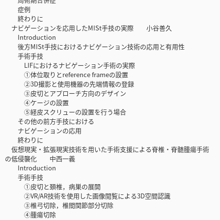
症例
終わりに
ナビゲーションを応用したMISt手技の実際 小谷善久
Introduction
後方MISt手技におけるナビゲーション技術の応用と有用性
手術手技
LIFにおけるナビゲーション手術の実際
①体位取りとreference frameの設置
②3D撮影と使用機器の先端情報の登録
③皮切とアプローチ方向のデザイン
④ケージの設置
⑤経皮スクリューの設置を行う場合
その他の前方手技における
ナビゲーションの応用
終わりに
仮想現実・拡張現実技術を用いた手術支援による脊椎・脊髄腫瘍手術
の低侵襲化 中西一義
Introduction
手術手技
①皮切と頚椎，病巣の展開
②VR/AR技術を使用した画像閲覧による3D空間認識
③椎弓切除，椎間関節部分切除
④腫瘍切除