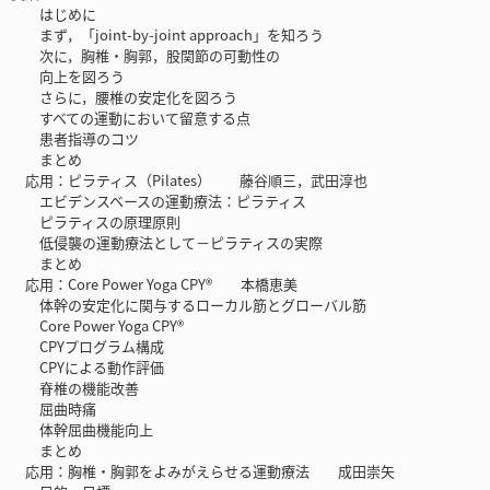
はじめに
まず，「joint-by-joint approach」を知ろう
次に，胸椎・胸郭，股関節の可動性の
向上を図ろう
さらに，腰椎の安定化を図ろう
すべての運動において留意する点
患者指導のコツ
まとめ
応用：ピラティス（Pilates） 藤谷順三，武田淳也
エビデンスベースの運動療法：ピラティス
ピラティスの原理原則
低侵襲の運動療法として－ピラティスの実際
まとめ
応用：Core Power Yoga CPY® 本橋恵美
体幹の安定化に関与するローカル筋とグローバル筋
Core Power Yoga CPY®
CPYプログラム構成
CPYによる動作評価
脊椎の機能改善
屈曲時痛
体幹屈曲機能向上
まとめ
応用：胸椎・胸郭をよみがえらせる運動療法 成田崇矢