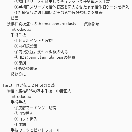
③楕円スリーブを経由してキュレットで移植母床を作製
④半楕円スリーブで椎体間高を開大させたまま椎体間ケージを挿入
⑤神経症状に対し間接除圧のみで良好な結果を獲得
結語
腰椎椎間板症へのthermal annuroplasty 眞鍋裕昭
Introduction
手術手技
①刺入ポイントと皮切
②内視鏡設置
③内視鏡視，変性椎間板の切除
④HIZとpainful annular tearの処置
⑤閉創
⑥術後後療法
終わりに
Part3 匠が伝えるMIStの奥義
胸椎・腰椎PPSの基本手技 中野正人
Introduction
手術手技
①皮膚マーキング・切開
②PPS挿入
③ロッド挿入
④閉創
手技のコツとピットフォール