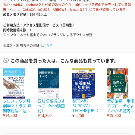
※Androidは、Android２世代前の端末のうち、国内キャリア経由で販売されている端
末（Xperia、GALAXY、AQUOS、ARROWS、Nexusなど）にて動作確認しています
必要メモリ容量
190 MB以上
ご利用方法
アクセス型配信サービス（買切型）
同時使用端末数
1
※インターネット経由でのWEBブラウザによるアクセス参照
※導入・利用方法の詳細は
こちら
この商品を買った人は、こんな商品も買っています。
プロメテウス解
四肢切断術のす
整形外科
骨折治療 手術
剖学アトラス 解
べて［Web動画
SURGICAL
アプローチがよ
剖学総論／運...
付］
TECHNIQUE（...
くわかる髄内...
¥14,300
¥13,200
¥2,750
¥19,800