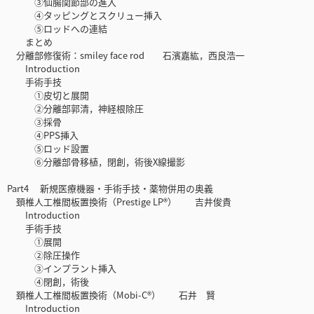
③仙腸関節部の進入
④タッピングとスクリュー挿入
⑤ロッドへの連結
まとめ
分離部修復術：smiley face rod 石濱嘉紘，西良浩一
Introduction
手術手技
①皮切と展開
②分離部郭清，神経根除圧
③採骨
④PPS挿入
⑤ロッド設置
⑥分離部骨移植，閉創，術後X線撮影
Part4 新規医療機器・手術手技・薬物併用の奥義
頚椎人工椎間板置換術（Prestige LP®） 吉井俊貴
Introduction
手術手技
①展開
②除圧操作
③インプラント挿入
④閉創，術後
頚椎人工椎間板置換術（Mobi-C®） 石井 賢
Introduction