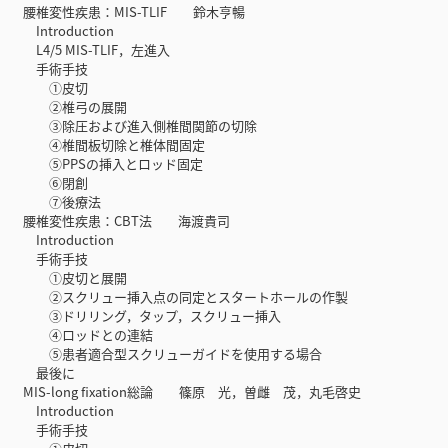
腰椎変性疾患：MIS-TLIF 鈴木亨暢
Introduction
L4/5 MIS-TLIF，左進入
手術手技
①皮切
②椎弓の展開
③除圧および進入側椎間関節の切除
④椎間板切除と椎体間固定
⑤PPSの挿入とロッド固定
⑥閉創
⑦後療法
腰椎変性疾患：CBT法 海渡貴司
Introduction
手術手技
①皮切と展開
②スクリュー挿入点の同定とスタートホールの作製
③ドリリング，タップ，スクリュー挿入
④ロッドとの連結
⑤患者適合型スクリューガイドを使用する場合
最後に
MIS-long fixation総論 篠原 光，曽雌 茂，丸毛啓史
Introduction
手術手技