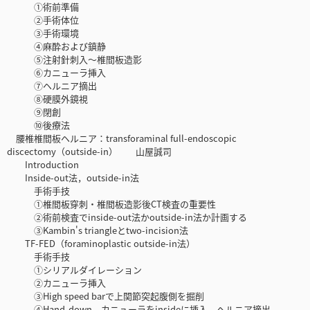
①術前準備
②手術体位
③手術環境
④麻酔および鎮静
⑤注射針刺入〜椎間板造影
⑥カニューラ挿入
⑦ヘルニア摘出
⑧硬膜外鏡視
⑨閉創
⑩後療法
腰椎椎間板ヘルニア：transforaminal full-endoscopic
discectomy（outside-in） 山屋誠司
Introduction
Inside-out法，outside-in法
手術手技
①椎間板穿刺・椎間板造影後CT検査の重要性
②術前検査でinside-out法かoutside-in法か計画する
③Kambin's triangleとtwo-incision法
TF-FED（foraminoplastic outside-in法）
手術手技
①シリアルダイレーション
②カニューラ挿入
③High speed barで上関節突起腹側を掘削
④Hand-down，カニューラをinsideに挿入，ヘルニア摘出