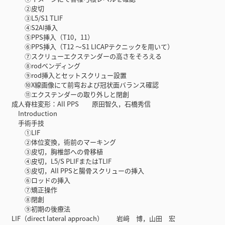
②皮切
③L5/S1 TLIF
④S2AI挿入
⑤PPS挿入（T10，11）
⑥PPS挿入（T12 〜S1 LICAPテクニックを用いて）
⑦スクリューエクステンダーの高さをそろえる
⑧rodベンディング
⑨rod挿入とセットスクリュー設置
⑩X線画像にて前弯および冠状面バランス確認
⑪エクステンダーの取り外しと閉創
成人脊柱変形：All PPS 原田智久，石橋秀信
Introduction
手術手技
①LIF
②体位変換，術前のマーキング
③皮切，胸椎部への骨移植
④皮切，L5/S PLIFまたはTLIF
⑤皮切，All PPSと腸骨スクリューの挿入
⑥ロッドの挿入
⑦矯正操作
⑧閉創
⑨初期の後療法
LIF（direct lateral approach） 岩﨑 博，山田 宏