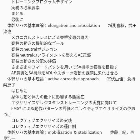
トレーニングプログラムデザイン
実務の必須要素
まとめ
最後に
体幹リハの基本理論：elongation and articulation 増渕喜秋，武田
淳也
メカニカルストレスによる脊椎疾患の原因
脊柱の動きの機能的なゴール
脊柱のneutralポジション
脊柱neutralのアライメントを整えるAE意識
脊柱の動きの分配の評価
さまざまなフィードバックを用いてSA機能の獲得を目指す
AE意識とSA機能をADLやスポーツ活動の課題に汎化させる
体幹リハの基本理論：active corrective approach 室伏由佳，倉持
梨恵子
はじめに
身体活動と体力の低下に影響する腰痛症
エクササイズやレジスタンストレーニングの実施に向けて
FMS® による動作パターンの評価とコレクティブエクササイズの位置
づけ
コレクティブエクササイズの実践
コレクティブエクササイズの種目例
体幹リハの基本理論：mobilization ＆ stabilization 佐藤 紀，西
良浩一