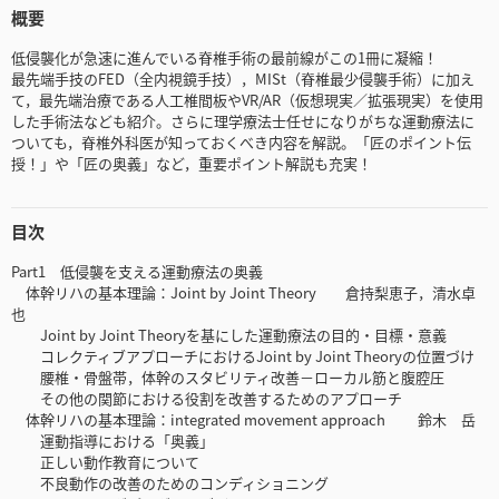
概要
低侵襲化が急速に進んでいる脊椎手術の最前線がこの1冊に凝縮！
最先端手技のFED（全内視鏡手技），MISt（脊椎最少侵襲手術）に加え
て，最先端治療である人工椎間板やVR/AR（仮想現実／拡張現実）を使用
した手術法なども紹介。さらに理学療法士任せになりがちな運動療法に
ついても，脊椎外科医が知っておくべき内容を解説。「匠のポイント伝
授！」や「匠の奥義」など，重要ポイント解説も充実！
目次
Part1 低侵襲を支える運動療法の奥義
体幹リハの基本理論：Joint by Joint Theory 倉持梨恵子，清水卓
也
Joint by Joint Theoryを基にした運動療法の目的・目標・意義
コレクティブアプローチにおけるJoint by Joint Theoryの位置づけ
腰椎・骨盤帯，体幹のスタビリティ改善－ローカル筋と腹腔圧
その他の関節における役割を改善するためのアプローチ
体幹リハの基本理論：integrated movement approach 鈴木 岳
運動指導における「奥義」
正しい動作教育について
不良動作の改善のためのコンディショニング