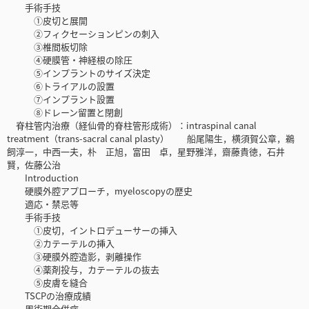
手術手技
①皮切と展開
②フィクセーションピンの刺入
③椎間板切除
④硬膜管・神経根の除圧
⑤インプラントのサイズ決定
⑥トライアルの設置
⑦インプラント設置
⑧ドレーン留置と閉創
脊柱管内治療（経仙骨的脊柱管形成術）：intraspinal canal
treatment（trans-sacral canal plasty） 船尾陽生，横須賀公章，鵜
飼淳一，中西一夫，朴 正旭，富田 卓，星野雅洋，齋藤貴徳，石井
賢，佐藤公治
Introduction
硬膜外腔アプローチ，myeloscopyの歴史
適応・禁忌等
手術手技
①皮切，イントロデューサーの挿入
②カテーテルの挿入
③硬膜外腔造影，剥離操作
④薬剤投与，カテーテルの抜去
⑤皮膚を縫合
TSCPの治療成績
周術期合併症