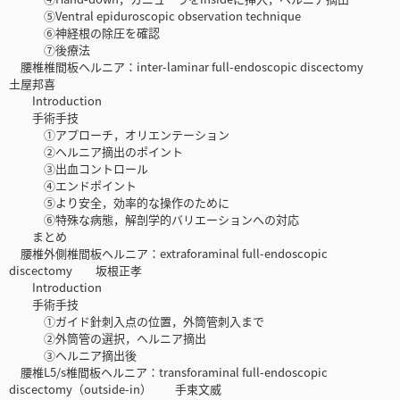
⑤Ventral epiduroscopic observation technique
⑥神経根の除圧を確認
⑦後療法
腰椎椎間板ヘルニア：inter-laminar full-endoscopic discectomy
土屋邦喜
Introduction
手術手技
①アプローチ，オリエンテーション
②ヘルニア摘出のポイント
③出血コントロール
④エンドポイント
⑤より安全，効率的な操作のために
⑥特殊な病態，解剖学的バリエーションへの対応
まとめ
腰椎外側椎間板ヘルニア：extraforaminal full-endoscopic
discectomy 坂根正孝
Introduction
手術手技
①ガイド針刺入点の位置，外筒管刺入まで
②外筒管の選択，ヘルニア摘出
③ヘルニア摘出後
腰椎L5/s椎間板ヘルニア：transforaminal full-endoscopic
discectomy（outside-in） 手束文威