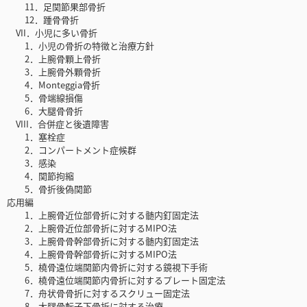
11．足関節果部骨折
12．踵骨骨折
VII．小児に多い骨折
1．小児の骨折の特徴と治療方針
2．上腕骨顆上骨折
3．上腕骨外顆骨折
4．Monteggia骨折
5．骨端線損傷
6．大腿骨骨折
VIII．合併症と後遺障害
1．塞栓症
2．コンパートメント症候群
3．感染
4．関節拘縮
5．骨折後偽関節
応用編
1．上腕骨近位部骨折に対する髄内釘固定法
2．上腕骨近位部骨折に対するMIPO法
3．上腕骨骨幹部骨折に対する髄内釘固定法
4．上腕骨骨幹部骨折に対するMIPO法
5．橈骨遠位端関節内骨折に対する鏡視下手術
6．橈骨遠位端関節内骨折に対するプレート固定法
7．舟状骨骨折に対するスクリュー固定法
8．大腿骨転子下骨折に対する治療