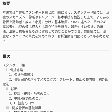
概要
本書では全体をスタンダード編と応用編に分け，スタンダード編では，治
癒のメカニズム，診断やトリアージ，基本手技を概説した上で，よくある
骨折を高齢者・成人・小児に分けて基本治療について述べた．そのため，
高齢者や小児の骨は成人とは違う特徴を持ち，起きやすい骨折，治療
法，治療目標も異なる点に留意して読むことができる．応用編では，高
度なテクニックの術式を集めており，骨折治療専門医にとっても参考とな
る．
目次
スタンダード編
I．骨折総論
1．骨折治癒過程
2．骨折固定のバイオメカニクス：プレート，横止め髄内釘，創外固
定法
II．診断
1．問診・視診・触診のコツ
2．単純X線読影のコツ
3．CT読影のコツ
III．開放骨折の基礎知識