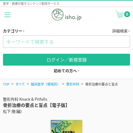
医学・医療の電子コンテンツ配信サービス
0
カテゴリー
詳細検索
ログイン／新規登録
初めての方へ
TOP
すべて
臨床医学（領域別）
整形外科
骨折治療の要点と盲点
整形外科 Knack & Pitfalls
骨折治療の要点と盲点【電子版】
松下 隆(編)