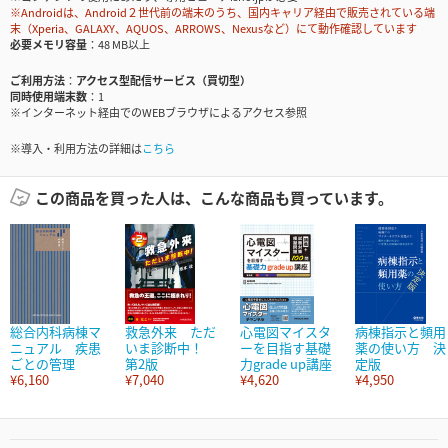
※Androidは、Android２世代前の端末のうち、国内キャリア経由で販売されている端
末（Xperia、GALAXY、AQUOS、ARROWS、Nexusなど）にて動作確認しています
必要メモリ容量
48 MB以上
ご利用方法
アクセス型配信サービス（買切型）
同時使用端末数
1
※インターネット経由でのWEBブラウザによるアクセス参照
※導入・利用方法の詳細は
こちら
この商品を買った人は、こんな商品も買っています。
総合内科病棟マ
救急外来 ただ
心電図マイスタ
病棟指示と頻用
ニュアル 疾患
いま診断中！
ーを目指す基礎
薬の使い方 決
ごとの管理
第2版
力grade up講座
定版
¥6,160
¥7,040
¥4,620
¥4,950