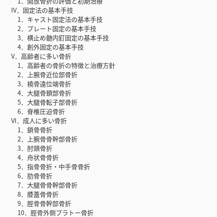
1．開放骨折の評価と初期治療
IV．固定法の基本手技
1．キャスト固定法の基本手技
2．プレート固定の基本手技
3．横止め髄内釘固定の基本手技
4．創外固定の基本手技
V．高齢者に多い骨折
1．高齢者の骨折の特徴と治療方針
2．上腕骨近位部骨折
3．橈骨遠位端骨折
4．大腿骨頚部骨折
5．大腿骨転子部骨折
6．脊椎圧迫骨折
VI．成人に多い骨折
1．鎖骨骨折
2．上腕骨骨幹部骨折
3．肘頭骨折
4．舟状骨骨折
5．指骨骨折・中手骨骨折
6．肋骨骨折
7．大腿骨骨幹部骨折
8．膝蓋骨骨折
9．脛骨骨幹部骨折
10．脛骨外側プラトー骨折