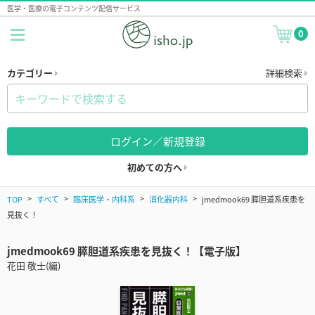
医学・医療の電子コンテンツ配信サービス
0
カテゴリー
詳細検索
ログイン／新規登録
初めての方へ
TOP
すべて
臨床医学・内科系
消化器内科
jmedmook69 膵胆道系疾患を
見抜く！
jmedmook69 膵胆道系疾患を見抜く！【電子版】
花田 敬士(編)