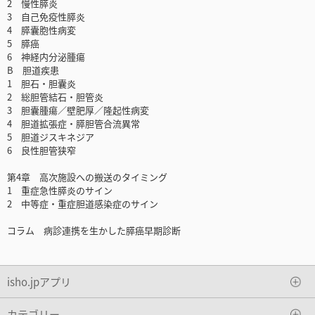
2 慢性膵炎
3 自己免疫性膵炎
4 膵囊胞性病変
5 膵癌
6 神経内分泌腫瘍
B 胆道疾患
1 胆石・胆囊炎
2 総胆管結石・胆管炎
3 胆囊腫瘍／壁肥厚／隆起性病変
4 胆道拡張症・膵胆管合流異常
5 胆道ジスキネジア
6 良性胆管狭窄
第4章 高次施設への搬送のタイミング
1 重症急性膵炎のサイン
2 中等症・重症胆道感染症のサイン
コラム 病診連携を生かした膵癌早期診断
isho.jpアプリ
カテゴリー