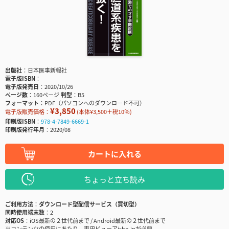
出版社
日本医事新報社
電子版ISBN
電子版発売日
2020/10/26
ページ数
160ページ
判型
B5
フォーマット
PDF（パソコンへのダウンロード不可）
¥3,850
電子版販売価格：
(本体¥3,500＋税10％)
印刷版ISBN
978-4-7849-6669-1
印刷版発行年月
2020/08
カートに入れる
ちょっと立ち読み
ご利用方法
ダウンロード型配信サービス（買切型）
同時使用端末数
2
対応OS
iOS最新の２世代前まで / Android最新の２世代前まで
※コンテンツの使用にあたり、専用ビューアisho.jpが必要