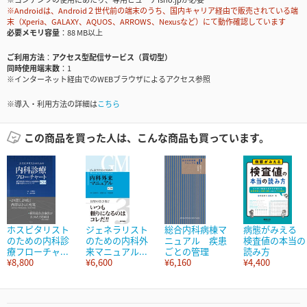
※Androidは、Android２世代前の端末のうち、国内キャリア経由で販売されている端
末（Xperia、GALAXY、AQUOS、ARROWS、Nexusなど）にて動作確認しています
必要メモリ容量
88 MB以上
ご利用方法
アクセス型配信サービス（買切型）
同時使用端末数
1
※インターネット経由でのWEBブラウザによるアクセス参照
※導入・利用方法の詳細は
こちら
この商品を買った人は、こんな商品も買っています。
ホスピタリスト
ジェネラリスト
総合内科病棟マ
病態がみえる
のための内科診
のための内科外
ニュアル 疾患
検査値の本当の
療フローチャ...
来マニュアル...
ごとの管理
読み方
¥8,800
¥6,600
¥6,160
¥4,400