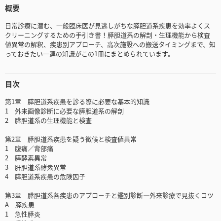
概要
日常診療に潜む、一般臨床医が見逃しがちな膵胆道系疾患を効率よくス
クリーニングするための手引き書！膵胆道系の解剖・生理機能から検査
値異常の解釈、疾患別アプローチ、高次施設への搬送タイミングまで、知
っておきたい一連の知識がこの1冊にまとめられています。
目次
第1章 膵胆道系疾患を診る際に必要な基本的知識
1 外来画像診断に必要な膵胆道系の解剖
2 膵胆道系の生理機能と検査
第2章 膵胆道系疾患を疑う徴候と検査値異常
1 腹痛／背部痛
2 膵酵素異常
3 肝胆道系酵素異常
4 膵胆道系疾患の危険因子
第3章 膵胆道系各疾患のアプロ－チと鑑別診断―外来診療で見抜くコツ
A 膵疾患
1 急性膵炎