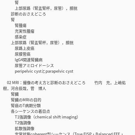
腎
上部尿路（腎盂腎杯，尿管），膀胱
診断のおさえどころ
腎
腎腫瘍
充実性腫瘤
感染症
上部尿路（腎盂腎杯，尿管），膀胱
尿路上皮癌
尿膜管癌
IgG4関連腎臓病
尿管アミロイドーシス
peripelvic cystとparapelvic cyst
02 MRI：撮像の考え方と診断のおさえどころ 竹内 充，上嶋佑
樹，河合辰哉，菅 博人
腎臓
腎臓のMRIの目的
腎癌のT病期分類
各シーケンスの着目点
T1強調像（chemical shift imaging）
T2強調像
拡散強調像
定常状態coherent型シーケンス（True FISP・Balanced FFE・