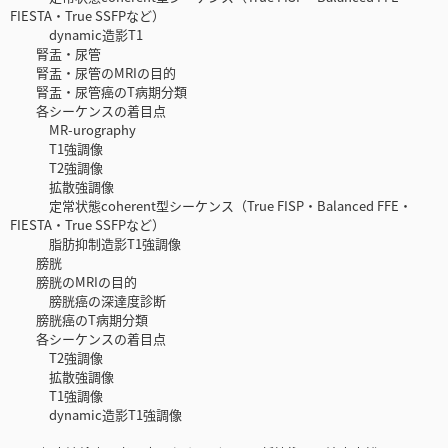
FIESTA・True SSFPなど）
dynamic造影T1
腎盂・尿管
腎盂・尿管のMRIの目的
腎盂・尿管癌のT病期分類
各シーケンスの着目点
MR-urography
T1強調像
T2強調像
拡散強調像
定常状態coherent型シーケンス（True FISP・Balanced FFE・
FIESTA・True SSFPなど）
脂肪抑制造影T1強調像
膀胱
膀胱のMRIの目的
膀胱癌の深達度診断
膀胱癌のT病期分類
各シーケンスの着目点
T2強調像
拡散強調像
T1強調像
dynamic造影T1強調像