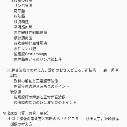
リンパ管腫
奇形腫
脂肪腫
脂肪肉腫
平滑筋肉腫
悪性線維性組織球腫
横紋筋肉腫
後腹膜神経原性腫瘍
悪性リンパ腫
後腹膜Castleman病
悪性腫瘍からのリンパ節転移
03 超音波検査の考え方，診断のおさえどころ，新技術 森 秀明
副腎
副腎の解剖と正常超音波像
副腎疾患の超音波所見のポイント
後腹膜
後腹膜腔の解剖と正常超音波像
後腹膜腔疾患の超音波所見のポイント
Ⅵ泌尿器（腎，尿管，膀胱）
01 CT：撮像の考え方と診断のおさえどころ 秋田大宇，陣崎雅弘
撮像の考え方