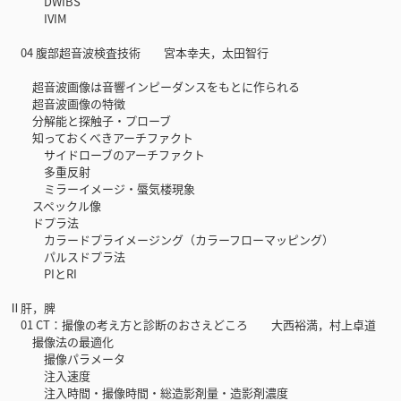
DWIBS
IVIM
04 腹部超音波検査技術 宮本幸夫，太田智行
超音波画像は音響インピーダンスをもとに作られる
超音波画像の特徴
分解能と探触子・プローブ
知っておくべきアーチファクト
サイドローブのアーチファクト
多重反射
ミラーイメージ・蜃気楼現象
スペックル像
ドプラ法
カラードプライメージング（カラーフローマッピング）
パルスドプラ法
PIとRI
Ⅱ肝，脾
01 CT：撮像の考え方と診断のおさえどころ 大西裕満，村上卓道
撮像法の最適化
撮像パラメータ
注入速度
注入時間・撮像時間・総造影剤量・造影剤濃度