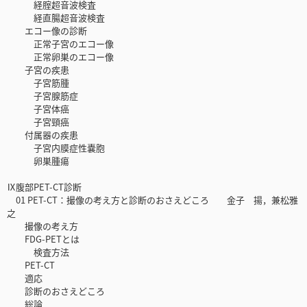
経腟超音波検査
経直腸超音波検査
エコー像の診断
正常子宮のエコー像
正常卵巣のエコー像
子宮の疾患
子宮筋腫
子宮腺筋症
子宮体癌
子宮頸癌
付属器の疾患
子宮内膜症性嚢胞
卵巣腫瘍
Ⅸ腹部PET-CT診断
01 PET-CT：撮像の考え方と診断のおさえどころ 金子 揚，兼松雅
之
撮像の考え方
FDG-PETとは
検査方法
PET-CT
適応
診断のおさえどころ
総論