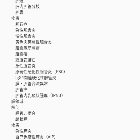
胆道
肝内胆管分枝
胆嚢
疾患
胆石症
急性胆嚢炎
慢性胆嚢炎
黄色肉芽腫性胆嚢炎
胆嚢腺筋腫症
胆嚢癌
総胆管結石
急性胆管炎
原発性硬化性胆管炎（PSC）
IgG4関連硬化性胆管炎
膵・胆管合流異常
胆管癌
胆管内乳頭状腫瘍（IPNB）
膵領域
解剖
膵管非癒合
輪状膵
疾患
急性膵炎
自己免疫性膵炎（AIP）