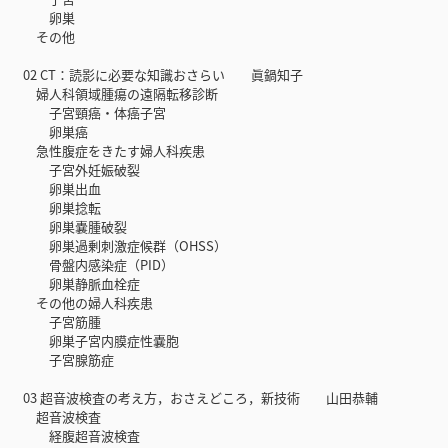
卵巣
その他
02 CT：読影に必要な知識おさらい 眞鍋知子
婦人科領域腫瘍の遠隔転移診断
子宮頸癌・体癌子宮
卵巣癌
急性腹症をきたす婦人科疾患
子宮外妊娠破裂
卵巣出血
卵巣捻転
卵巣嚢腫破裂
卵巣過剰刺激症候群（OHSS）
骨盤内感染症（PID）
卵巣静脈血栓症
その他の婦人科疾患
子宮筋腫
卵巣子宮内膜症性嚢胞
子宮腺筋症
03 超音波検査の考え方，おさえどころ，新技術 山田恭輔
超音波検査
経腹超音波検査