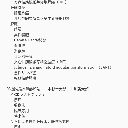
炎症性筋線維芽細胞腫瘍（IMT）
肝細胞癌
肝細胞癌
非典型的な所見を呈する肝細胞癌
脾臓
脾腫
真性嚢胞
Gamna-Gandy結節
血管腫
過誤腫
リンパ管腫
炎症性筋線維芽細胞腫瘍（IMT）
sclerosing angiomatoid nodular transformation（SANT）
悪性リンパ腫
転移性脾腫瘍
03 最先端MRI診断法 本杉宇太郎，市川新太郎
MRエラストグラフィ
原理
撮像法
臨床応用
将来像
IVIMによる慢性肝障害，肝腫瘤診断
歴史