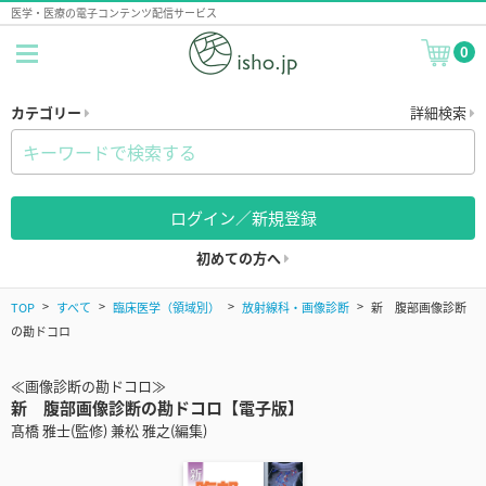
医学・医療の電子コンテンツ配信サービス
0
カテゴリー
詳細検索
ログイン／新規登録
初めての方へ
TOP
すべて
臨床医学（領域別）
放射線科・画像診断
新 腹部画像診断
の勘ドコロ
≪画像診断の勘ドコロ≫
新 腹部画像診断の勘ドコロ【電子版】
髙橋 雅士(監修) 兼松 雅之(編集)