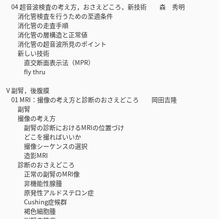
04 超音波検査の考え方，おさえどころ，新技術 森 秀明
消化管検査を行うための至適条件
消化管の走査手順
消化管の層構造と正常値
消化管の超音波所見のポイント
新しい技術
直交断面表示法（MPR）
fly thru
Ⅴ副腎，後腹膜
01 MRI：撮像の考え方と診断のおさえどころ 岡田吉隆
副腎
撮像の考え方
副腎の診断におけるMRIの位置づけ
どこを撮ればいいか
撮像シーケンスの選択
造影MRI
診断のおさえどころ
正常の副腎のMRI像
非機能性腺腫
原発性アルドステロン症
Cushing症候群
褐色細胞腫