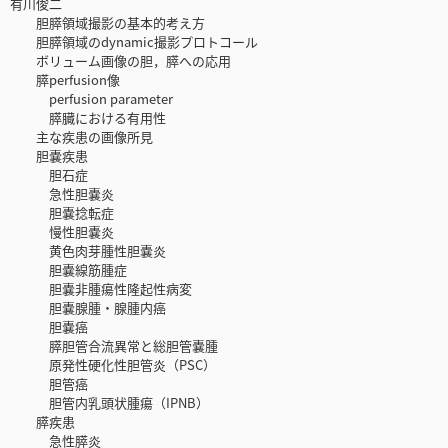
有川俊二
胆膵領域撮影の基本的考え方
胆膵領域のdynamic撮影プロトコール
ボリューム画像の胆，膵への応用
膵perfusion像
perfusion parameter
膵臓における有用性
主な疾患の画像所見
胆嚢疾患
胆石症
急性胆嚢炎
胆嚢捻転症
慢性胆嚢炎
黄色肉芽腫性胆嚢炎
胆嚢線筋腫症
胆嚢非腫瘍性隆起性病変
胆嚢腺腫・腺腫内癌
胆嚢癌
膵胆管合流異常と総胆管嚢腫
原発性硬化性胆管炎（PSC）
胆管癌
胆管内乳頭状腫瘍（IPNB）
膵疾患
急性膵炎