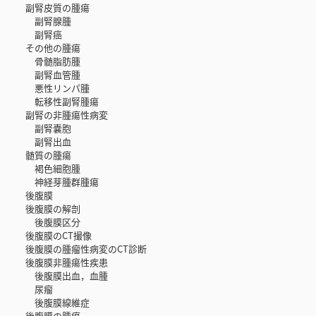
副腎皮質の腫瘍
副腎腺腫
副腎癌
その他の腫瘍
骨髄脂肪腫
副腎血管腫
悪性リンパ腫
転移性副腎腫瘍
副腎の非腫瘍性病変
副腎嚢胞
副腎出血
髄質の腫瘍
褐色細胞腫
神経芽腫群腫瘍
後腹膜
後腹膜の解剖
後腹膜区分
後腹膜のCT撮像
後腹膜の腫瘤性病変のCT診断
後腹膜非腫瘍性疾患
後腹膜出血，血腫
尿瘤
後腹膜線維症
後腹膜の腫瘍