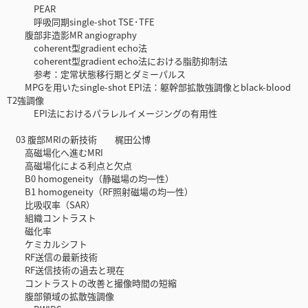
PEAR
呼吸同期single-shot TSE･TFE
腹部非造影MR angiography
coherent型gradient echo法
coherent型gradient echo法における脂肪抑制法
参考：定常状態移行期とダミーパルス
MPGを用いたsingle-shot EPI法：躯幹部拡散強調像とblack-blood
T2強調像
EPI法におけるパラレルイメージングの有用性
03 腹部MRIの新技術 梶田公博
高磁場化へ進むMRI
高磁場化による利点と欠点
B0 homogeneity（静磁場の均一性）
B1 homogeneity（RF照射磁場の均一性）
比吸収率（SAR）
組織コントラスト
磁化率
ケミカルシフト
RF送信の最新技術
RF送信技術の過去と現在
コントラストの改善と撮像時間の短縮
腹部領域の拡散強調像