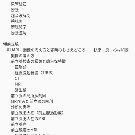
尿管結石
膀胱
超音波解剖
膀胱炎
膀胱憩室
膀胱腫瘍
Ⅶ前立腺
01 MRI：撮像の考え方と診断のおさえどころ 杉原 良，杉村和朗
撮像の考え方
前立腺検査の種類と簡単な特徴
直腸診
経直腸超音波（TRUS）
CT
MRI
針生検
前立腺の局所解剖図
MRIでみた前立腺の解剖
診断の実際
前立腺肥大症（前立腺過形成）
前立腺肥大症のMRI
前立腺癌
前立腺癌のMRI