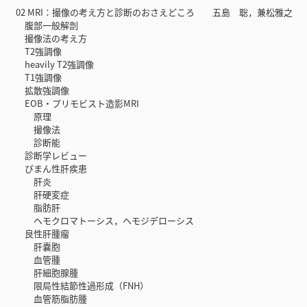
02 MRI：撮像の考え方と診断のおさえどころ 五島 聡，兼松雅之
腹部一般解剖
撮像法の考え方
T2強調像
heavily T2強調像
T1強調像
拡散強調像
EOB・プリモビスト造影MRI
原理
撮像法
診断能
診断学レビュー
びまん性肝疾患
肝炎
肝硬変症
脂肪肝
ヘモクロマトーシス，ヘモジデローシス
良性肝腫瘤
肝嚢胞
血管腫
肝細胞腺腫
限局性結節性過形成（FNH）
血管筋脂肪腫