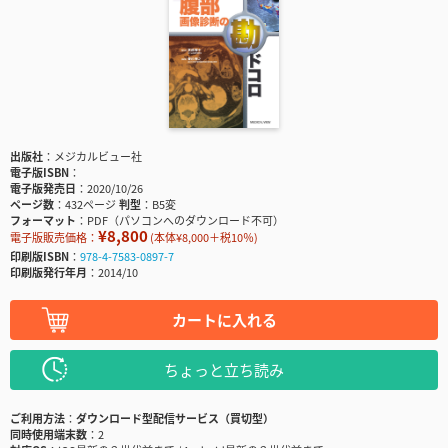
出版社
メジカルビュー社
電子版ISBN
電子版発売日
2020/10/26
ページ数
432ページ
判型
B5変
フォーマット
PDF（パソコンへのダウンロード不可）
¥8,800
電子版販売価格：
(本体¥8,000＋税10％)
印刷版ISBN
978-4-7583-0897-7
印刷版発行年月
2014/10
カートに入れる
ちょっと立ち読み
ご利用方法
ダウンロード型配信サービス（買切型）
同時使用端末数
2