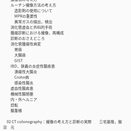
ルーチン撮像方法の考え方
造影剤の使用について
MPRの重要性
異常ガスの描出，検出
消化管虚血と外科的手術
腫瘍診断における撮像，再構成
診断のおさえどころ
消化管腫瘍性病変
胃癌
大腸癌
GIST
IBD，狭義の炎症性腸疾患
潰瘍性大腸炎
Crohn病
感染性腸炎
虚血性腸疾患
機械性腸閉塞
内・外ヘルニア
捻転
腸重積
02 CT colonography：撮像の考え方と診断の実際 三宅基隆，飯
沼 元