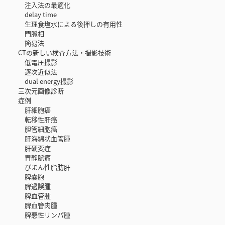
注入法の最適化
delay time
生理食塩水による後押しの有用性
門脈相
簡易法
CTの新しい検査方法・撮影技術
低電圧撮影
逐次近似法
dual energy撮影
三次元画像診断
症例
肝細胞癌
転移性肝癌
胆管細胞癌
肝海綿状血管腫
肝硬変症
胃静脈瘤
びまん性脂肪肝
脾嚢胞
脾過誤腫
脾血管腫
脾血管肉腫
脾悪性リンパ腫