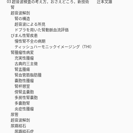
03 超音波検査の考え方，おさえどころ，新技術 辻本文雄
腎
超音波解剖
腎の構造
超音波による所見
ドプラを用いた腎動脈血流評価
びまん性腎疾患
慢性腎不全の病期
ティッシュハーモニックイメージング（THI）
腎腫瘤性病変
充実性腫瘤
古典的三主徴
腎盂腫瘍
腎血管筋脂肪腫
嚢胞性腫瘤
腎杯憩室
傍腎盂嚢胞
多房性腎嚢胞
多嚢胞腎
炎症性腫瘤
尿管
超音波解剖
尿路結石
尿路結石症