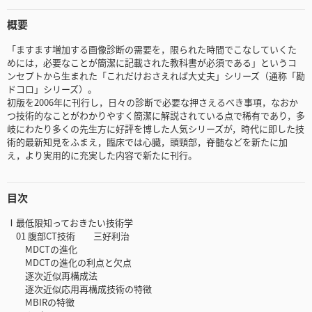
概要
「ますます増加する画像診断の需要を，限られた時間でこなしていくた
めには，必要なことが簡潔に記載された教科書が必須である」というコ
ンセプトから生まれた「これだけおさえれば大丈夫」シリーズ（通称「勘
ドコロ」シリーズ）。
初版を2006年に刊行し，日々の診断で必要な押さえるべき事項，なおか
つ技術的なことがわかりやすく簡潔に解説されている点で稀有であり，多
岐にわたり多くの先生方に好評を博した人気シリーズが，時代に即した技
術的最新知見をふまえ，臨床では心臓，頭頸部，脊髄などを新たに加
え，より実用的に充実した内容で新たに刊行。
目次
Ⅰ最低限知っておきたい技術学
01 腹部CT技術 三好利治
MDCTの進化
MDCTの進化の利点と欠点
逐次近似再構成法
逐次近似応用再構成技術の特徴
MBIRの特徴