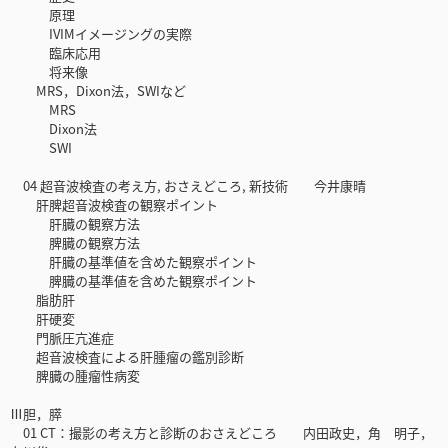
原理
IVIMイメージングの実際
臨床応用
将来像
MRS，Dixon法，SWIなど
MRS
Dixon法
SWI
04 超音波検査の考え方, おさえどころ, 新技術 今井康晴
肝脾超音波検査の観察ポイント
肝臓の観察方法
脾臓の観察方法
肝臓の基準値を含めた観察ポイント
脾臓の基準値を含めた観察ポイント
脂肪肝
肝硬変
門脈圧亢進症
超音波検査による肝腫瘤の鑑別診断
脾臓の腫瘤性病変
Ⅲ胆，膵
01 CT：撮影の考え方と診断のおさえどころ 内田政史，角 明子，