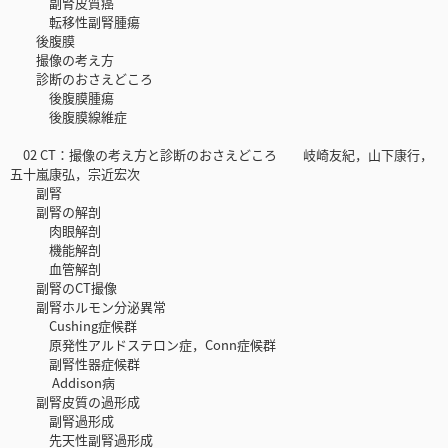
副腎皮質癌
転移性副腎腫瘍
後腹膜
撮像の考え方
診断のおさえどころ
後腹膜腫瘍
後腹膜線維症
02 CT：撮像の考え方と診断のおさえどころ 岐崎友紀，山下康行，
五十嵐康弘，宗近宏次
副腎
副腎の解剖
肉眼解剖
機能解剖
血管解剖
副腎のCT撮像
副腎ホルモン分泌異常
Cushing症候群
原発性アルドステロン症，Conn症候群
副腎性器症候群
Addison病
副腎皮質の過形成
副腎過形成
先天性副腎過形成