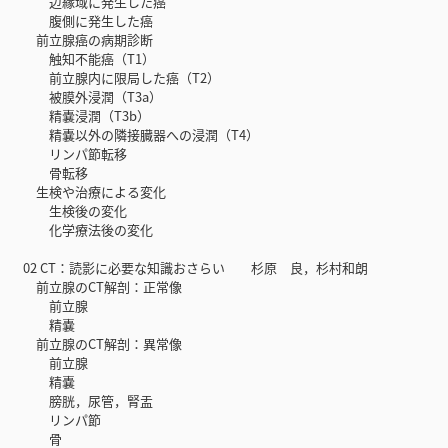
辺縁域に発生した癌
腹側に発生した癌
前立腺癌の病期診断
触知不能癌（T1）
前立腺内に限局した癌（T2）
被膜外浸潤（T3a）
精嚢浸潤（T3b）
精嚢以外の隣接臓器への浸潤（T4）
リンパ節転移
骨転移
生検や治療による変化
生検後の変化
化学療法後の変化
02 CT：読影に必要な知識おさらい 杉原 良，杉村和朗
前立腺のCT解剖：正常像
前立腺
精嚢
前立腺のCT解剖：異常像
前立腺
精嚢
膀胱，尿管，腎盂
リンパ節
骨