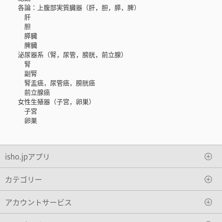
各論：上腹部実質臓器（肝，胆，膵，脾）
肝
胆
膵臓
脾臓
泌尿器系（腎，尿管，膀胱，前立腺）
腎
副腎
腎盂癌，尿管癌，膀胱癌
前立腺癌
女性生殖器（子宮，卵巣）
子宮
卵巣
isho.jpアプリ
カテゴリー
アカウントサービス