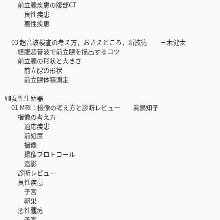
前立腺疾患の腹部CT
良性疾患
悪性疾患
03 超音波検査の考え方，おさえどころ，新技術 三木健太
経腹超音波で前立腺を描出するコツ
前立腺の形状と大きさ
前立腺の形状
前立腺体積測定
Ⅷ女性生殖器
01 MRI：撮像の考え方と診断レビュー 眞鍋知子
撮像の考え方
適応疾患
前処置
撮像
撮像プロトコール
造影
診断レビュー
良性疾患
子宮
卵巣
悪性腫瘍
子宮