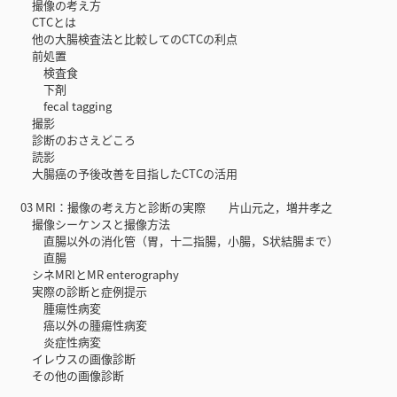
撮像の考え方
CTCとは
他の大腸検査法と比較してのCTCの利点
前処置
検査食
下剤
fecal tagging
撮影
診断のおさえどころ
読影
大腸癌の予後改善を目指したCTCの活用
03 MRI：撮像の考え方と診断の実際 片山元之，増井孝之
撮像シーケンスと撮像方法
直腸以外の消化管（胃，十二指腸，小腸，S状結腸まで）
直腸
シネMRIとMR enterography
実際の診断と症例提示
腫瘍性病変
癌以外の腫瘍性病変
炎症性病変
イレウスの画像診断
その他の画像診断