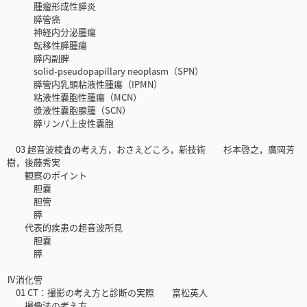
腫瘤形成性膵炎
膵管癌
神経内分泌腫瘍
転移性膵腫瘍
膵内副脾
solid-pseudopapillary neoplasm（SPN）
膵管内乳頭粘液性腫瘍（IPMN）
粘液性嚢胞性腫瘍（MCN）
漿液性嚢胞腺腫（SCN）
膵リンパ上皮性嚢胞
03 超音波検査の考え方，おさえどころ，新技術 杉本啓之，廣岡芳
樹，後藤秀実
観察のポイント
胆嚢
胆管
膵
代表的疾患の超音波所見
胆嚢
膵
Ⅳ消化管
01 CT：撮影の考え方と診断の実際 富松英人
撮像法の考え方