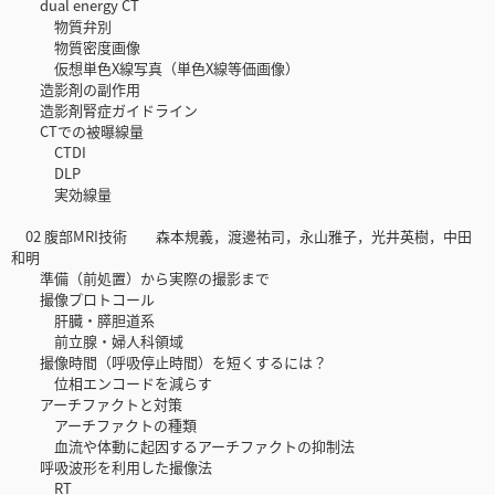
dual energy CT
物質弁別
物質密度画像
仮想単色X線写真（単色X線等価画像）
造影剤の副作用
造影剤腎症ガイドライン
CTでの被曝線量
CTDI
DLP
実効線量
02 腹部MRI技術 森本規義，渡邊祐司，永山雅子，光井英樹，中田
和明
準備（前処置）から実際の撮影まで
撮像プロトコール
肝臓・膵胆道系
前立腺・婦人科領域
撮像時間（呼吸停止時間）を短くするには？
位相エンコードを減らす
アーチファクトと対策
アーチファクトの種類
血流や体動に起因するアーチファクトの抑制法
呼吸波形を利用した撮像法
RT