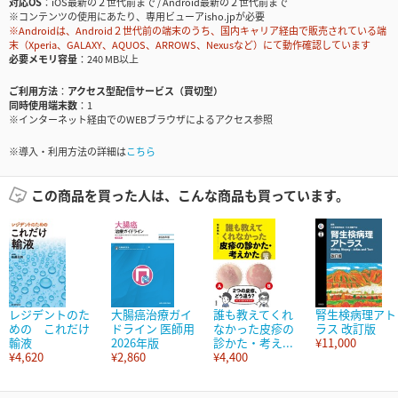
対応OS
iOS最新の２世代前まで / Android最新の２世代前まで
※コンテンツの使用にあたり、専用ビューアisho.jpが必要
※Androidは、Android２世代前の端末のうち、国内キャリア経由で販売されている端
末（Xperia、GALAXY、AQUOS、ARROWS、Nexusなど）にて動作確認しています
必要メモリ容量
240 MB以上
ご利用方法
アクセス型配信サービス（買切型）
同時使用端末数
1
※インターネット経由でのWEBブラウザによるアクセス参照
※導入・利用方法の詳細は
こちら
この商品を買った人は、こんな商品も買っています。
レジデントのた
大腸癌治療ガイ
誰も教えてくれ
腎生検病理アト
めの これだけ
ドライン 医師用
なかった皮疹の
ラス 改訂版
輸液
2026年版
診かた・考え...
¥11,000
¥4,620
¥2,860
¥4,400