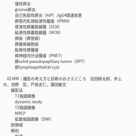
慢性膵炎
groove膵炎
自己免疫性膵炎（AIP）/IgG4関連疾患
膵管内乳頭粘液性腫瘍（IPMN）
漿液性膵嚢胞腺腫（SCN）
粘液性膵嚢胞腺腫（MCN）
膵癌（膵管癌）
膵腺房細胞癌
転移性膵腫瘍
膵神経内分泌腫瘍（PNET）
膵solid-pseudopapillary tumor（SPT）
膵lymphoepithelial cyst
02 MRI：撮影の考え方と診断のおさえどころ 吉田耕太郎，井上
大，池野 宏，戸島史仁，蒲田敏文
撮影法
T1強調画像
dynamic study
T2強調画像
MRCP
拡散強調画像（DWI）
胆領域
解剖