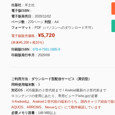
出版社
羊土社
電子版ISBN
電子版発売日
2020/11/02
ページ数
270ページ
判型
A4
フォーマット
PDF（パソコンへのダウンロード不可）
¥5,720
電子版販売価格：
(本体¥5,200＋税10％)
印刷版ISBN
978-4-7581-1885-9
印刷版発行年月
2020/09
ご利用方法
ダウンロード型配信サービス（買切型）
同時使用端末数
3
対応OS
iOS最新の２世代前まで / Android最新の２世代前まで
※コンテンツの使用にあたり、専用ビューアisho.jpが必要
※Androidは、Android２世代前の端末のうち、国内キャリア経由で販
AQUOS、ARROWS、Nexusなど）にて動作確認しています
必要メモリ容量
148 MB以上