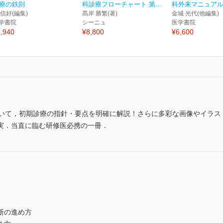
療の鉄則
科診療フローチャート 第...
科外来マニュアル
 信好(編集)
髙岸 勝繁(著)
金城 光代(他編集)
学書院
シーニュ
医学書院
,940
¥8,800
¥6,600
ついて，初期診療の指針・要点を明確に解説！さらに多彩な画像やイラス
実．当直に臨む研修医必携の一冊．
断の進め方