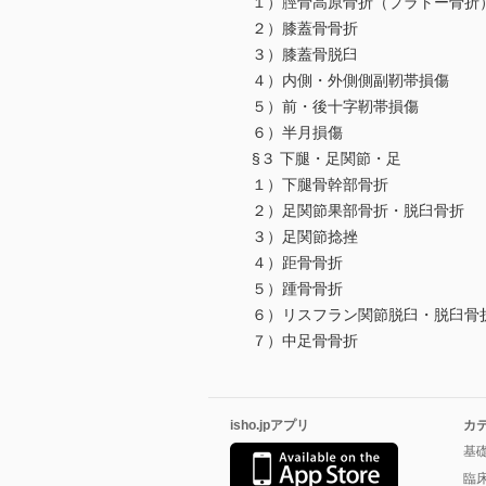
１）脛骨高原骨折（プラトー骨折
２）膝蓋骨骨折
３）膝蓋骨脱臼
４）内側・外側側副靭帯損傷
５）前・後十字靭帯損傷
６）半月損傷
§３ 下腿・足関節・足
１）下腿骨幹部骨折
２）足関節果部骨折・脱臼骨折
３）足関節捻挫
４）距骨骨折
５）踵骨骨折
６）リスフラン関節脱臼・脱臼骨
７）中足骨骨折
isho.jpアプリ
カ
基
臨