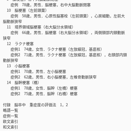
症例 78歳，男性．脳梗塞，右中大脳動脈閉塞
10 脳梗塞（左前頭葉）
症例 58歳，男性．心原性脳塞栓（左前頭葉），心房細動，左前大
脳動脈狭窄
11 境界領域脳梗塞（右大脳分水領域）
症例 66歳，男性．脳梗塞（右大脳分水領域），両側頸部内頸動脈
狭窄
12 ラクナ梗塞
症例1 74歳，女性．ラクナ梗塞（左放線冠，基底核）
症例2 71歳，男性．ラクナ梗塞（左放線冠，基底核），右頸部内頸
動脈狭窄
13 小脳梗塞
症例1 70歳，男性．左小脳梗塞
症例2 62歳，男性．右小脳梗塞，左椎骨動脈狭窄
14 脳幹梗塞（橋）
症例1 78歳，女性．脳幹（左橋）梗塞
症例2 75歳，男性．脳幹（右橋）梗塞
付録 脳卒中 重症度の評価法 1，2
略語一覧
症例一覧
欧文索引
和文索引