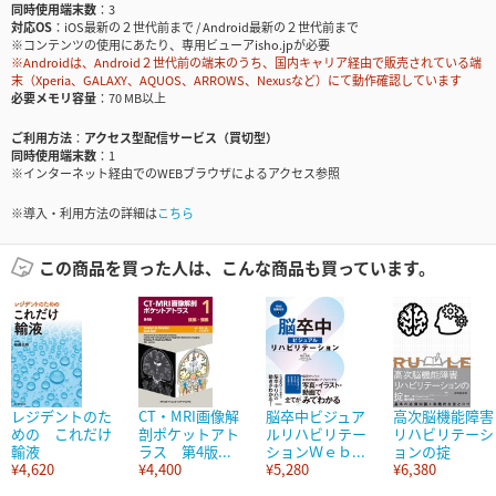
同時使用端末数
3
対応OS
iOS最新の２世代前まで / Android最新の２世代前まで
※コンテンツの使用にあたり、専用ビューアisho.jpが必要
※Androidは、Android２世代前の端末のうち、国内キャリア経由で販売されている端
末（Xperia、GALAXY、AQUOS、ARROWS、Nexusなど）にて動作確認しています
必要メモリ容量
70 MB以上
ご利用方法
アクセス型配信サービス（買切型）
同時使用端末数
1
※インターネット経由でのWEBブラウザによるアクセス参照
※導入・利用方法の詳細は
こちら
この商品を買った人は、こんな商品も買っています。
レジデントのた
CT・MRI画像解
脳卒中ビジュア
高次脳機能障害
めの これだけ
剖ポケットアト
ルリハビリテー
リハビリテーシ
輸液
ラス 第4版...
ションＷｅｂ...
ョンの掟
¥4,620
¥4,400
¥5,280
¥6,380