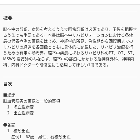
概要
脳卒中の診断、病態を考えるうえで画像診断は必須であり、予後を把握す
るうえでも重要である。本書は脳卒中リハビリテーションにおける各疾
患の代表症例の画像をはじめ、神経学的所見、急性期から回復期までの
リハビリの経過を各画像とともに具体的に記載した、リハビリ治療を行
うための有用な参考書。脳卒中疾患に携わるリハビリ科のPT、OT、ST、
MSWや看護師のみならず、脳卒中の診療にかかわる脳神経外科、神経内
科、内科ドクターや研修医にも活用してほしい1冊である。
目次
■総論
脳血管障害の画像と一般的事項
1 虚血性病変
2 出血性病変
●各論
1 被殻出血
症例1 62歳，男性．右被殻出血