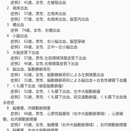
症例2 41歳，女性．左被殻出血
2 視床出血
症例1 57歳，男性．左視床出血
症例2 57歳，女性．右視床出血，脳室内出血
3 橋出血
症例 74歳，女性．右橋出血
4 小脳出血
症例1 62歳，男性．右小脳出血，脳室穿破
症例2 66歳，女性．正中～左小脳出血
5 大脳皮質下出血
症例1 57歳，男性.左前頭頭頂葉皮質下出血
症例2 46歳，女性.右側頭葉皮質下出血
6 脳出血，脳動静脈奇形
症例1 62歳，女性．脳動静脈奇形による左側頭葉出血
症例2 31歳，男性．脳動静脈奇形による脳出血＋右急性硬膜下血腫
7 くも膜下出血（破裂脳動脈瘤）
症例1 52歳，女性．くも膜下出血，左中大脳動脈瘤
症例2 51歳，男性．くも膜下出血，前交通動脈瘤，くも膜下出血後
水痘症
8 脳梗塞，内頸動脈閉塞
症例1 68歳，男性．心原性脳塞栓（右中大脳動脈領域），心房細
動，右内頸動脈閉塞
症例2 65歳，女性．脳梗塞（右中大脳動脈領域），右内頸動脈閉塞
9 脳梗塞，右中大脳動脈閉塞