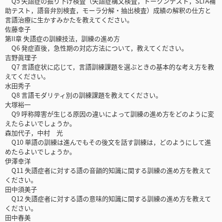
Q5 失語症の掘り下げ検査（失語症構文検査，トークンテスト，SLTA補
助テスト，語音弁別検査，モーラ分解・抽出検査）成績の解釈の仕方と
言語治療に生かすみかたを教えてください。
佐藤幸子
第II章 失語症の訓練技法，訓練の進め方
Q6 発症直後，急性期の対応方法について，教えてください。
吉野眞理子
Q7 言語症状に応じて，言語訓練課題を選ぶときの基本的な考え方を教
えてください。
水田秀子
Q8 言語モダリティ別の訓練課題を教えてください。
大塚裕一
Q9 呼称障害が生じる原因の違いによって訓練の進め方をどのように変
えたらよいでしょうか。
森加代子，中村 光
Q10 単語の訓練は進んでもその後文を話す訓練は，どのようにして進
めたらよいでしょうか。
伊澤幸洋
Q11 失語症者に対する語の音韻的知識に関する訓練の進め方を教えて
ください。
田中須美子
Q12 失語症者に対する語の意味的知識に関する訓練の進め方を教えて
ください。
田中春美