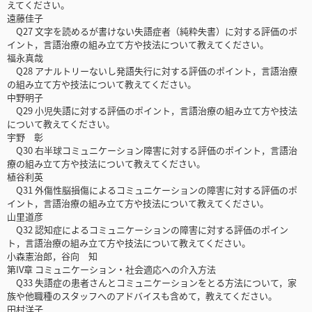
えてください。
遠藤佳子
Q27 文字を読めるが書けない失語症者（純粋失書）に対する評価のポ
イント，言語治療の組み立て方や技法について教えてください。
福永真哉
Q28 アナルトリーないし発語失行に対する評価のポイント，言語治療
の組み立て方や技法について教えてください。
中野明子
Q29 小児失語に対する評価のポイント，言語治療の組み立て方や技法
について教えてください。
宇野 彰
Q30 右半球コミュニケーション障害に対する評価のポイント，言語治
療の組み立て方や技法について教えてください。
植谷利英
Q31 外傷性脳損傷によるコミュニケーションの障害に対する評価のポ
イント，言語治療の組み立て方や技法について教えてください。
山里道彦
Q32 認知症によるコミュニケーションの障害に対する評価のポイン
ト，言語治療の組み立て方や技法について教えてください。
小森憲治郎，谷向 知
第IV章 コミュニケーション・社会適応への介入方法
Q33 失語症の患者さんとコミュニケーションをとる方法について，家
族や他職種のスタッフへのアドバイスも含めて，教えてください。
田村洋子