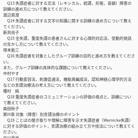
Q13 失語症者に対する文法（レキシカル，統語，形態，音韻）障害の
訓練の進め方について教えてください。
渡辺眞澄
Q14 失語症者に対する文字の知識に関する訓練の進め方について教え
てください。
新貝尚子
Q15 全失語，重度失語の患者さんに対する心理的対応法，受動的発話
の生かし方について教えてください。
塚本能三
Q16 失語症者を対象としたグループ訓練の目的と進め方を教えてくださ
い。
また，グループ訓練の具体的な課題について教えてください。
中村やす
Q17 行動変容法，刺激促通法，機能再編成法，認知神経心理学的方法
などの言語治療法の考え方について教えてください。
種村 純
Q18 重度失語症者のコミュニケーションの評価の視点と，訓練につい
て教えてください。
森田秋子
第III章 対象（障害）別言語治療のポイント
Q19 ことばの聞き取りや理解に障害を示す失語症者（Wernicke失語）
に対する評価のポイント，言語治療の組み立て方や技法について教えてく
ださい。
中川良尚