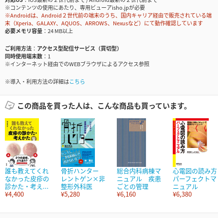
※コンテンツの使用にあたり、専用ビューアisho.jpが必要
※Androidは、Android２世代前の端末のうち、国内キャリア経由で販売されている端
末（Xperia、GALAXY、AQUOS、ARROWS、Nexusなど）にて動作確認しています
必要メモリ容量
24 MB以上
ご利用方法
アクセス型配信サービス（買切型）
同時使用端末数
1
※インターネット経由でのWEBブラウザによるアクセス参照
※導入・利用方法の詳細は
こちら
この商品を買った人は、こんな商品も買っています。
誰も教えてくれ
骨折ハンター
総合内科病棟マ
心電図の読み方
なかった皮疹の
レントゲン×非
ニュアル 疾患
パーフェクトマ
診かた・考え...
整形外科医
ごとの管理
ニュアル
¥4,400
¥5,280
¥6,160
¥6,380