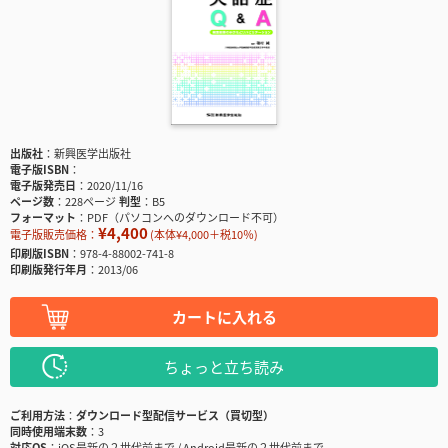
出版社
新興医学出版社
電子版ISBN
電子版発売日
2020/11/16
ページ数
228ページ
判型
B5
フォーマット
PDF（パソコンへのダウンロード不可）
¥4,400
電子版販売価格：
(本体¥4,000＋税10％)
印刷版ISBN
978-4-88002-741-8
印刷版発行年月
2013/06
カートに入れる
ちょっと立ち読み
ご利用方法
ダウンロード型配信サービス（買切型）
同時使用端末数
3
対応OS
iOS最新の２世代前まで / Android最新の２世代前まで