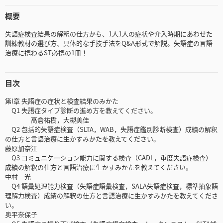
概要
失語症検査結果の解釈の仕方から、1人1人の症状や介入時期にあわせた
訓練教材の選び方、具体的な手技手法をQ&A形式で解説。失語症の言語
治療に携わるST必携の1冊！
目次
第I章 失語症の症状と検査結果のみかた
Q1 失語症タイプ診断の進め方を教えてください。
高倉祐樹，大槻美佳
Q2 包括的失語症検査（SLTA，WAB，失語症鑑別診断検査）成績の解釈
の仕方と言語治療に生かすみかたを教えてください。
藤原加奈江
Q3 コミュニケーション能力に関する検査（CADL，重度失語症検査）
成績の解釈の仕方と言語治療に生かすみかたを教えてください。
中村 光
Q4 語彙処理能力検査（失語症語彙検査，SALA失語症検査，標準抽象語
理解力検査）成績の解釈の仕方と言語治療に生かすみかたを教えてくださ
い。
奥平奈保子