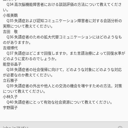
Q34 高次脳機能障害者における談話評価の方法について教えてくださ
い。
小坂美鶴
Q35 失語症および認知コミュニケーション障害者に対する会話分析の
実際について教えてください。
吉田 敬
Q36 失語症者のための拡大代替コミュニケーションにはどのようなも
のがありますか。
吉畑博代
Q37 失語症はどこまで回復しますか，また言語治療によって回復水準が
どのように変わるのでしょうか。
能登谷晶子
Q38 失語症者の社会復帰に向けて，どのような対象にどのような対応
が必要なのか教えてください。
立石雅子
Q39 失語症者の外出や他人との交流の機会を増やすための方法，対策
について教えてください。
小林久子
Q40 失語症者にとって有効な社会資源について教えてください。
宇野園子