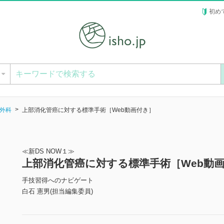
初め
ー
外科
上部消化管癌に対する標準手術［Web動画付き］
≪新DS NOW１≫
上部消化管癌に対する標準手術［Web動
手技習得へのナビゲート
白石 憲男(担当編集委員)