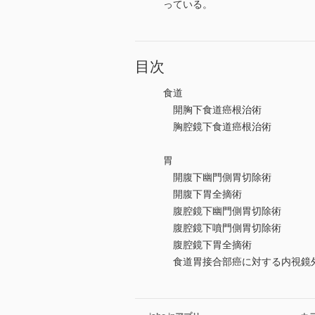
っている。
目次
食道
開胸下食道癌根治術
胸腔鏡下食道癌根治術
胃
開腹下幽門側胃切除術
開腹下胃全摘術
腹腔鏡下幽門側胃切除術
腹腔鏡下噴門側胃切除術
腹腔鏡下胃全摘術
食道胃接合部癌に対する内視鏡