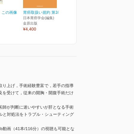
、この画像
胃癌取扱い規約 第16版
日本胃癌学会(編集)
金原出版
¥4,400
取り上げ，手術経験豊富で，若手の指導
及を受けて，従来の開胸・開腹手術だけ
医師が判断に迷いやすいが肝となる手術
ルと対処法をトラブル・シューティング
画（41本/116分）の視聴も可能とな