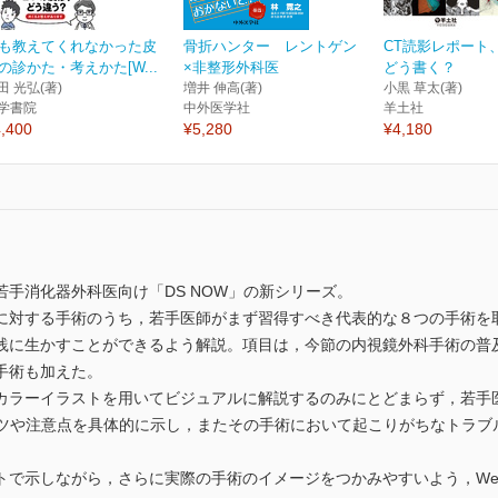
も教えてくれなかった皮
骨折ハンター レントゲン
CT読影レポート
の診かた・考えかた[W...
×非整形外科医
どう書く？
田 光弘(著)
増井 伸高(著)
小黒 草太(著)
学書院
中外医学社
羊土社
,400
¥5,280
¥4,180
手消化器外科医向け「DS NOW」の新シリーズ。
に対する手術のうち，若手医師がまず習得すべき代表的な８つの手術を
践に生かすことができるよう解説。項目は，今節の内視鏡外科手術の普
手術も加えた。
カラーイラストを用いてビジュアルに解説するのみにとどまらず，若手
コツや注意点を具体的に示し，またその手術において起こりがちなトラブ
で示しながら，さらに実際の手術のイメージをつかみやすいよう，Web動