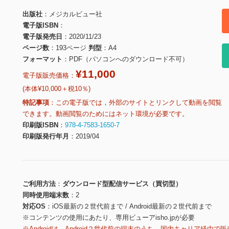
出版社
メジカルビュー社
電子版ISBN
電子版発売日
2020/11/23
ページ数
193ページ
判型
A4
フォーマット
PDF（パソコンへのダウンロード不可）
¥11,000
電子版販売価格：
(本体¥10,000＋税10％)
特記事項
この電子版では，外部のサイトとリンクして動画を閲覧
できます。動画閲覧のためにはネット環境が必要です。
印刷版ISBN
978-4-7583-1650-7
印刷版発行年月
2019/04
ご利用方法
ダウンロード型配信サービス（買切型）
同時使用端末数
2
対応OS
iOS最新の２世代前まで / Android最新の２世代前まで
※コンテンツの使用にあたり、専用ビューアisho.jpが必要
※Androidは、Android２世代前の端末のうち、国内キャリア経由で販