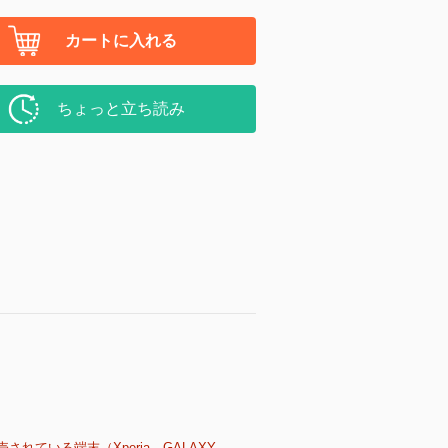
カートに入れる
ちょっと立ち読み
売されている端末（Xperia、GALAXY、