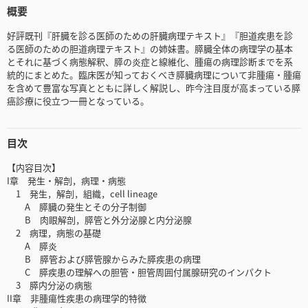
概要
好評既刊『肝臓を診る医師のための肝臓病理テキスト』『胆道疾患を診
る医師のための胆道病理テキスト』の姉妹書。膵臓全体の病理学の基本
とそれに基づく病態解釈、膵の炎症と線維化、腫瘍の病理診断までを系
統的にまとめた。臨床医が知っておくべき膵臓病理について非腫瘍・腫瘍
を含めて豊富な写真とともに詳しく解説し、昨今注目度が高まっている膵
癌診療に役立つ一冊となっている。
目次
【内容目次】
I章 発生・解剖，病理・病態
1 発生，解剖，組織，cell lineage
A 膵臓の発生とその分子制御
B 肉眼解剖，膵管と外分泌腺と内分泌腺
2 病理，病態の基礎
A 膵炎
B 膵管および膵管腺からみた膵疾患の病理
C 膵疾患の理解への胆管・胆管周囲付属腺研究のインパクト
3 膵内分泌の病態
II章 非腫瘍性疾患の病理学的特徴