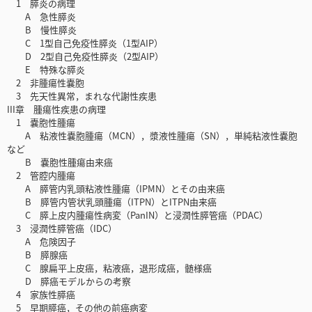
1 膵炎の病理
A 急性膵炎
B 慢性膵炎
C 1型自己免疫性膵炎（1型AIP）
D 2型自己免疫性膵炎（2型AIP）
E 特殊な膵炎
2 非腫瘍性嚢胞
3 先天性異常，まれな代謝性疾患
III章 腫瘍性疾患の病理
1 嚢胞性腫瘍
A 粘液性嚢胞腫瘍（MCN），漿液性腫瘍（SN），単純粘液性嚢胞
など
B 嚢胞性腫瘍由来癌
2 管腔内腫瘍
A 膵管内乳頭粘液性腫瘍（IPMN）とその由来癌
B 膵管内管状乳頭腫瘍（ITPN）とITPN由来癌
C 膵上皮内腫瘍性病変（PanIN）と浸潤性膵管癌（PDAC）
3 浸潤性膵管癌（IDC）
A 危険因子
B 膵腺癌
C 腺扁平上皮癌，粘液癌，退形成癌，髄様癌
D 膵癌モデルからの考察
4 家族性膵癌
5 早期膵癌，その他の前癌病変