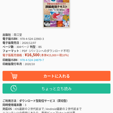
出版社
南江堂
電子版ISBN
978-4-524-22983-3
電子版発売日
2020/12/07
ページ数
304ページ
判型
B5
フォーマット
PDF（パソコンへのダウンロード不可）
¥16,500
電子版販売価格：
(本体¥15,000＋税10％)
印刷版ISBN
978-4-524-24879-7
印刷版発行年月
2020/10
カートに入れる
ちょっと立ち読み
ご利用方法
ダウンロード型配信サービス（買切型）
同時使用端末数
3
対応OS
iOS最新の２世代前まで / Android最新の２世代前まで
※コンテンツの使用にあたり、専用ビューアisho.jpが必要