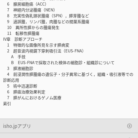
6 腺房細胞癌（ACC）
7 神経内分泌腫瘍（NEN）
8 充実性偽乳頭状腫瘍（SPN），膵芽腫など
9 過誤腫，リンパ腫，肉腫などの間葉系腫瘍
10 異所性膵からの腫瘍発生
11 転移性膵腫瘍
IV章 診断アプローチ
1 特徴的な画像所見を示す膵病変
2 超音波内視鏡下穿刺吸引法（EUS-FNA）
A 手技
B EUS-FNAで採取された検体の細胞診・組織診について
3 膵液細胞診
4 前浸潤性膵腫瘍の遺伝子・分子異常に基づく，組織・吸引液等での
診断応用
5 術中迅速診断
6 膵癌治療効果判定
7 膵がんにおけるゲノム医療
索引
isho.jpアプリ