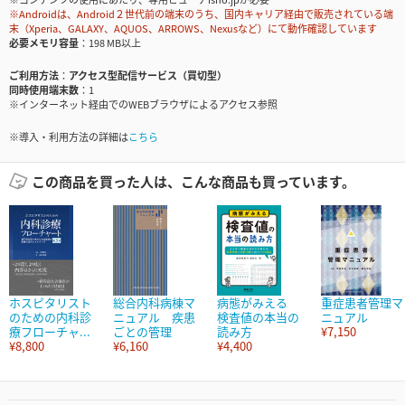
※Androidは、Android２世代前の端末のうち、国内キャリア経由で販売されている端
末（Xperia、GALAXY、AQUOS、ARROWS、Nexusなど）にて動作確認しています
必要メモリ容量
198 MB以上
ご利用方法
アクセス型配信サービス（買切型）
同時使用端末数
1
※インターネット経由でのWEBブラウザによるアクセス参照
※導入・利用方法の詳細は
こちら
この商品を買った人は、こんな商品も買っています。
ホスピタリスト
総合内科病棟マ
病態がみえる
重症患者管理マ
のための内科診
ニュアル 疾患
検査値の本当の
ニュアル
療フローチャ...
ごとの管理
読み方
¥7,150
¥8,800
¥6,160
¥4,400