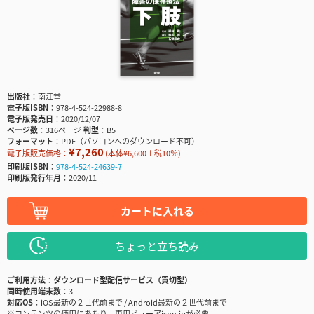
出版社
南江堂
電子版ISBN
978-4-524-22988-8
電子版発売日
2020/12/07
ページ数
316ページ
判型
B5
フォーマット
PDF（パソコンへのダウンロード不可）
¥7,260
電子版販売価格：
(本体¥6,600＋税10％)
印刷版ISBN
978-4-524-24639-7
印刷版発行年月
2020/11
カートに入れる
ちょっと立ち読み
ご利用方法
ダウンロード型配信サービス（買切型）
同時使用端末数
3
対応OS
iOS最新の２世代前まで / Android最新の２世代前まで
※コンテンツの使用にあたり、専用ビューアisho.jpが必要