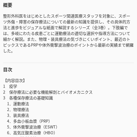
概要
整形外科医をはじめとしたスポーツ関連医療スタッフを対象に、スポー
ツ外傷・障害の保存療法についての最新の知識を提供し、その具体的方
法と進歩をビジュアルな紙面で解説するシリーズ（全3巻）。下肢編で
は、多岐にわたる疾患ごとに運動療法の適切な選択や指導方法について
細かく解説。また、物理・装具療法の気づきにくいポイント、最近のト
ピックスであるPRPや体外衝撃波治療のポイントから最新の実績まで網羅
した。
目次
【内容目次】
1 疫学
2 保存療法に必要な機能解剖とバイオメカニクス
3 各種保存療法の基礎知識
1．運動療法
2．物理療法
3．装具療法
4．多血小板血漿（PRP）
5．体外衝撃波治療（ESWT）
6．高気圧酸素治療（HBO）