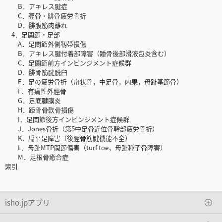
B．アキレス腱症
C．脛骨・腓骨疲労骨折
D．腓腹筋肉離れ
4．足関節・足部
A．足関節外側靱帯損傷
B．アキレス腱付着部障害（踵骨後部滑液包炎含む）
C．足関節前方インピンジメント症候群
D．腓骨筋腱脱臼
E．足の疲労骨折（舟状骨，中足骨，内果，母趾基節骨）
F．有痛性外脛骨
G．足底腱膜炎
H．距骨骨軟骨損傷
I．足関節後方インピンジメント症候群
J．Jones骨折（第5中足骨近位骨幹部疲労骨折）
K．扁平足障害（後脛骨筋腱機能不全）
L．母趾MTP関節傷害（turf toe，母趾種子骨障害）
M．足根骨癒合症
索引
isho.jpアプリ