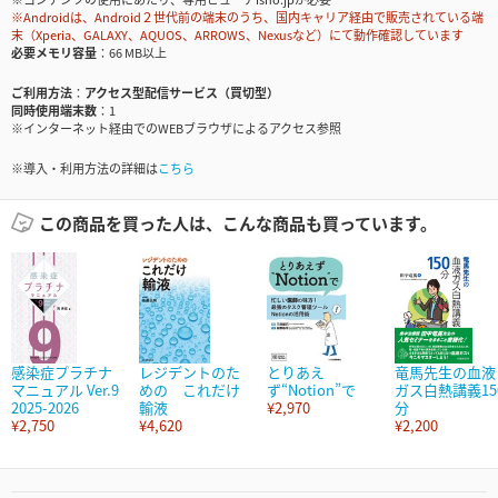
※Androidは、Android２世代前の端末のうち、国内キャリア経由で販売されている端
末（Xperia、GALAXY、AQUOS、ARROWS、Nexusなど）にて動作確認しています
必要メモリ容量
66 MB以上
ご利用方法
アクセス型配信サービス（買切型）
同時使用端末数
1
※インターネット経由でのWEBブラウザによるアクセス参照
※導入・利用方法の詳細は
こちら
この商品を買った人は、こんな商品も買っています。
感染症プラチナ
レジデントのた
とりあえ
竜馬先生の血液
マニュアル Ver.9
めの これだけ
ず“Notion”で
ガス白熱講義15
2025-2026
輸液
¥2,970
分
¥2,750
¥4,620
¥2,200