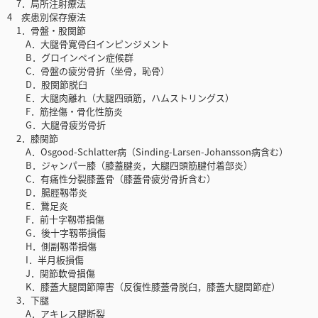
7．局所注射療法
4 疾患別保存療法
1．骨盤・股関節
A．大腿骨寛骨臼インピンジメント
B．グロインペイン症候群
C．骨盤の疲労骨折（坐骨，恥骨）
D．股関節脱臼
E．大腿肉離れ（大腿四頭筋，ハムストリングス）
F．筋挫傷・骨化性筋炎
G．大腿骨疲労骨折
2．膝関節
A．Osgood-Schlatter病（Sinding-Larsen-Johansson病含む）
B．ジャンパー膝（膝蓋腱炎，大腿四頭筋腱付着部炎）
C．有痛性分裂膝蓋骨（膝蓋骨疲労骨折含む）
D．腸脛靱帯炎
E．鵞足炎
F．前十字靱帯損傷
G．後十字靱帯損傷
H．側副靱帯損傷
I．半月板損傷
J．関節軟骨損傷
K．膝蓋大腿関節障害（反復性膝蓋骨脱臼，膝蓋大腿関節症）
3．下腿
A．アキレス腱断裂