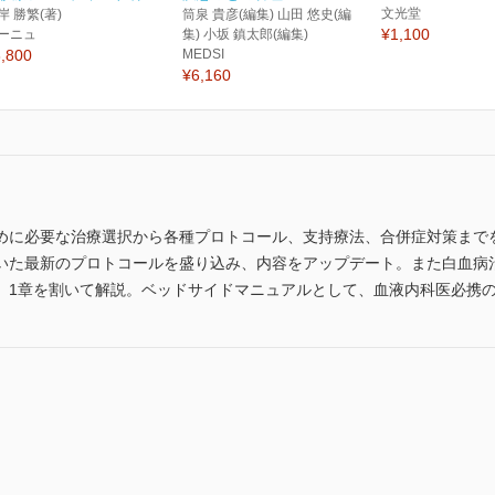
文光堂
岸 勝繁(著)
筒泉 貴彦(編集) 山田 悠史(編
¥1,100
ーニュ
集) 小坂 鎮太郎(編集)
,800
MEDSI
¥6,160
めに必要な治療選択から各種プロトコール、支持療法、合併症対策まで
いた最新のプロトコールを盛り込み、内容をアップデート。また白血病
、1章を割いて解説。ベッドサイドマニュアルとして、血液内科医必携