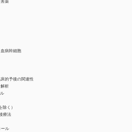
害薬
血病幹細胞
的予後の関連性
解析
ール
を除く）
後療法
コール