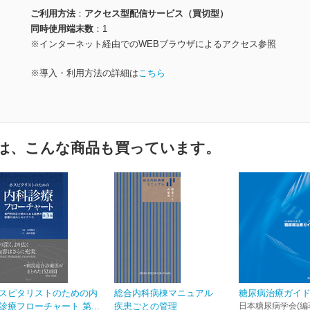
ご利用方法
アクセス型配信サービス（買切型）
同時使用端末数
1
※インターネット経由でのWEBブラウザによるアクセス参照
※導入・利用方法の詳細は
こちら
は、こんな商品も買っています。
スピタリストのための内
総合内科病棟マニュアル
糖尿病治療ガイド2
診療フローチャート 第...
疾患ごとの管理
日本糖尿病学会(編