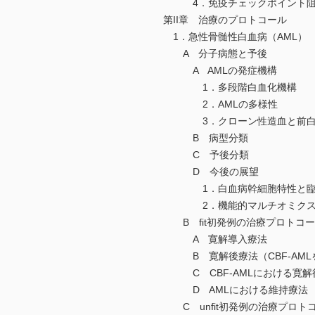
4．免疫チェックポイント阻
第II章 治療のプロトコール
1．急性骨髄性白血病（AML）
A 分子病態と予後
A AMLの発症機構
1．多段階白血化機構
2．AMLの多様性
3．クローン性造血と前白
B 病型分類
C 予後分類
D 今後の展望
1．白血病幹細胞特性と臨床
2．機能的マルチオミクス
B fit初発例の治療プロトコ
A 寛解導入療法
B 寛解後療法（CBF-AML
C CBF-AMLにおける寛解
D AMLにおける維持療法
C unfit初発例の治療プロト