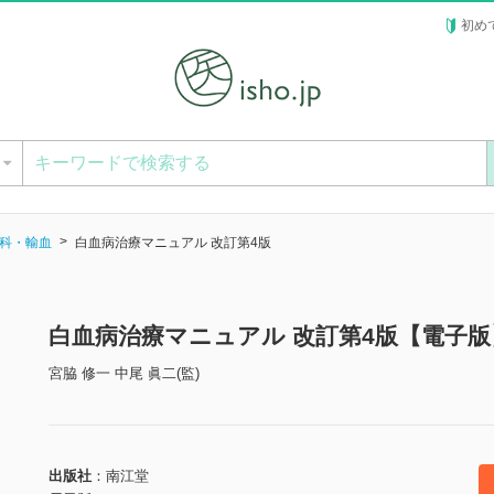
初め
ー
科・輸血
白血病治療マニュアル 改訂第4版
白血病治療マニュアル 改訂第4版【電子版
宮脇 修一 中尾 眞二(監)
出版社
南江堂