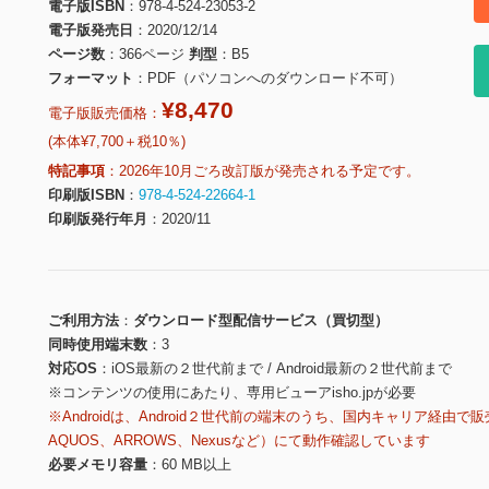
電子版ISBN
978-4-524-23053-2
電子版発売日
2020/12/14
ページ数
366ページ
判型
B5
フォーマット
PDF（パソコンへのダウンロード不可）
¥8,470
電子版販売価格：
(本体¥7,700＋税10％)
特記事項
2026年10月ごろ改訂版が発売される予定です。
印刷版ISBN
978-4-524-22664-1
印刷版発行年月
2020/11
ご利用方法
ダウンロード型配信サービス（買切型）
同時使用端末数
3
対応OS
iOS最新の２世代前まで / Android最新の２世代前まで
※コンテンツの使用にあたり、専用ビューアisho.jpが必要
※Androidは、Android２世代前の端末のうち、国内キャリア経由で販
AQUOS、ARROWS、Nexusなど）にて動作確認しています
必要メモリ容量
60 MB以上