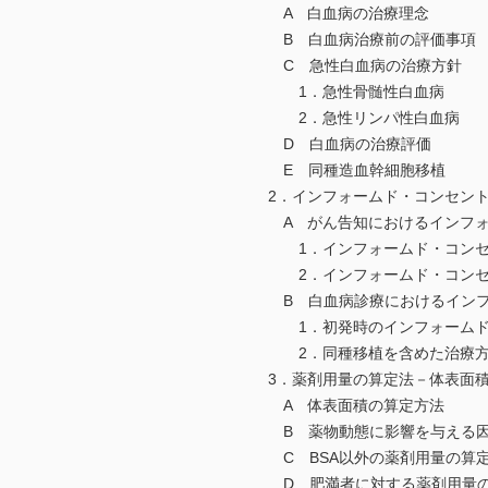
A 白血病の治療理念
B 白血病治療前の評価事項
C 急性白血病の治療方針
1．急性骨髄性白血病
2．急性リンパ性白血病
D 白血病の治療評価
E 同種造血幹細胞移植
2．インフォームド・コンセン
A がん告知におけるインフォ
1．インフォームド・コンセ
2．インフォームド・コンセン
B 白血病診療におけるインフ
1．初発時のインフォームド
2．同種移植を含めた治療方
3．薬剤用量の算定法－体表面積
A 体表面積の算定方法
B 薬物動態に影響を与える
C BSA以外の薬剤用量の算
D 肥満者に対する薬剤用量