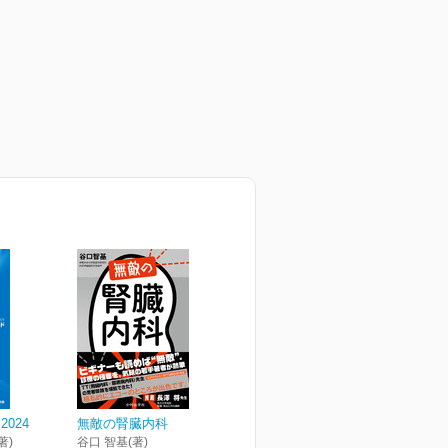
024
無敵の腎臓内科
著)
谷口 智基(著)