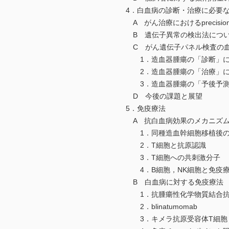
4．白血病の診断・治療に必要な遺伝子検
A がん治療におけるprecision m
B 遺伝子異常の検出法につ
C がん遺伝子パネル検査の血
1．造血器腫瘍の「診断」にお
2．造血器腫瘍の「治療」にお
3．造血器腫瘍の「予後予測」
D 今後の課題と展望
5．免疫療法
A 抗白血病効果のメカニズ
1．同種造血幹細胞移植後の
2．T細胞と抗原認識
3．T細胞への共刺激分子
4．B細胞，NK細胞と免疫
B 白血病に対する免疫療法
1．抗腫瘍性化学物質結合抗
2．blinatumomab
3．キメラ抗原受容体T細胞（C