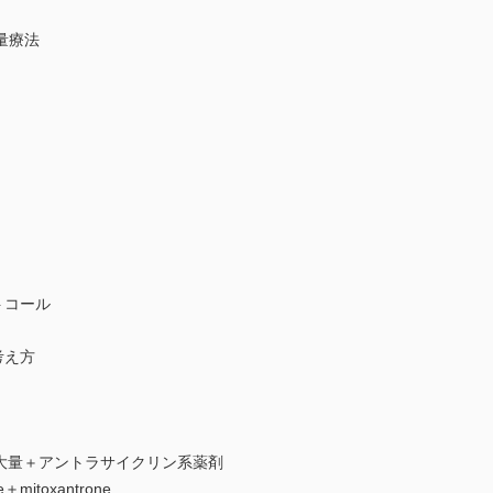
少量療法
コール
考え方
C）大量＋アントラサイクリン系薬剤
mitoxantrone