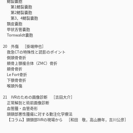
鰓裂嚢胞
第1鰓裂嚢胞
第2鰓裂嚢胞
第3，4鰓裂嚢胞
類皮嚢胞
甲状舌管嚢胞
Tornwaldt嚢胞
20 外傷 ［掛端伸也］
救急CTの特殊性と読影のポイント
側頭骨骨折
頬骨上顎複合体（ZMC）骨折
頬骨骨折
Le Fort骨折
下顎骨骨折
喉頭外傷
21 IVRのための画像診断 ［吉田大介］
正常解剖と術前画像診断
血管腫・血管奇形
頭頸部悪性腫瘍に対する動注化学療法
【コラム】頭頸部IVRの現場から ［和田 敬，高山勝年，吉川公彦］