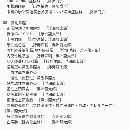
Tolosa‒Hunt症候群 ［齋藤尚子］
甲状腺眼症 ［山本裕也，齋藤尚子］
眼窩のIgG4関連疾患多臓器リンパ増殖症候群 ［齋藤尚子］
08 鼻副鼻腔
正常解剖と画像解剖 ［浮洲龍太郎］
撮像のポイント ［浮洲龍太郎］
上顎洞癌 ［狩野洋輔，浮洲龍太郎］
悪性黒色腫 ［狩野洋輔，浮洲龍太郎］
嗅神経芽細胞腫/嗅神経芽腫 ［狩野洋輔，浮洲龍太郎］
内反性乳頭腫 ［狩野洋輔，浮洲龍太郎］
NK/T細胞リンパ腫 ［狩野洋輔，浮洲龍太郎］
通常型の鼻副鼻腔炎 ［浮洲龍太郎］
急性鼻副鼻腔炎
慢性（化膿性）鼻副鼻腔炎
好酸球性副鼻腔炎 ［浮洲龍太郎］
歯性上顎洞炎 ［浮洲龍太郎］
粘液嚢胞・粘液瘤 ［浮洲龍太郎］
術後性上顎嚢胞 ［浮洲龍太郎］
副鼻腔真菌症（急性浸潤性・慢性浸潤性・菌球・アレルギー性）
［浮洲龍太郎］
多発血管炎性肉芽腫症 ［浮洲龍太郎］
血瘤腫（器質化血腫） ［浮洲龍太郎］