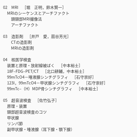
02 MRI ［堀 正明，鈴木賢一］
MRIのシーケンスとアーチファクト
頭頸部MRI撮像法
アーチファクト
03 造影剤 ［井戸 愛，扇谷芳光］
CTの造影剤
MRIの造影剤
04 核医学検査
装置と原理・放射線被ばく ［中本裕士］
18F‒FDG‒PET/CT ［北口耕輔，中本裕士］
99mTcO4－唾液腺シンチグラフィ ［石守崇好］
123I，99mTcO4－甲状腺シンチグラフィ ［石守崇好］
99mTc‒（H）MDP骨シンチグラフィ ［中本裕士］
05 超音波検査 ［佐竹弘子］
原理・装置
頸部超音波検査のコツ
甲状腺
リンパ節
副甲状腺・唾液腺（耳下腺・顎下腺）