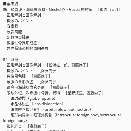
■疾患編
06 頭蓋底・海綿静脈洞・Meckel腔・Gasser神経節 ［勇内山大介］
正常解剖と画像解剖
撮像のポイント
脊索腫
軟骨肉腫
転移性骨腫瘍
線維性骨異形成症
悪性腫瘍の神経周囲進展
07 眼窩
正常解剖と画像解剖 ［松浦紘一郎，齋藤尚子］
撮像のポイント ［齋藤尚子］
悪性黒色腫 ［齋藤尚子］
涙腺の多形腺腫 ［齋藤尚子］
眼窩内海綿状血管奇形 ［齋藤尚子］
眼球外傷，吹き抜け骨折，異物 ［星野江里，齋藤尚子］
眼球破裂（globe rupture）
水晶体脱臼（lens dislocation）
眼窩吹き抜け骨折（orbital blow‒out fracture）
眼球内異物・眼球外異物（intraocular foreign body/extraocular
foreign body）
視神経炎 ［齋藤尚子］