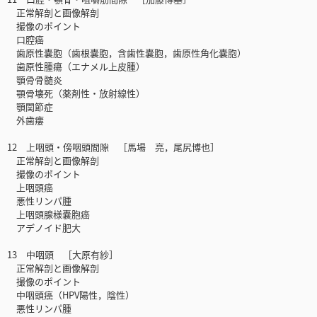
正常解剖と画像解剖
撮像のポイント
口腔癌
歯原性嚢胞（歯根嚢胞，含歯性嚢胞，歯原性角化嚢胞）
歯原性腫瘍（エナメル上皮腫）
顎骨骨髄炎
顎骨壊死（薬剤性・放射線性）
顎関節症
外歯瘻
12 上咽頭・傍咽頭間隙 ［馬場 亮，尾尻博也］
正常解剖と画像解剖
撮像のポイント
上咽頭癌
悪性リンパ腫
上咽頭腺様嚢胞癌
アデノイド肥大
13 中咽頭 ［大原有紗］
正常解剖と画像解剖
撮像のポイント
中咽頭癌（HPV陽性，陰性）
悪性リンパ腫