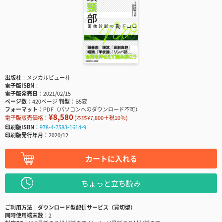
出版社
メジカルビュー社
電子版ISBN
電子版発売日
2021/02/15
ページ数
420ページ
判型
B5変
フォーマット
PDF（パソコンへのダウンロード不可）
¥8,580
電子版販売価格：
(本体¥7,800＋税10％)
印刷版ISBN
978-4-7583-1614-9
印刷版発行年月
2020/12
カートに入れる
ちょっと立ち読み
ご利用方法
ダウンロード型配信サービス（買切型）
同時使用端末数
2