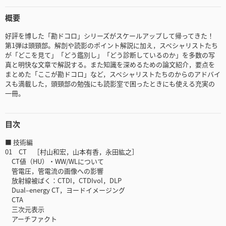
概要
好評を博した「勘ドコロ」シリーズがスケールアップして帰ってきた！
第1弾は頭頸部。解剖や読影のポイント解説に加え，スペシャリストたち
が「どこを見て」「どう鑑別し」「どう診断しているのか」を多数の写
真と明快な文章で解説する。また知識を深めるための論文紹介，要点を
まとめた「ここが勘ドコロ」など，スペシャリストたちのからのアドバイ
スも満載した，頭頸部の勉強にも読影室で困ったときにも使える充実の
一冊。
目次
■ 技術編
01 CT ［村山和宏，山本有香，永田紘之］
CT値（HU）・WW/WLについて
管電圧，管電流の画像への影響
放射線被ばく：CTDI，CTDIvol，DLP
Dual‒energy CT，ヨードイメージング
CTA
三次元表示
アーチファクト