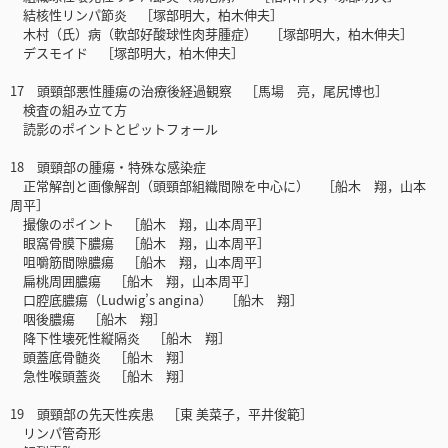
結核性リンパ節炎 ［塚部明大，柏木伸夫］
木村（氏）病（軟部好酸球性肉芽腫症） ［塚部明大，柏木伸夫］
デスモイド ［塚部明大，柏木伸夫］
17 頭頸部悪性腫瘍の治療後経過観察 ［馬場 亮，尾尻博也］
検査の組み立て方
読影のポイントとピットフォール
18 頭頸部の腫瘍・特殊な感染症
正常解剖と画像解剖（頭頸部組織間隙を中心に） ［船木 翔，山本
周平］
撮像のポイント ［船木 翔，山本周平］
眼窩骨膜下膿瘍 ［船木 翔，山本周平］
咀嚼筋間隙膿瘍 ［船木 翔，山本周平］
扁桃周囲膿瘍 ［船木 翔，山本周平］
口腔底膿瘍（Ludwig’s angina） ［船木 翔］
咽後膿瘍 ［船木 翔］
降下性壊死性縦隔炎 ［船木 翔］
頭蓋底骨髄炎 ［船木 翔］
急性喉頭蓋炎 ［船木 翔］
19 頭頸部の先天性疾患 ［東 美菜子，平井俊範］
リンパ管奇形