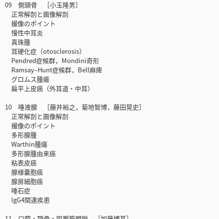
09 側頭骨 ［小玉隆男］
正常解剖と画像解剖
撮像のポイント
慢性中耳炎
真珠腫
耳硬化症（otosclerosis）
Pendred症候群，Mondini奇形
Ramsay‒Hunt症候群，Bell麻痺
グロムス腫瘍
扁平上皮癌（外耳道・中耳）
10 唾液腺 ［藤井裕之，菊地智博，藤田晃史］
正常解剖と画像解剖
撮像のポイント
多形腺腫
Warthin腫瘍
多形腺腫由来癌
粘表皮癌
腺様嚢胞癌
腺房細胞癌
唾石症
IgG4関連疾患
11 口腔・顎骨・咀嚼筋間隙 ［加藤博基］