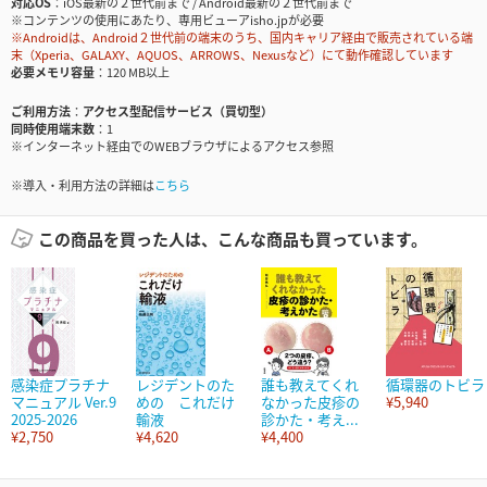
対応OS
iOS最新の２世代前まで / Android最新の２世代前まで
※コンテンツの使用にあたり、専用ビューアisho.jpが必要
※Androidは、Android２世代前の端末のうち、国内キャリア経由で販売されている端
末（Xperia、GALAXY、AQUOS、ARROWS、Nexusなど）にて動作確認しています
必要メモリ容量
120 MB以上
ご利用方法
アクセス型配信サービス（買切型）
同時使用端末数
1
※インターネット経由でのWEBブラウザによるアクセス参照
※導入・利用方法の詳細は
こちら
この商品を買った人は、こんな商品も買っています。
感染症プラチナ
レジデントのた
誰も教えてくれ
循環器のトビラ
マニュアル Ver.9
めの これだけ
なかった皮疹の
¥5,940
2025-2026
輸液
診かた・考え...
¥2,750
¥4,620
¥4,400