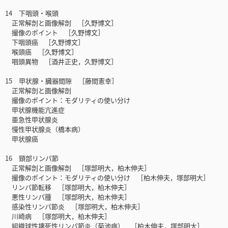
14 下咽頭・喉頭
正常解剖と画像解剖 ［久野博文］
撮像のポイント ［久野博文］
下咽頭癌 ［久野博文］
喉頭癌 ［久野博文］
咽頭異物 ［酒井正史，久野博文］
15 甲状腺・臓器間隙 ［藤間憲幸］
正常解剖と画像解剖
撮像のポイント：モダリティの使い分け
甲状腺機能亢進症
亜急性甲状腺炎
慢性甲状腺炎（橋本病）
甲状腺癌
16 頸部リンパ節
正常解剖と画像解剖 ［塚部明大，柏木伸夫］
撮像のポイント：モダリティの使い分け ［柏木伸夫，塚部明大］
リンパ節転移 ［塚部明大，柏木伸夫］
悪性リンパ腫 ［塚部明大，柏木伸夫］
感染性リンパ節炎 ［塚部明大，柏木伸夫］
川崎病 ［塚部明大，柏木伸夫］
組織球性壊死性リンパ節炎（菊池病） ［柏木伸夫，塚部明大］