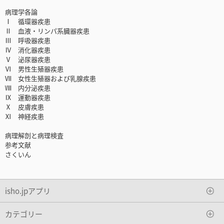
病理学各論
Ⅰ 循環器疾患
Ⅱ 血液・リンパ系臓器疾患
Ⅲ 呼吸器疾患
Ⅳ 消化器疾患
Ⅴ 泌尿器疾患
Ⅵ 男性生殖器疾患
Ⅶ 女性生殖器および乳腺疾患
Ⅷ 内分泌疾患
Ⅸ 運動器疾患
Ⅹ 皮膚疾患
Ⅺ 神経疾患
病理解剖と病理検査
参考文献
さくいん
isho.jpアプリ
カテゴリー