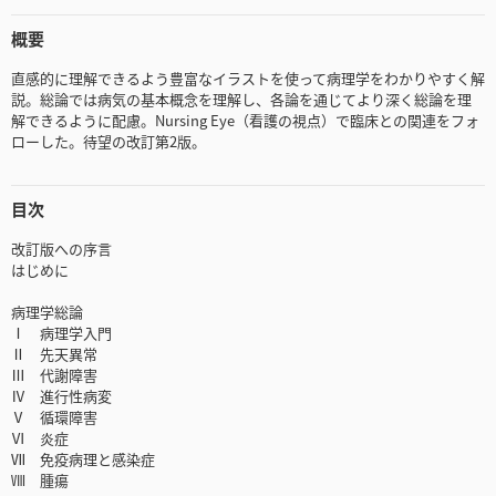
概要
直感的に理解できるよう豊富なイラストを使って病理学をわかりやすく解
説。総論では病気の基本概念を理解し、各論を通じてより深く総論を理
解できるように配慮。Nursing Eye（看護の視点）で臨床との関連をフォ
ローした。待望の改訂第2版。
目次
改訂版への序言
はじめに
病理学総論
Ⅰ 病理学入門
Ⅱ 先天異常
Ⅲ 代謝障害
Ⅳ 進行性病変
Ⅴ 循環障害
Ⅵ 炎症
Ⅶ 免疫病理と感染症
Ⅷ 腫瘍