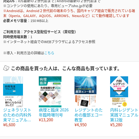
対応OS
iOS最新の２世代前まで / Android最新の２世代前まで
※コンテンツの使用にあたり、専用ビューアisho.jpが必要
※Androidは、Android２世代前の端末のうち、国内キャリア経由で販売されている端
末（Xperia、GALAXY、AQUOS、ARROWS、Nexusなど）にて動作確認しています
必要メモリ容量
150 MB以上
ご利用方法
アクセス型配信サービス（買切型）
同時使用端末数
1
※インターネット経由でのWEBブラウザによるアクセス参照
※導入・利用方法の詳細は
こちら
この商品を買った人は、こんな商品も買っています。
ジェネラリスト
病理と臨床 2026
レジデントのた
内科レジデント
のための内科外
年臨時増刊号
めの腹部エコー
実践マニュアル
来マニュアル...
¥13,200
教室
第12版
¥6,600
¥4,950
¥5,280