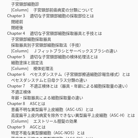
子宮頸部細胞診
[Column] 子宮頸部前癌病変の分類について
Chapter 3 適切な子宮頸部細胞の採取部位とは
閉経前
閉経後
Chapter 4 適切な子宮頸部細胞採取器具と手技とは
子宮頸部細胞採取器具
採取器具別子宮頸部細胞採取法（手技）
[Column] Ｊフィットブラシとサーベックスブラシの違い
Chapter 5 適切な子宮頸部細胞の検体処理法とは
細胞塗抹と固定法
[Column] 検体処理法
Chapter 6 ベセスダシステム（子宮頸部擦過細胞診報告様式）とは
ベセスダシステムと日母クラス分類の違い
Chapter 7 不適正検体とは（器具・年齢による細胞採取量の違い）
不適正検体
年齢・採取器具による細胞採取量の違い
Chapter 8 ASCとは
意義不明な異型扁平上皮細胞（ASC-US）とは
高度扁平上皮内病変を除外できない異型扁平上皮細胞（ASC-H）とは
[Column] エストリール腟錠の効果
Chapter 9 AGCとは
特定不能な異型腺細胞（AGC-NOS）とは