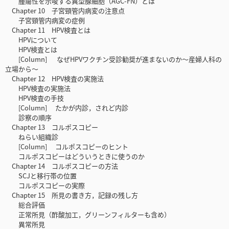
腫瘍性を示唆する異型腺細胞（AGC-FN）とは
Chapter 10 子宮頸管内病変の注意点
子宮頸管内病変の症例
Chapter 11 HPV検査とは
HPVについて
HPV検査とは
[Column] なぜHPVワクチン受診勧奨が進まないのか～産婦人科の
立場から～
Chapter 12 HPV検査の実施法
HPV検査の実施法
HPV検査の手技
[Column] たかが内診，されど内診
診察の順序
Chapter 13 コルポスコピー
ねらい組織診
[Column] コルポスコピーのヒント
コルポスコピーはどういうときに使うのか
Chapter 14 コルポスコピーの方法
SCJと移行帯の位置
コルポスコピーの実際
Chapter 15 所見の書き方，記録の残し方
総合評価
正常所見（酢酸加工，グリーンフィルターも含め）
異常所見