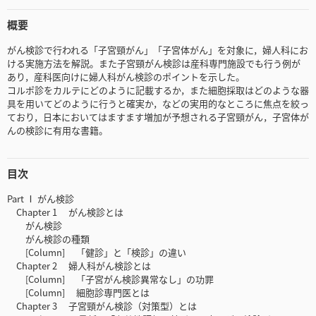
概要
がん検診で行われる「子宮頸がん」「子宮体がん」を対象に，婦人科にお
ける実施方法を解説。また子宮頸がん検診は産科専門施設でも行う例が
あり，産科医向けに婦人科がん検診のポイントを示した。
コルポ診をカルテにどのように記載するか，また細胞採取はどのような器
具を用いてどのように行うと確実か，などの実用的なところに焦点を絞っ
ており，日本においてはますます増加が予想される子宮頸がん，子宮体が
んの検診に有用な書籍。
目次
Part Ⅰ がん検診
Chapter 1 がん検診とは
がん検診
がん検診の種類
[Column] 「健診」と「検診」の違い
Chapter 2 婦人科がん検診とは
[Column] 「子宮がん検診異常なし」の功罪
[Column] 細胞診専門医とは
Chapter 3 子宮頸がん検診（対策型）とは