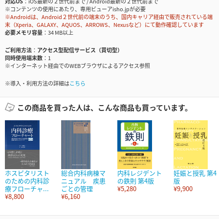
対応OS
iOS最新の２世代前まで / Android最新の２世代前まで
※コンテンツの使用にあたり、専用ビューアisho.jpが必要
※Androidは、Android２世代前の端末のうち、国内キャリア経由で販売されている端
末（Xperia、GALAXY、AQUOS、ARROWS、Nexusなど）にて動作確認しています
必要メモリ容量
34 MB以上
ご利用方法
アクセス型配信サービス（買切型）
同時使用端末数
1
※インターネット経由でのWEBブラウザによるアクセス参照
※導入・利用方法の詳細は
こちら
この商品を買った人は、こんな商品も買っています。
ホスピタリスト
総合内科病棟マ
内科レジデント
妊娠と授乳 第4
のための内科診
ニュアル 疾患
の鉄則 第4版
版
療フローチャ...
ごとの管理
¥5,280
¥9,900
¥8,800
¥6,160