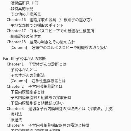
浸潤癌所見（IC）
非特異的所見
その他の非癌所見
Chapter 16 組織採取の器具（生検鉗子の選び方）
平坦な部位での採取のポイント
Chapter 17 コルポスコピー下での最適な生検箇所
組織診後の諸注意
Chapter 18 結果の判定とその後の方針
[Column] 妊娠中のコルポスコピーや組織診の取り扱い
Part Ⅲ 子宮体がんの診断
Chapter 1 子宮体がんの診断とは
子宮体がんとは
子宮体がんの診断法
[Column] 妊孕性温存療法とは
Chapter 2 子宮内膜細胞診とは
子宮内膜細胞診とは
子宮内膜細胞診と組織診の採取器具
子宮内膜細胞診と組織診の違い
Chapter 3 適切な子宮内膜細胞の採取法とは（採取法，手技）
吸引法
擦過法
Chapter 4 子宮内膜細胞採取器具の種類と特徴
子宮内膜細胞採取器具の種類