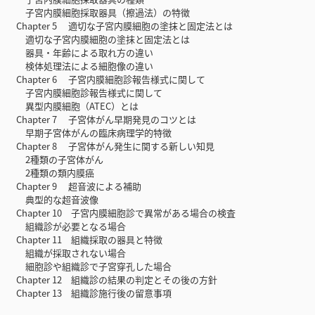
子宮内膜細胞採取器具（擦過法）の特徴
Chapter 5 適切な子宮内膜細胞の塗抹と固定法とは
適切な子宮内膜細胞の塗抹と固定法とは
器具・年齢による取れ方の違い
検体処理法による細胞像の違い
Chapter 6 子宮内膜細胞診報告様式に関して
子宮内膜細胞診報告様式に関して
異型内膜細胞（ATEC）とは
Chapter 7 子宮体がん早期発見のコツとは
早期子宮体がんの臨床病理学的特徴
Chapter 8 子宮体がん発生に関する新しい知見
2種類の子宮体がん
2種類の類内膜癌
Chapter 9 超音波による補助
典型的な超音波像
Chapter 10 子宮内膜細胞診で異常がある場合の検査
組織診が必要となる場合
Chapter 11 組織採取の器具と特徴
組織が採取されない場合
細胞診や組織診で子宮穿孔した場合
Chapter 12 組織診の結果の判定とその後の方針
Chapter 13 組織診施行後の留意事項