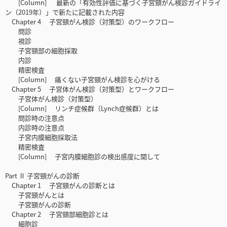
[Column] 最新の「有効性評価に基づく子宮頸がん検診ガイドライ
ン（2019年）」で新たに記載された内容
Chapter 4 子宮頸がん検診（対策型）のワークフロー
問診
視診
子宮頸部の細胞採取
内診
精密検査
[Column] 痛くない子宮頸がん検診を心がける
Chapter 5 子宮体がん検診（対策型）とワークフロー
子宮体がん検診（対策型）
[Column] リンチ症候群（Lynch症候群）とは
問診時の注意点
内診時の注意点
子宮内膜細胞採取法
精密検査
[Column] 子宮内膜細胞診の検出感度に関して
Part Ⅱ 子宮頸がんの診断
Chapter 1 子宮頸がんの診断とは
子宮頸がんとは
子宮頸がんの診断
Chapter 2 子宮頸部細胞診とは
細胞診