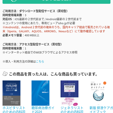
ご利用方法
ダウンロード型配信サービス（買切型）
同時使用端末数
3
対応OS
iOS最新の２世代前まで / Android最新の２世代前まで
※コンテンツの使用にあたり、専用ビューアisho.jpが必要
※Androidは、Android２世代前の端末のうち、国内キャリア経由で販売されている端
末（Xperia、GALAXY、AQUOS、ARROWS、Nexusなど）にて動作確認しています
必要メモリ容量
400 MB以上
ご利用方法
アクセス型配信サービス（買切型）
同時使用端末数
1
※インターネット経由でのWEBブラウザによるアクセス参照
※導入・利用方法の詳細は
こちら
この商品を買った人は、こんな商品も買っています。
ホスピタリスト
糖尿病治療ガイ
ジェネラリスト
新版 排泄ケア
のための内科診
ド2024
のための内科診
イドブック