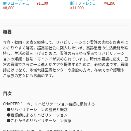
療フローチャ...
¥1,100
断リファレン...
¥4,290
¥8,800
¥11,000
概要
写真・動画・図表を駆使して、リハビリテーション看護の実際を疾患別に
わかりやすく解説。超高齢社会に突入したいま、高齢患者の生活機能を維
持し、生活の質を上げるために、看護のあらゆる場面でリハビリテーシ
ョンの知識・技法・マインドが求められています。時代の要請に応え、日
常の看護でさらに一歩進んだケアを提供するために、必須の書です。看護
師だけでなく、地域包括医療センターや施設の方々、在宅での介護職や
ご家族の方々にもお薦めです。
目次
CHAPTER.1 今、リハビリテーション看護に期待する
●リハビリテーションの歴史と概念
●看護師によるリハビリテーション
●これからのリハビリテーション医療