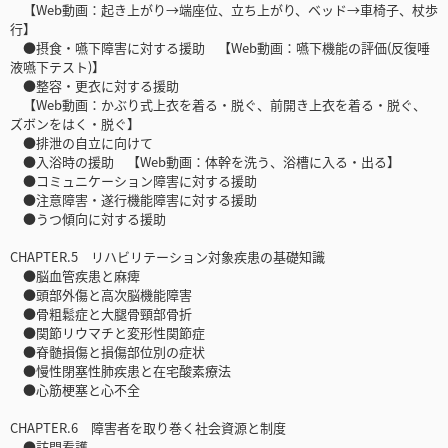
【Web動画：起き上がり→端座位、立ち上がり、ベッド→車椅子、杖歩
行】
●摂食・嚥下障害に対する援助 【Web動画：嚥下機能の評価(反復唾
液嚥下テスト)】
●整容・更衣に対する援助
【Web動画：かぶり式上衣を着る・脱ぐ、前開き上衣を着る・脱ぐ、
ズボンをはく・脱ぐ】
●排泄の自立に向けて
●入浴時の援助 【Web動画：体幹を洗う、浴槽に入る・出る】
●コミュニケーション障害に対する援助
●注意障害・遂行機能障害に対する援助
●うつ傾向に対する援助
CHAPTER.5 リハビリテーション対象疾患の基礎知識
●脳血管疾患と麻痺
●頭部外傷と高次脳機能障害
●骨粗鬆症と大腿骨頸部骨折
●関節リウマチと変形性関節症
●脊髄損傷と損傷部位別の症状
●慢性閉塞性肺疾患と在宅酸素療法
●心筋梗塞と心不全
CHAPTER.6 障害者を取り巻く社会資源と制度
●訪問看護