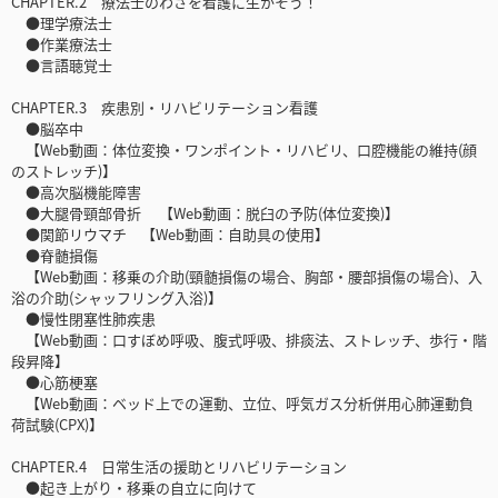
CHAPTER.2 療法士のわざを看護に生かそう！
●理学療法士
●作業療法士
●言語聴覚士
CHAPTER.3 疾患別・リハビリテーション看護
●脳卒中
【Web動画：体位変換・ワンポイント・リハビリ、口腔機能の維持(顔
のストレッチ)】
●高次脳機能障害
●大腿骨頸部骨折 【Web動画：脱臼の予防(体位変換)】
●関節リウマチ 【Web動画：自助具の使用】
●脊髄損傷
【Web動画：移乗の介助(頸髄損傷の場合、胸部・腰部損傷の場合)、入
浴の介助(シャッフリング入浴)】
●慢性閉塞性肺疾患
【Web動画：口すぼめ呼吸、腹式呼吸、排痰法、ストレッチ、歩行・階
段昇降】
●心筋梗塞
【Web動画：ベッド上での運動、立位、呼気ガス分析併用心肺運動負
荷試験(CPX)】
CHAPTER.4 日常生活の援助とリハビリテーション
●起き上がり・移乗の自立に向けて