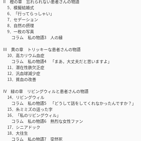
II 橙の章 忘れられない患者さんの物語
5．模擬結婚式
6．「行ってらっしゃい」
7．セデーション
8．自然の摂理
9．一枚の写真
コラム 私の物語3 人の縁
III 黄の章 トリッキーな患者さんの物語
10．高カリウム血症
コラム 私の物語4 「まあ，大丈夫だと思いますよ」
11．潜在性鉄欠乏症
12．汎血球減少症
13．貧血の改善
IV 緑の章 リビングウィルと患者さんの物語
14．リビングウィル
コラム 私の物語5 「どうして話をしてくれなかったんですか？」
15．糸ミミズの這った字
16．「私のリビングウィル」
コラム 私の物語6 熱烈な女性ファン
17．シニアドック
18．大往生
コラム 私の物語7 突然死