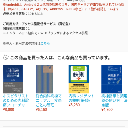
※Androidは、Android２世代前の端末のうち、国内キャリア経由で販売されている端
末（Xperia、GALAXY、AQUOS、ARROWS、Nexusなど）にて動作確認しています
必要メモリ容量
10 MB以上
ご利用方法
アクセス型配信サービス（買切型）
同時使用端末数
1
※インターネット経由でのWEBブラウザによるアクセス参照
※導入・利用方法の詳細は
こちら
この商品を買った人は、こんな商品も買っています。
ホスピタリスト
総合内科病棟マ
内科レジデント
病棟指示と頻用
のための内科診
ニュアル 疾患
の鉄則 第4版
薬の使い方 決
療フローチャ...
ごとの管理
¥5,280
定版
¥8,800
¥6,160
¥4,950