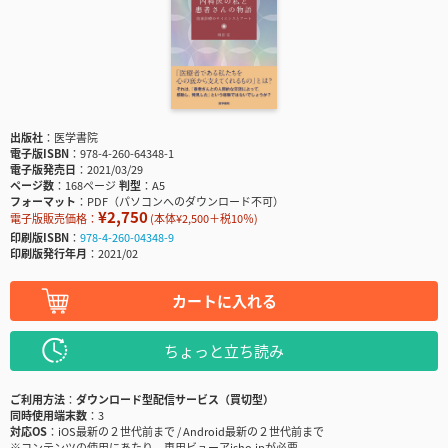
出版社
医学書院
電子版ISBN
978-4-260-64348-1
電子版発売日
2021/03/29
ページ数
168ページ
判型
A5
フォーマット
PDF（パソコンへのダウンロード不可）
¥2,750
電子版販売価格：
(本体¥2,500＋税10％)
印刷版ISBN
978-4-260-04348-9
印刷版発行年月
2021/02
カートに入れる
ちょっと立ち読み
ご利用方法
ダウンロード型配信サービス（買切型）
同時使用端末数
3
対応OS
iOS最新の２世代前まで / Android最新の２世代前まで
※コンテンツの使用にあたり、専用ビューアisho.jpが必要