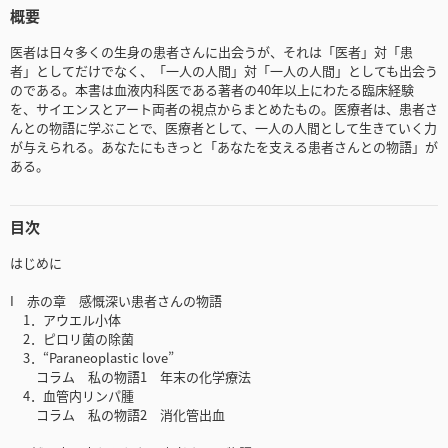
概要
医者は日々多くの生身の患者さんに出会うが、それは「医者」対「患
者」としてだけでなく、「一人の人間」対「一人の人間」としても出会う
のである。本書は血液内科医である著者の40年以上にわたる臨床経験
を、サイエンスとアート両者の視点からまとめたもの。医療者は、患者さ
んとの物語に学ぶことで、医療者として、一人の人間として生きていく力
が与えられる。あなたにもきっと「あなたを支える患者さんとの物語」が
ある。
目次
はじめに
I 赤の章 感慨深い患者さんの物語
1．アウエル小体
2．ピロリ菌の除菌
3．“Paraneoplastic love”
コラム 私の物語1 年末の化学療法
4．血管内リンパ腫
コラム 私の物語2 消化管出血