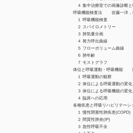
４ 集中治療室での画像診断と
呼吸機能検査法 佐藤一洋，
１ 呼吸機能検査
２ スパイロメトリー
３ 肺気量分画
４ 努力呼出曲線
５ フローボリューム曲線
６ 肺年齢
７ モストグラフ
体位と呼吸運動・呼吸機能 
１ 呼吸運動の観察
２ 体位による呼吸運動の変化
３ 体位による呼吸機能の変化
４ 臨床への応用
各種疾患と呼吸リハビリテーシ
１ 慢性閉塞性肺疾患(COPD)
２ 間質性肺炎(IP)
３ 急性呼吸不全