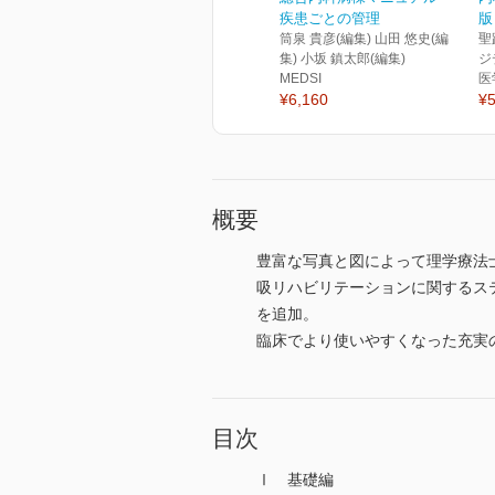
疾患ごとの管理
版
筒泉 貴彦(編集) 山田 悠史(編
聖
集) 小坂 鎮太郎(編集)
ジ
MEDSI
医
¥6,160
¥5
概要
豊富な写真と図によって理学療法
吸リハビリテーションに関するス
を追加。
臨床でより使いやすくなった充実
目次
Ⅰ 基礎編