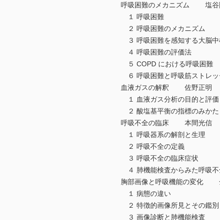
呼吸困難のメカニズム 塩谷
１ 呼吸困難
２ 呼吸困難のメカニズム
３ 呼吸困難を感知する大脳中
４ 呼吸困難の評価法
５ COPD における呼吸困難
６ 呼吸困難と呼吸筋ストレッ
血液ガスの解釈 佐野正明
１ 血液ガス分析の目的と評価
２ 酸塩基平衡の指標のみかた
呼吸不全の臨床 本間光信
１ 呼吸器系の解剖と生理
２ 呼吸不全の定義
３ 呼吸不全の臨床症状
４ 肺機能検査からみた呼吸不
胸部画像と呼吸機能の変化 
１ 病態の違い
２ 特徴的画像所見とその鑑別
３ 画像診断と肺機能検査