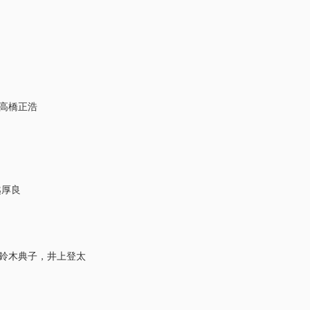
高橋正浩
越厚良
 鈴木典子，井上登太