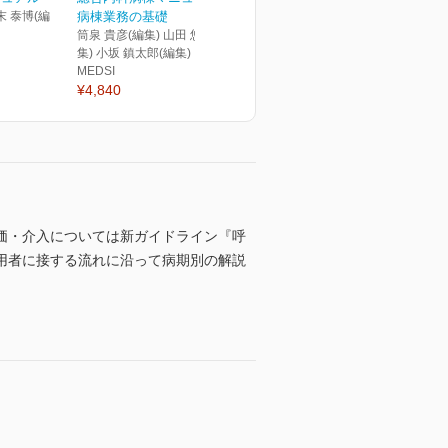
末 泰博(編
病棟業務の基礎
筒泉 貴彦(編集) 山田 悠史(編
集) 小坂 鎮太郎(編集)
MEDSI
¥4,840
価・介入については新ガイドライン『呼
用者に接する流れに沿って病期別の解説