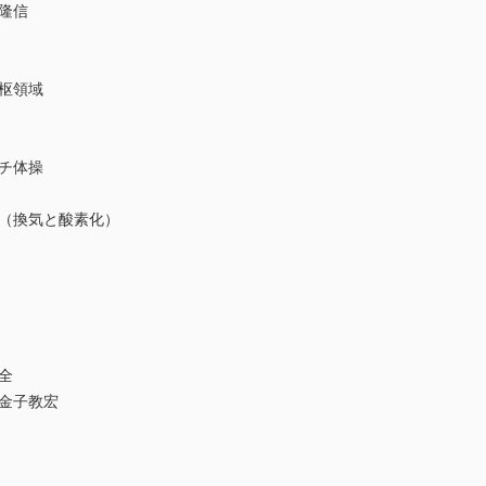
隆信
枢領域
チ体操
（換気と酸素化）
全
金子教宏