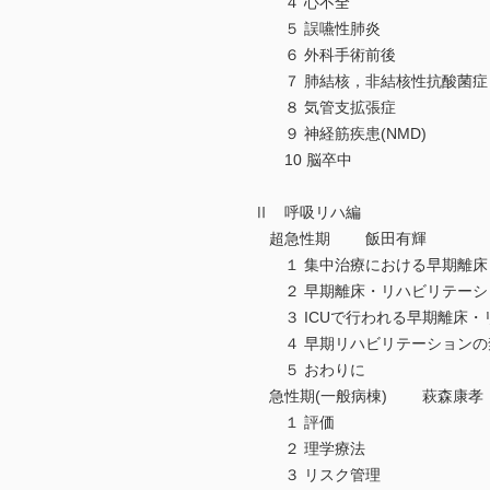
４ 心不全
５ 誤嚥性肺炎
６ 外科手術前後
７ 肺結核，非結核性抗酸菌症
８ 気管支拡張症
９ 神経筋疾患(NMD)
10 脳卒中
Ⅱ 呼吸リハ編
超急性期 飯田有輝
１ 集中治療における早期離床
２ 早期離床・リハビリテーシ
３ ICUで行われる早期離床・
４ 早期リハビリテーションの
５ おわりに
急性期(一般病棟) 萩森康孝
１ 評価
２ 理学療法
３ リスク管理