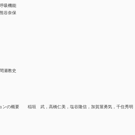
呼吸機能
熊谷奈保
間瀬教史
ョンの概要 稲垣 武，高橋仁美，塩谷隆信，加賀屋勇気，千住秀明