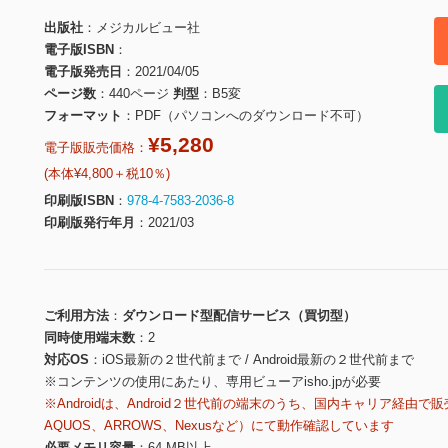
出版社
メジカルビュー社
電子版ISBN
電子版発売日
2021/04/05
ページ数
440ページ
判型
B5変
フォーマット
PDF（パソコンへのダウンロード不可）
¥5,280
電子版販売価格：
(本体¥4,800＋税10％)
印刷版ISBN
978-4-7583-2036-8
印刷版発行年月
2021/03
ご利用方法
ダウンロード型配信サービス（買切型）
同時使用端末数
2
対応OS
iOS最新の２世代前まで / Android最新の２世代前まで
※コンテンツの使用にあたり、専用ビューアisho.jpが必要
※Androidは、Android２世代前の端末のうち、国内キャリア経由で販
AQUOS、ARROWS、Nexusなど）にて動作確認しています
必要メモリ容量
64 MB以上