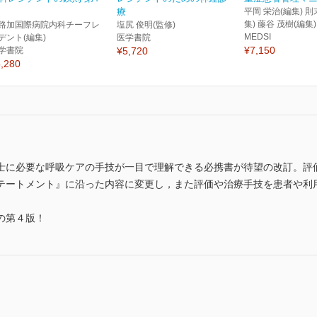
療
平岡 栄治(編集) 則
集) 藤谷 茂樹(編集)
路加国際病院内科チーフレ
塩尻 俊明(監修)
MEDSI
デント(編集)
医学書院
¥7,150
学書院
¥5,720
,280
士に必要な呼吸ケアの手技が一目で理解できる必携書が待望の改訂。評
テートメント』に沿った内容に変更し，また評価や治療手技を患者や利
の第４版！