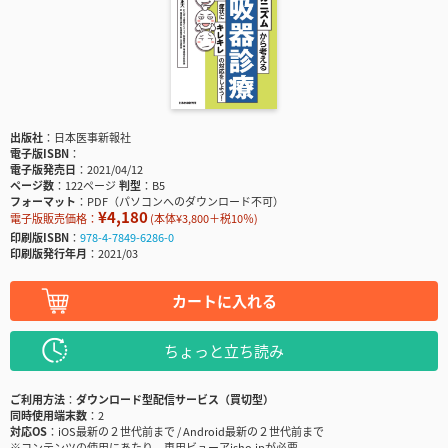
出版社
日本医事新報社
電子版ISBN
電子版発売日
2021/04/12
ページ数
122ページ
判型
B5
フォーマット
PDF（パソコンへのダウンロード不可）
¥4,180
電子版販売価格：
(本体¥3,800＋税10％)
印刷版ISBN
978-4-7849-6286-0
印刷版発行年月
2021/03
カートに入れる
ちょっと立ち読み
ご利用方法
ダウンロード型配信サービス（買切型）
同時使用端末数
2
対応OS
iOS最新の２世代前まで / Android最新の２世代前まで
※コンテンツの使用にあたり、専用ビューアisho.jpが必要