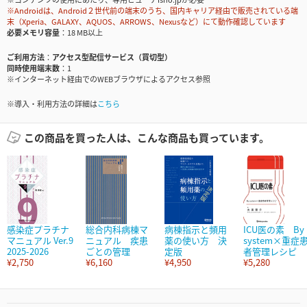
※Androidは、Android２世代前の端末のうち、国内キャリア経由で販売されている端
末（Xperia、GALAXY、AQUOS、ARROWS、Nexusなど）にて動作確認しています
必要メモリ容量
18 MB以上
ご利用方法
アクセス型配信サービス（買切型）
同時使用端末数
1
※インターネット経由でのWEBブラウザによるアクセス参照
※導入・利用方法の詳細は
こちら
この商品を買った人は、こんな商品も買っています。
感染症プラチナ
総合内科病棟マ
病棟指示と頻用
ICU医の素 By
マニュアル Ver.9
ニュアル 疾患
薬の使い方 決
system×重症
2025-2026
ごとの管理
定版
者管理レシピ
¥2,750
¥6,160
¥4,950
¥5,280