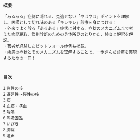
概要
「あるある」症例に隠れる、見逃せない「やばやば」ポイントを理解
し、医師として切れ味のある「キレキレ」診療を身につける！
・外来でよく診る「あるある」症状に対する、症状のメカニズムまで考
えた病歴聴取、鑑別診断のための身体所見のとりかた、検査と解釈を解
説。
・著者が経験したピットフォール症例も掲載。
・疾患の症状とそのメカニズムを理解することで、一歩進んだ診療を実現
するための一冊！
目次
1.急性の咳
2.遷延性～慢性の咳
3.痰
4.血痰・喀血
5.喘鳴
6.呼吸困難
7.いびき
8.胸痛
9.嗄声