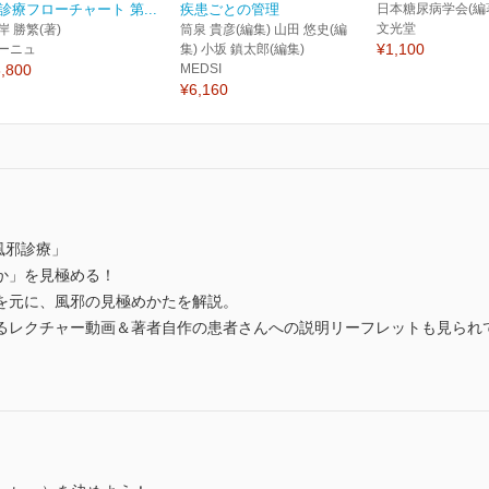
診療フローチャート 第...
疾患ごとの管理
日本糖尿病学会(編
文光堂
岸 勝繁(著)
筒泉 貴彦(編集) 山田 悠史(編
¥1,100
ーニュ
集) 小坂 鎮太郎(編集)
,800
MEDSI
¥6,160
風邪診療」
か」を見極める！
を元に、風邪の見極めかたを解説。
よるレクチャー動画＆著者自作の患者さんへの説明リーフレットも見られ