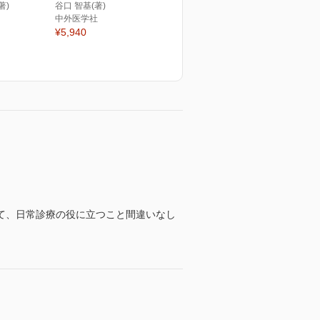
著)
谷口 智基(著)
中外医学社
¥5,940
て、日常診療の役に立つこと間違いなし