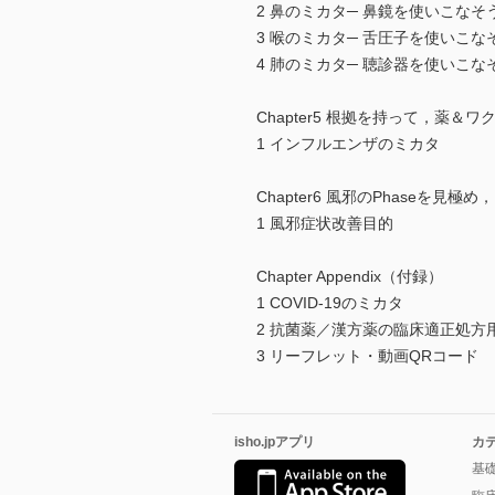
2 鼻のミカタ─ 鼻鏡を使いこなそ
3 喉のミカタ─ 舌圧子を使いこな
4 肺のミカタ─ 聴診器を使いこな
Chapter5 根拠を持って，薬
1 インフルエンザのミカタ
Chapter6 風邪のPhaseを見
1 風邪症状改善目的
Chapter Appendix（付録）
1 COVID-19のミカタ
2 抗菌薬／漢方薬の臨床適正処方
3 リーフレット・動画QRコード
isho.jpアプリ
カ
基