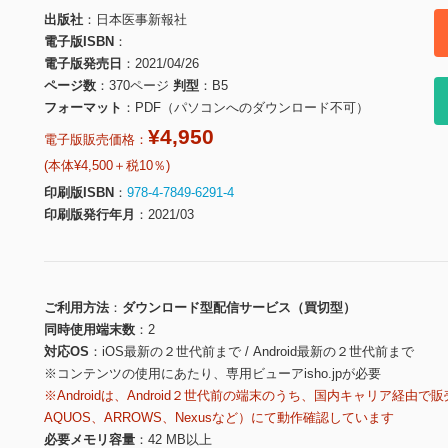
出版社
日本医事新報社
電子版ISBN
電子版発売日
2021/04/26
ページ数
370ページ
判型
B5
フォーマット
PDF（パソコンへのダウンロード不可）
¥4,950
電子版販売価格：
(本体¥4,500＋税10％)
印刷版ISBN
978-4-7849-6291-4
印刷版発行年月
2021/03
ご利用方法
ダウンロード型配信サービス（買切型）
同時使用端末数
2
対応OS
iOS最新の２世代前まで / Android最新の２世代前まで
※コンテンツの使用にあたり、専用ビューアisho.jpが必要
※Androidは、Android２世代前の端末のうち、国内キャリア経由で販
AQUOS、ARROWS、Nexusなど）にて動作確認しています
必要メモリ容量
42 MB以上