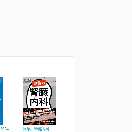
024
無敵の腎臓内科