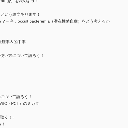
trategy）を決めよう！
」という論文あります！
 今，occult bacteremia（潜在性菌血症）をどう考えるか
！
後確率＆的中率
）の使い方について語ろう！
解釈について語ろう！
WBC・PCT）のミカタ
る！聴く！」
う！