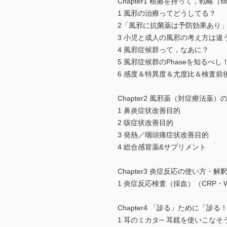
Chapter1 根拠を持って，戦略（s
1 風邪の治療ってどうしてる？
2「風邪に抗菌薬は予防効果あり
3 小児と成人の風邪の考え方は違う？─
4 風邪症候群って，なあに？
5 風邪症候群のPhaseを知るべし
6 感度＆特異度＆尤度比＆検査前
Chapter2 風邪薬（対症療法薬
1 鼻炎症状改善目的
2 咳症状改善目的
3 発熱／咽頭痛症状改善目的
4 総合感冒薬&サプリメント
Chapter3 炎症反応の使い方・
1 炎症反応検査（採血）（CRP・
Chapter4 「診る」ために「診
1 耳のミカタ─ 耳鏡を使いこなそ