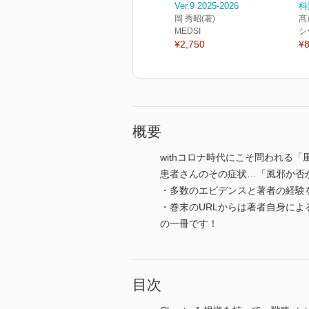
Ver.9 2025-2026
科
岡 秀昭(著)
髙
MEDSI
シ
¥2,750
¥8
概要
withコロナ時代にこそ問われる「
患者さんのその症状…「風邪か否
・多数のエビデンスと著者の経験
・巻末のURLからは著者自身に
の一冊です！
目次