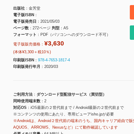
出版社
金芳堂
電子版ISBN
電子版発売日
2021/05/03
ページ数
272ページ
判型
A5
フォーマット
PDF（パソコンへのダウンロード不可）
¥3,630
電子版販売価格：
(本体¥3,300＋税10％)
印刷版ISBN
978-4-7653-1817-4
印刷版発行年月
2020/03
ご利用方法
ダウンロード型配信サービス（買切型）
同時使用端末数
2
対応OS
iOS最新の２世代前まで / Android最新の２世代前まで
※コンテンツの使用にあたり、専用ビューアisho.jpが必要
※Androidは、Android２世代前の端末のうち、国内キャリア経由で販
AQUOS、ARROWS、Nexusなど）にて動作確認しています
必要メモリ容量
64 MB以上