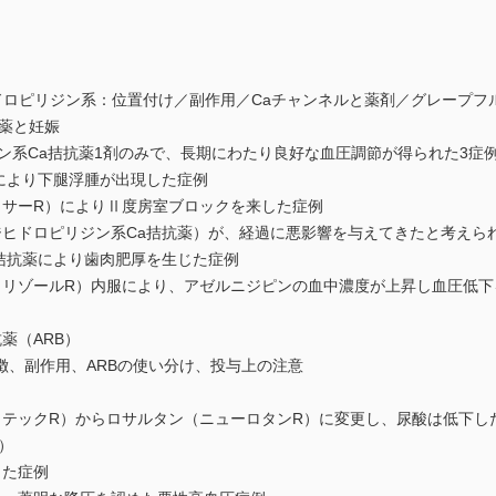
）
ドロピリジン系：位置付け／副作用／Caチャンネルと薬剤／グレープフ
薬と妊娠
ジン系Ca拮抗薬1剤のみで、長期にわたり良好な血圧調節が得られた3症
により下腿浮腫が出現した症例
ッサーR）によりⅡ度房室ブロックを来した症例
ジヒドロピリジン系Ca拮抗薬）が、経過に悪影響を与えてきたと考えら
拮抗薬により歯肉肥厚を生じた症例
トリゾールR）内服により、アゼルニジピンの血中濃度が上昇し血圧低下
薬（ARB）
徴、副作用、ARBの使い分け、投与上の注意
メテックR）からロサルタン（ニューロタンR）に変更し、尿酸は低下し
）
した症例