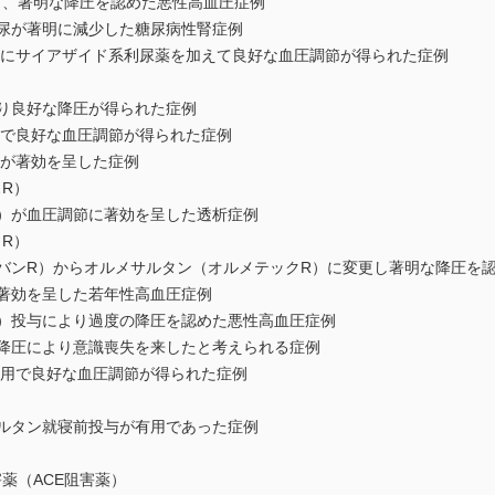
し、著明な降圧を認めた悪性高血圧症例
白尿が著明に減少した糖尿病性腎症例
併用にサイアザイド系利尿薬を加えて良好な血圧調節が得られた症例
たり良好な降圧が得られた症例
併用で良好な血圧調節が得られた症例
用が著効を呈した症例
R）
ン）が血圧調節に著効を呈した透析症例
R）
オバンR）からオルメサルタン（オルメテックR）に変更し著明な降圧を
ら著効を呈した若年性高血圧症例
ン）投与により過度の降圧を認めた悪性高血圧症例
の降圧により意識喪失を来したと考えられる症例
の併用で良好な血圧調節が得られた症例
サルタン就寝前投与が有用であった症例
薬（ACE阻害薬）