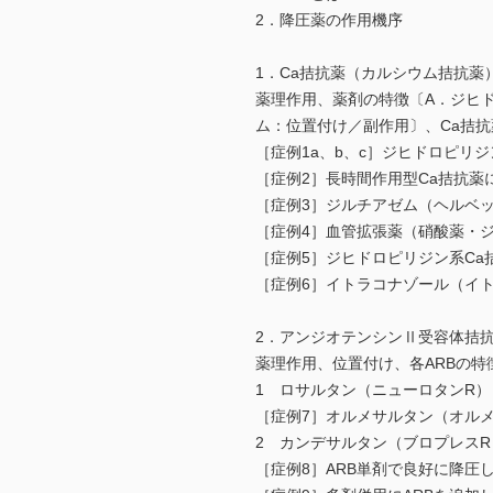
2．降圧薬の作用機序
1．Ca拮抗薬（カルシウム拮抗薬
薬理作用、薬剤の特徴〔A．ジヒ
ム：位置付け／副作用〕、Ca拮抗
［症例1a、b、c］ジヒドロピリ
［症例2］長時間作用型Ca拮抗薬
［症例3］ジルチアゼム（ヘルベ
［症例4］血管拡張薬（硝酸薬・
［症例5］ジヒドロピリジン系Ca
［症例6］イトラコナゾール（イ
2．アンジオテンシンⅡ受容体拮抗
薬理作用、位置付け、各ARBの特
1 ロサルタン（ニューロタンR）
［症例7］オルメサルタン（オル
2 カンデサルタン（ブロプレスR
［症例8］ARB単剤で良好に降圧