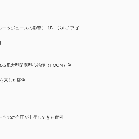
ルーツジュースの影響〕〔B．ジルチアゼ
例
れる肥大型閉塞型心筋症（HOCM）例
を来した症例
たものの血圧が上昇してきた症例