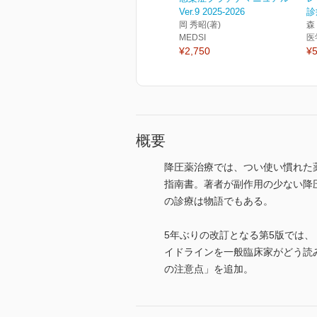
Ver.9 2025-2026
診
岡 秀昭(著)
森
MEDSI
医
¥2,750
¥5
概要
降圧薬治療では、つい使い慣れた
指南書。著者が副作用の少ない降
の診療は物語でもある。
5年ぶりの改訂となる第5版では、
イドラインを一般臨床家がどう読
の注意点」を追加。