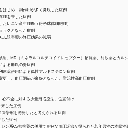
嗽をはじめ、副作用が多く発現した症例
頭浮腫を来した症例
呈したレニン産生腫瘍（傍糸球体細胞腫）
ショックとなった症例
ACE阻害薬の降圧効果の減弱
尿薬、MR（ミネラルコルチコイドレセプター）拮抗薬、利尿薬とカル
薬による痛風の発症例
と利尿薬併用による偽性アルドステロン症例
に変更し、血圧調節が良好となった、難治性高血圧症例
、心不全に対する少量漸増療法、位置付け
を来した症例
冠血管攣縮を誘発したと考えられる症例
生じた症例
リジン系Ca拮抗薬の併用で良好な血圧調節が得られた若年男性の本態性