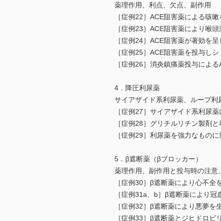
薬理作用、利点、欠点、副作用
［症例22］ACE阻害薬による咳
［症例23］ACE阻害薬により喉
［症例24］ACE阻害薬が著効を
［症例25］ACE阻害薬を投与し
［症例26］消炎鎮痛薬投与による
4．降圧利尿薬
サイアザイド系利尿薬、ループ利
［症例27］サイアザイド系利尿
［症例28］グリチルリチン製剤
［症例29］利尿薬を強力なもの
5．β遮断薬（βブロッカー）
薬理作用、副作用と投与時の注意
［症例30］β遮断薬により心不全
［症例31a、b］β遮断薬により
［症例32］β遮断薬により悪夢を
［症例33］β遮断薬とジヒドロピ