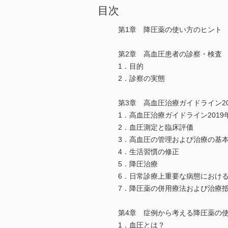
目次
第1章 降圧薬の使い方のヒント
第2章 高血圧患者の診察・検査
1．目的
2．診察の実態
第3章 高血圧治療ガイドライン2
1．高血圧治療ガイドライン2019年
2．血圧測定と臨床評価
3．高血圧の管理および治療の基
4．生活習慣の修正
5．降圧治療
6．日常診療上重要な病態におけ
7．降圧薬の併用療法および治療
第4章 症例から考える降圧薬の
1．血圧とは？