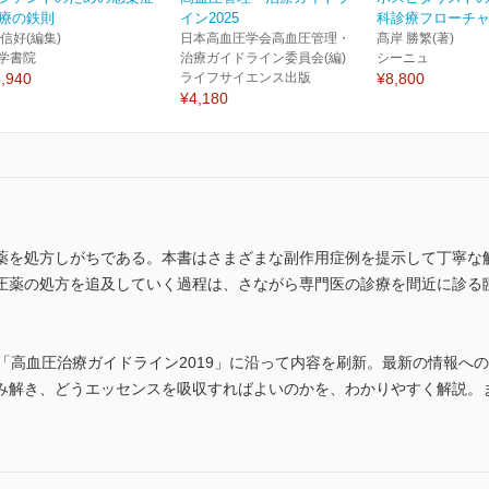
療の鉄則
イン2025
科診療フローチャー
 信好(編集)
日本高血圧学会高血圧管理・
髙岸 勝繁(著)
学書院
治療ガイドライン委員会(編)
シーニュ
,940
ライフサイエンス出版
¥8,800
¥4,180
薬を処方しがちである。本書はさまざまな副作用症例を提示して丁寧な
圧薬の処方を追及していく過程は、さながら専門医の診療を間近に診る
「高血圧治療ガイドライン2019」に沿って内容を刷新。最新の情報へのu
み解き、どうエッセンスを吸収すればよいのかを、わかりやすく解説。