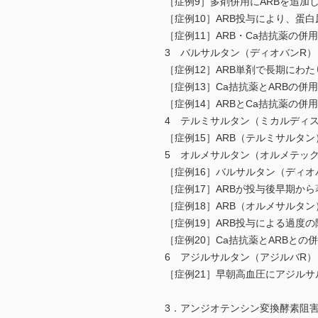
［症例9］多剤併用にARBを追加
［症例10］ARB投与により、蛋
［症例11］ARB・Ca拮抗薬の
3 バルサルタン（ディオバンR）
［症例12］ARB単剤で長期にわ
［症例13］Ca拮抗薬とARBの
［症例14］ARBとCa拮抗薬の併
4 テルミサルタン（ミカルディス
［症例15］ARB（テルミサルタ
5 オルメサルタン（オルメテック
［症例16］バルサルタン（ディ
［症例17］ARBが投与後早期か
［症例18］ARB（オルメサルタ
［症例19］ARB投与による過度
［症例20］Ca拮抗薬とARBと
6 アジルサルタン（アジルバR）
［症例21］早朝高血圧にアジル
3．アンジオテンシン変換酵素阻害