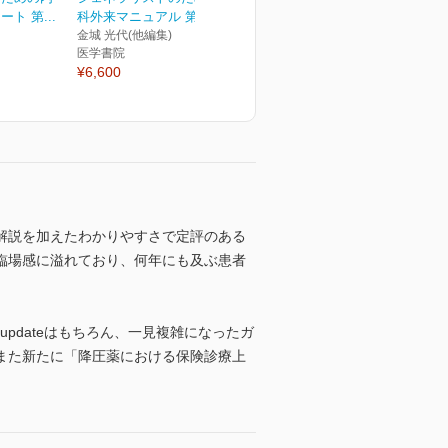
ト 第...
科外来マニュアル 第3版
金城 光代(他編集)
医学書院
¥6,600
解説を加えたわかりやすさで定評のある
臨場感に溢れており、何年にも及ぶ患者
pdateはもちろん、一見複雑になったガ
また新たに「降圧薬における保険診療上