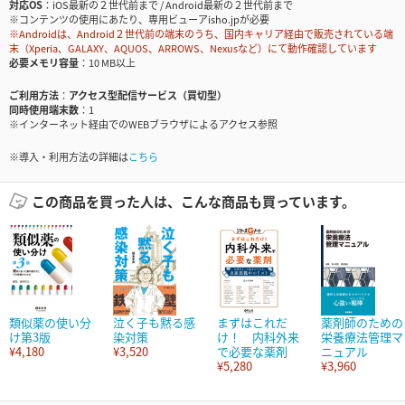
対応OS
iOS最新の２世代前まで / Android最新の２世代前まで
※コンテンツの使用にあたり、専用ビューアisho.jpが必要
※Androidは、Android２世代前の端末のうち、国内キャリア経由で販売されている端
末（Xperia、GALAXY、AQUOS、ARROWS、Nexusなど）にて動作確認しています
必要メモリ容量
10 MB以上
ご利用方法
アクセス型配信サービス（買切型）
同時使用端末数
1
※インターネット経由でのWEBブラウザによるアクセス参照
※導入・利用方法の詳細は
こちら
この商品を買った人は、こんな商品も買っています。
類似薬の使い分
泣く子も黙る感
まずはこれだ
薬剤師のための
け第3版
染対策
け！ 内科外来
栄養療法管理マ
¥4,180
¥3,520
で必要な薬剤
ニュアル
¥5,280
¥3,960