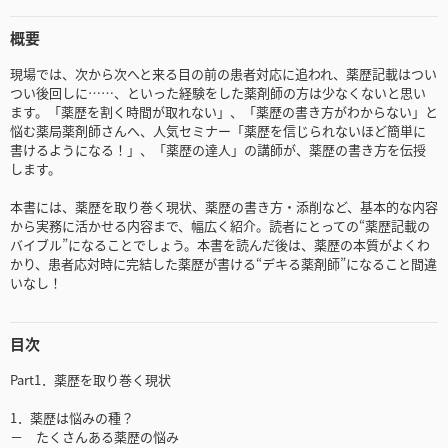
概要
現場では、次から次へと来る目の前の患者対応に追われ、薬歴記載はつい
つい後回しに……、といった経験をした薬剤師の方は少なくないと思い
ます。「薬歴を割く時間が取れない」、「薬歴の書き方がわからない」と
悩む薬局薬剤師さんへ、人気セミナー「薬歴を信じられないほど簡単に
書けるようになる！」、「薬歴の達人」の講師が、薬歴の書き方を伝授
します。
本書には、薬歴を取り巻く現状、薬歴の書き方・添削など、基本的な内容
から実務に活かせる内容まで、幅広く紹介。読者にとっての“薬歴記載の
バイブル”になることでしょう。本書を読んだ後は、薬歴の本質がよくわ
かり、患者応対時に完結した薬歴が書ける“デキる薬剤師”になること間違
いなし！
目次
Part1．薬歴を取り巻く現状
1．薬歴は悩みの種？
－ たくさんある薬歴の悩み