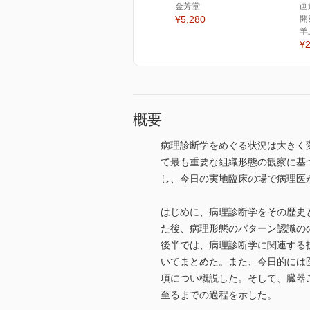
金芳堂
画
¥5,280
開
羊
¥2
概要
病理診断学をめぐる状況は大きく
て最も重要な組織形態の観察に基
し、今日の実地臨床の場で病理医
はじめに、病理診断学をその歴史
た後、病理形態のパターン認識の
後半では、病理診断学に関連する
いてまとめた。また、今日的には
項につい概説した。そして、臓器
至るまでの過程を示した。