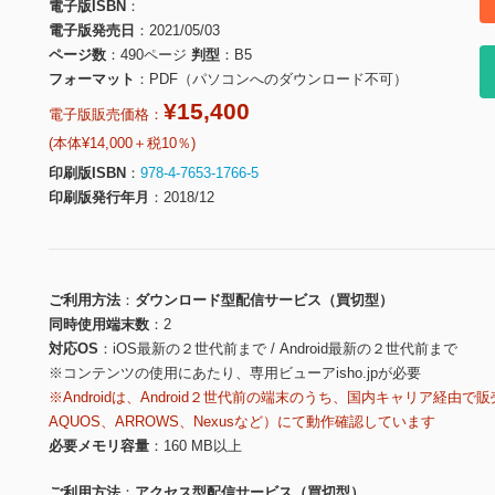
電子版ISBN
電子版発売日
2021/05/03
ページ数
490ページ
判型
B5
フォーマット
PDF（パソコンへのダウンロード不可）
¥15,400
電子版販売価格：
(本体¥14,000＋税10％)
印刷版ISBN
978-4-7653-1766-5
印刷版発行年月
2018/12
ご利用方法
ダウンロード型配信サービス（買切型）
同時使用端末数
2
対応OS
iOS最新の２世代前まで / Android最新の２世代前まで
※コンテンツの使用にあたり、専用ビューアisho.jpが必要
※Androidは、Android２世代前の端末のうち、国内キャリア経由で販
AQUOS、ARROWS、Nexusなど）にて動作確認しています
必要メモリ容量
160 MB以上
ご利用方法
アクセス型配信サービス（買切型）