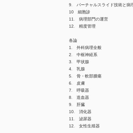
9. バーチャルスライド技術と病
10 細胞診
11. 病理部門の運営
12. 精度管理
各論
1. 外科病理全般
2. 中枢神経系
3. 甲状腺
4. 乳腺
5. 骨・軟部腫瘍
6. 皮膚
7. 呼吸器
8. 造血器
9. 肝臓
10. 消化器
11. 泌尿器
12. 女性生殖器