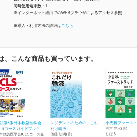
同時使用端末数
1
※インターネット経由でのWEBブラウザによるアクセス参照
※導入・利用方法の詳細は
こちら
は、こんな商品も買っています。
訂第5版日本救急医学会
レジデントのための これ
小児科ファース
CLSコースガイドブック
だけ輸液
岡本 光宏(著)
じほう
本救急医学会ICLSコース企
佐藤 弘明(著)