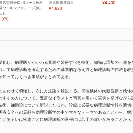
¥4,400
運営委員会ICLSコース教材
日本医事新報社
発ワーキンググループ(編)
¥4,620
土社
,970
変化し、病理医がかかわる業務や習得すべき技術、知識は増加の一途を
づいて病理診断を確定するための基本的な考え方と病理診断の作法を教
が知っておくべき事項がまとめてある。
とあわせて俯瞰し、次に方法論を解説する。病理検体の肉眼観察と検体
のすすめ方について、豊富なイラストと写真を用いて実例を挙げながら
技術、細胞診について解説したほか、診療に必要な病理診断情報を適切
医療安全への貢献も病理診断学の中で大きなテーマであることから、病
ごとあるいは疾患ごとに病理診断の過程には若干の違いがあることから