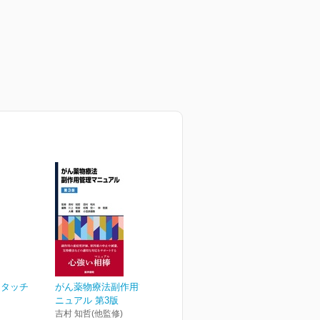
トタッチ
がん薬物療法副作用管理マ
ニュアル 第3版
吉村 知哲(他監修)