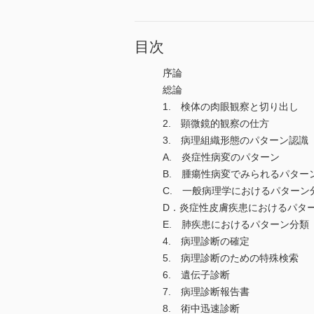
目次
序論
総論
1. 検体の肉眼観察と切り出し
2. 顕微鏡的観察の仕方
3. 病理組織形態のパターン認識
A. 炎症性病変のパターン
B. 腫瘍性病変でみられるパター
C. 一般病理学におけるパターン
D．炎症性皮膚疾患におけるパタ
E. 肺疾患におけるパターン分類
4. 病理診断の確定
5. 病理診断のための特殊検索
6. 遺伝子診断
7. 病理診断報告書
8. 術中迅速診断