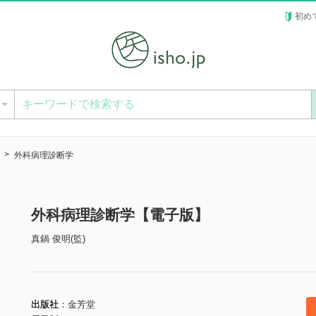
初め
ー
外科病理診断学
外科病理診断学【電子版】
真鍋 俊明(監)
出版社
金芳堂