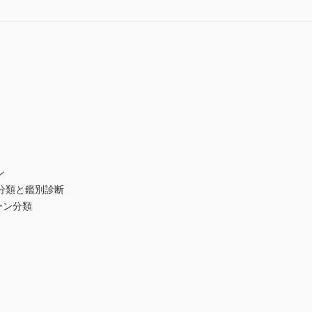
ン
分類と鑑別診断
ーン分類