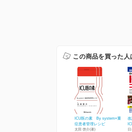
この商品を買った人
ICU医の素 By system×重
改
症患者管理レシピ
I
太田 啓介(著)
日