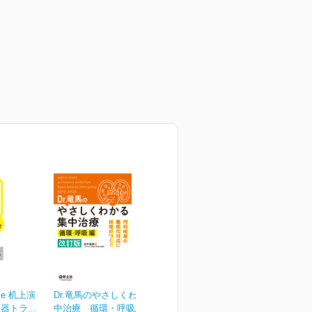
cise 机上演
Dr.竜馬のやさしくわかる集
トラ...
中治療 循環・呼吸編...