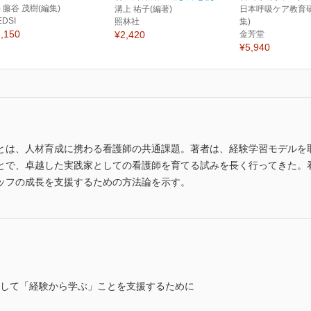
) 藤谷 茂樹(編集)
溝上 祐子(編著)
日本呼吸ケア教育研
EDSI
照林社
集)
,150
¥2,420
金芳堂
¥5,940
とは、人材育成に携わる看護師の共通課題。著者は、経験学習モデルを
とで、卓越した実践家としての看護師を育てる試みを長く行ってきた。
ッフの成長を支援するための方法論を示す。
を通して「経験から学ぶ」ことを支援するために