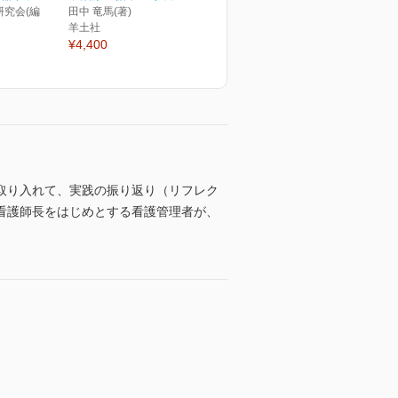
究会(編
田中 竜馬(著)
羊土社
¥4,400
取り入れて、実践の振り返り（リフレク
看護師長をはじめとする看護管理者が、