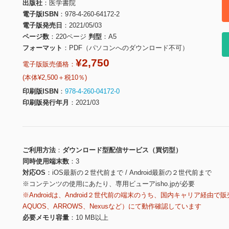
出版社
医学書院
電子版ISBN
978-4-260-64172-2
電子版発売日
2021/05/03
ページ数
220ページ
判型
A5
フォーマット
PDF（パソコンへのダウンロード不可）
¥2,750
電子版販売価格：
(本体¥2,500＋税10％)
印刷版ISBN
978-4-260-04172-0
印刷版発行年月
2021/03
ご利用方法
ダウンロード型配信サービス（買切型）
同時使用端末数
3
対応OS
iOS最新の２世代前まで / Android最新の２世代前まで
※コンテンツの使用にあたり、専用ビューアisho.jpが必要
※Androidは、Android２世代前の端末のうち、国内キャリア経由で販
AQUOS、ARROWS、Nexusなど）にて動作確認しています
必要メモリ容量
10 MB以上