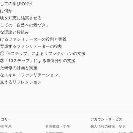
としての学びの特性
とは何か
経験を知恵に結実させる
としての「自己への気づき」
要な理論と枠組み
におけるファシリテーターの役割と実践
を育成するファシリテーターの役割
造①「6ステップ」によるリフレクションの支援
②「10ステップ」による事例分析の支援
いた研修の計画と実施
要なスキル「ファシリテーション」
を支えるリフレクション
テゴリー
アカウントサービス
礎医学系
看護教員・学生
個人情報の確認・変更