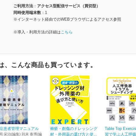
ご利用方法
アクセス型配信サービス（買切型）
同時使用端末数
1
※インターネット経由でのWEBブラウザによるアクセス参照
※導入・利用方法の詳細は
こちら
は、こんな商品も買っています。
症患者管理マニュアル
褥瘡・創傷のドレッシング
Table Top Exer
岡 栄治(編集) 則末 泰博(編
材・外用薬の選び方と使...
習で学ぶ人工呼吸器