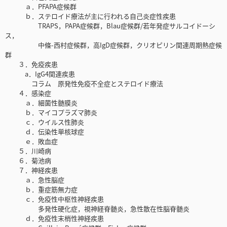
ａ．PFAPA症候群
ｂ．ステロイド療法が主に行われる自己炎症性疾患
TRAPS，PAPA症候群，Blau症候群/若年発症サルコイドーシ
ス，
中條-西村症候群，高IgD症候群，クリオピリン関連周期熱症候
群
３．免疫疾患
a．IgG4関連疾患
コラム 原発性免疫不全症とステロイド療法
４．感染症
ａ．細菌性髄膜炎
ｂ．マイコプラズマ肺炎
ｃ．ウイルス性肺炎
ｄ．伝染性単核球症
ｅ．敗血症
５．川崎病
６．菊池病
７．神経疾患
ａ．急性脳症
ｂ．重症筋無力症
ｃ．免疫性中枢性神経疾患
多発性硬化症，視神経脊髄炎，急性散在性脳脊髄炎
ｄ．免疫性末梢性神経疾患