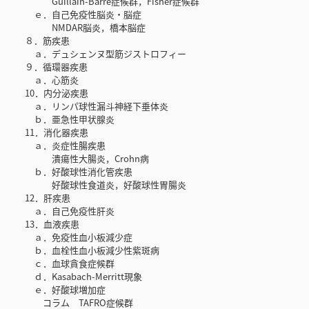
Guillain-Barré症候群，Fisher症候群
ｅ．自己免疫性脳炎・脳症
NMDAR脳炎，橋本脳症
８．筋疾患
ａ．デュシェンヌ型筋ジストロフィー
９．循環器疾患
ａ．心筋炎
10．内分泌疾患
ａ．リンパ球性漏斗神経下垂体炎
ｂ．亜急性甲状腺炎
11．消化器疾患
ａ．炎症性腸疾患
潰瘍性大腸炎，Crohn病
ｂ．好酸球性消化管疾患
好酸球性食道炎，好酸球性胃腸炎
12．肝疾患
ａ．自己免疫性肝炎
13．血液疾患
ａ．免疫性血小板減少症
ｂ．血栓性血小板減少性紫斑病
ｃ．血球貪食症候群
ｄ．Kasabach-Merritt現象
ｅ．好酸球増加症
コラム TAFRO症候群