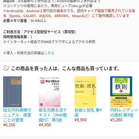
対応OS
iOS最新の２世代前まで / Android最新の２世代前まで
※コンテンツの使用にあたり、専用ビューアisho.jpが必要
※Androidは、Android２世代前の端末のうち、国内キャリア経由で販売されている端
末（Xperia、GALAXY、AQUOS、ARROWS、Nexusなど）にて動作確認しています
必要メモリ容量
30 MB以上
ご利用方法
アクセス型配信サービス（買切型）
同時使用端末数
1
※インターネット経由でのWEBブラウザによるアクセス参照
※導入・利用方法の詳細は
こちら
この商品を買った人は、こんな商品も買っています。
総合内科病棟マ
新生児蘇生法テ
妊娠と授乳 第4
内科レジデント
ニュアル 疾患
キスト［Web動
版
の鉄則 第4版
ごとの管理
画付］ 第5版
¥9,900
¥5,280
¥6,160
¥4,950