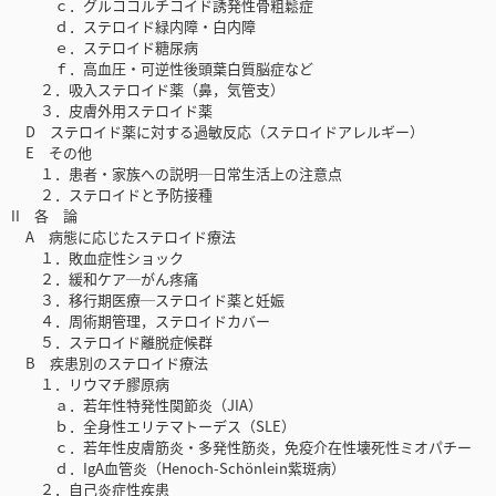
ｃ．グルココルチコイド誘発性骨粗鬆症
ｄ．ステロイド緑内障・白内障
ｅ．ステロイド糖尿病
ｆ．高血圧・可逆性後頭葉白質脳症など
２．吸入ステロイド薬（鼻，気管支）
３．皮膚外用ステロイド薬
D ステロイド薬に対する過敏反応（ステロイドアレルギー）
E その他
１．患者・家族への説明─日常生活上の注意点
２．ステロイドと予防接種
II 各 論
A 病態に応じたステロイド療法
１．敗血症性ショック
２．緩和ケア─がん疼痛
３．移行期医療─ステロイド薬と妊娠
４．周術期管理，ステロイドカバー
５．ステロイド離脱症候群
B 疾患別のステロイド療法
１．リウマチ膠原病
ａ．若年性特発性関節炎（JIA）
ｂ．全身性エリテマトーデス（SLE）
ｃ．若年性皮膚筋炎・多発性筋炎，免疫介在性壊死性ミオパチー
ｄ．IgA血管炎（Henoch-Schönlein紫斑病）
２．自己炎症性疾患