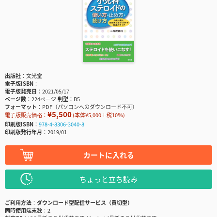
出版社
文光堂
電子版ISBN
電子版発売日
2021/05/17
ページ数
224ページ
判型
B5
フォーマット
PDF（パソコンへのダウンロード不可）
¥5,500
電子版販売価格：
(本体¥5,000＋税10％)
印刷版ISBN
978-4-8306-3040-8
印刷版発行年月
2019/01
カートに入れる
ちょっと立ち読み
ご利用方法
ダウンロード型配信サービス（買切型）
同時使用端末数
2