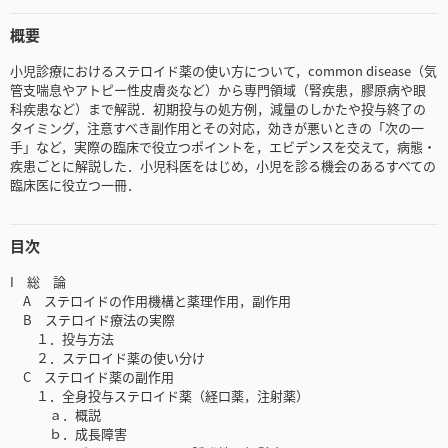
概要
小児診療におけるステロイド薬の使い方について，common disease（気
管支喘息やアトピー性皮膚炎など）から専門領域（腎疾患，膠原病や眼
科疾患など）まで解説．初期投与の処方例，減量のしかたや投与終了の
タイミング，注意すべき副作用とその対応，効きが悪いときの「次の一
手」など，実際の臨床で役立つポイントを，エビデンスを交えて，病態・
疾患ごとに解説した．小児科医をはじめ，小児を診る機会のあるすべての
臨床医に役立つ一冊．
目次
I 総 論
A ステロイドの作用機構と薬理作用，副作用
B ステロイド療法の実際
１．投与方法
２．ステロイド薬の使い分け
C ステロイド薬の副作用
１．全身投与ステロイド薬（経口薬，注射薬）
ａ．概説
ｂ．成長障害