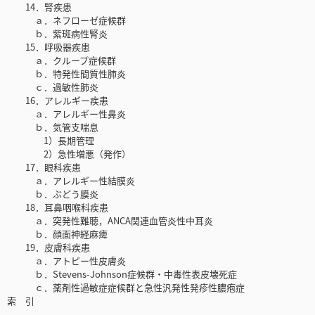
14．腎疾患
ａ．ネフローゼ症候群
ｂ．紫斑病性腎炎
15．呼吸器疾患
ａ．クループ症候群
ｂ．特発性間質性肺炎
ｃ．過敏性肺炎
16．アレルギー疾患
ａ．アレルギー性鼻炎
ｂ．気管支喘息
1）長期管理
2）急性増悪（発作）
17．眼科疾患
ａ．アレルギー性結膜炎
ｂ．ぶどう膜炎
18．耳鼻咽喉科疾患
ａ．突発性難聴，ANCA関連血管炎性中耳炎
ｂ．顔面神経麻痺
19．皮膚科疾患
ａ．アトピー性皮膚炎
ｂ．Stevens-Johnson症候群・中毒性表皮壊死症
ｃ．薬剤性過敏症症候群と急性汎発性発疹性膿疱症
索 引