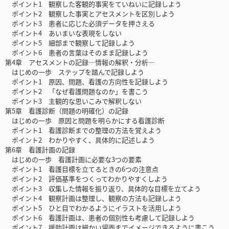
ポイント1 観察した客観的事実をていねいに記録しよう
ポイント2 観察した事実とアセスメントを区別しよう
ポイント3 患者に応じた必須データを押さえる
ポイント4 あいまいな表現をしない
ポイント5 細部まで観察して記録しよう
ポイント6 患者の言葉はそのまま記録しよう
第4章 アセスメントの記録―情報の解釈・分析―
はじめの一歩 ステップを踏んで記録しよう
ポイント1 原因、問題、看護の方向性を記録しよう
ポイント2 「なぜ看護問題なのか」を書こう
ポイント3 主観的な思いこみで解釈しない
第5章 看護診断（問題の明確化）の記録
はじめの一歩 原因と問題を明らかにする看護診断
ポイント1 看護診断までの整理の方法を覚えよう
ポイント2 わかりやすく、具体的に記述しよう
第6章 看護計画の記録
はじめの一歩 看護計画に必要な3つの要素
ポイント1 看護目標を立てるときの6つの注意点
ポイント2 評価基準をつくってわかりやすくしよう
ポイント3 収集した情報を振り返り、具体的な目標を立てよう
ポイント4 観察計画は整理し、観察の方法も記録しよう
ポイント5 ひと目でわかるようにイラストを活用しよう
ポイント6 看護計画は、患者の個別性も考慮して記録しよう
ポイント7 援助計画は細かい場面までイメージできるように書こう