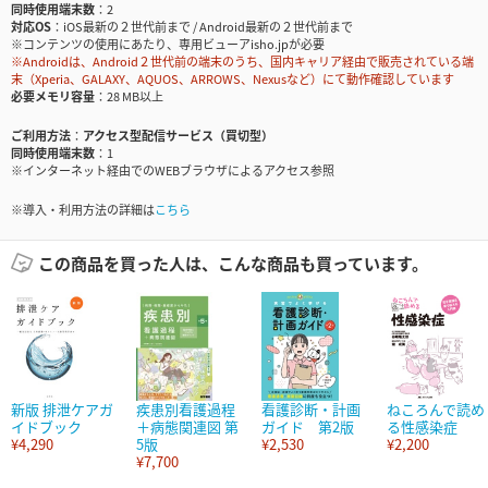
同時使用端末数
2
対応OS
iOS最新の２世代前まで / Android最新の２世代前まで
※コンテンツの使用にあたり、専用ビューアisho.jpが必要
※Androidは、Android２世代前の端末のうち、国内キャリア経由で販売されている端
末（Xperia、GALAXY、AQUOS、ARROWS、Nexusなど）にて動作確認しています
必要メモリ容量
28 MB以上
ご利用方法
アクセス型配信サービス（買切型）
同時使用端末数
1
※インターネット経由でのWEBブラウザによるアクセス参照
※導入・利用方法の詳細は
こちら
この商品を買った人は、こんな商品も買っています。
新版 排泄ケアガ
疾患別看護過程
看護診断・計画
ねころんで読め
イドブック
＋病態関連図 第
ガイド 第2版
る性感染症
¥4,290
5版
¥2,530
¥2,200
¥7,700