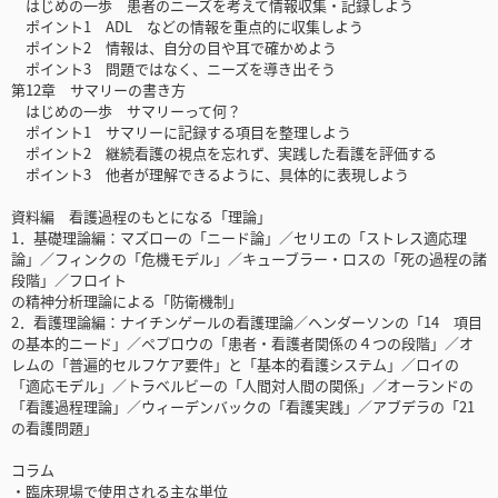
はじめの一歩 患者のニーズを考えて情報収集・記録しよう
ポイント1 ADL などの情報を重点的に収集しよう
ポイント2 情報は、自分の目や耳で確かめよう
ポイント3 問題ではなく、ニーズを導き出そう
第12章 サマリーの書き方
はじめの一歩 サマリーって何？
ポイント1 サマリーに記録する項目を整理しよう
ポイント2 継続看護の視点を忘れず、実践した看護を評価する
ポイント3 他者が理解できるように、具体的に表現しよう
資料編 看護過程のもとになる「理論」
1．基礎理論編：マズローの「ニード論」／セリエの「ストレス適応理
論」／フィンクの「危機モデル」／キューブラー・ロスの「死の過程の諸
段階」／フロイト
の精神分析理論による「防衛機制」
2．看護理論編：ナイチンゲールの看護理論／ヘンダーソンの「14 項目
の基本的ニード」／ペプロウの「患者・看護者関係の４つの段階」／オ
レムの「普遍的セルフケア要件」と「基本的看護システム」／ロイの
「適応モデル」／トラベルビーの「人間対人間の関係」／オーランドの
「看護過程理論」／ウィーデンバックの「看護実践」／アブデラの「21
の看護問題」
コラム
・臨床現場で使用される主な単位