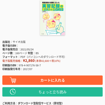
出版社
サイオ出版
電子版ISBN
電子版発売日
2021/05/24
ページ数
160ページ
判型
B5
フォーマット
PDF（パソコンへのダウンロード不可）
¥2,860
電子版販売価格：
(本体¥2,600＋税10％)
印刷版ISBN
978-4-907176-58-7
印刷版発行年月
2017/07
カートに入れる
ちょっと立ち読み
ご利用方法
ダウンロード型配信サービス（買切型）