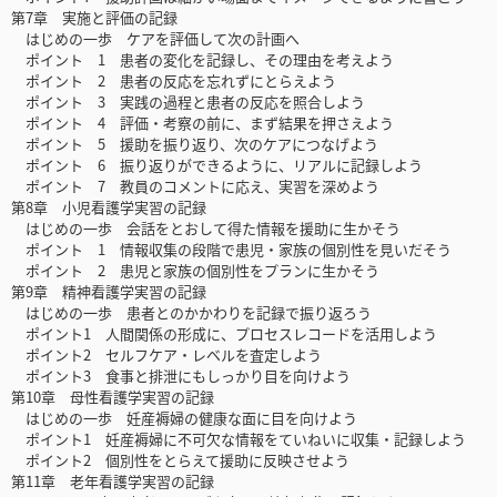
第7章 実施と評価の記録
はじめの一歩 ケアを評価して次の計画へ
ポイント 1 患者の変化を記録し、その理由を考えよう
ポイント 2 患者の反応を忘れずにとらえよう
ポイント 3 実践の過程と患者の反応を照合しよう
ポイント 4 評価・考察の前に、まず結果を押さえよう
ポイント 5 援助を振り返り、次のケアにつなげよう
ポイント 6 振り返りができるように、リアルに記録しよう
ポイント 7 教員のコメントに応え、実習を深めよう
第8章 小児看護学実習の記録
はじめの一歩 会話をとおして得た情報を援助に生かそう
ポイント 1 情報収集の段階で患児・家族の個別性を見いだそう
ポイント 2 患児と家族の個別性をプランに生かそう
第9章 精神看護学実習の記録
はじめの一歩 患者とのかかわりを記録で振り返ろう
ポイント1 人間関係の形成に、プロセスレコードを活用しよう
ポイント2 セルフケア・レベルを査定しよう
ポイント3 食事と排泄にもしっかり目を向けよう
第10章 母性看護学実習の記録
はじめの一歩 妊産褥婦の健康な面に目を向けよう
ポイント1 妊産褥婦に不可欠な情報をていねいに収集・記録しよう
ポイント2 個別性をとらえて援助に反映させよう
第11章 老年看護学実習の記録