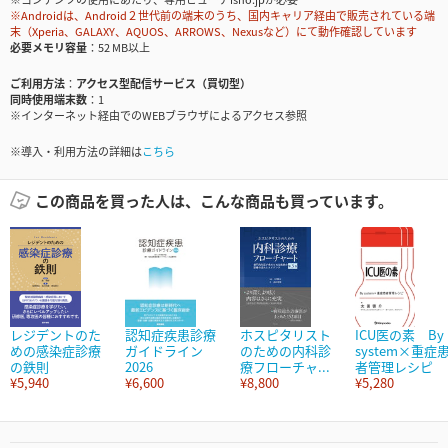
※Androidは、Android２世代前の端末のうち、国内キャリア経由で販売されている端
末（Xperia、GALAXY、AQUOS、ARROWS、Nexusなど）にて動作確認しています
必要メモリ容量
52 MB以上
ご利用方法
アクセス型配信サービス（買切型）
同時使用端末数
1
※インターネット経由でのWEBブラウザによるアクセス参照
※導入・利用方法の詳細は
こちら
この商品を買った人は、こんな商品も買っています。
レジデントのた
認知症疾患診療
ホスピタリスト
ICU医の素 By
めの感染症診療
ガイドライン
のための内科診
system×重症
の鉄則
2026
療フローチャ...
者管理レシピ
¥5,940
¥6,600
¥8,800
¥5,280