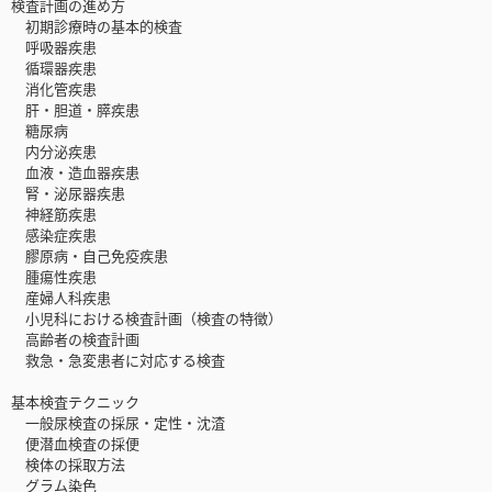
検査計画の進め方
初期診療時の基本的検査
呼吸器疾患
循環器疾患
消化管疾患
肝・胆道・膵疾患
糖尿病
内分泌疾患
血液・造血器疾患
腎・泌尿器疾患
神経筋疾患
感染症疾患
膠原病・自己免疫疾患
腫瘍性疾患
産婦人科疾患
小児科における検査計画（検査の特徴）
高齢者の検査計画
救急・急変患者に対応する検査
基本検査テクニック
一般尿検査の採尿・定性・沈渣
便潜血検査の採便
検体の採取方法
グラム染色