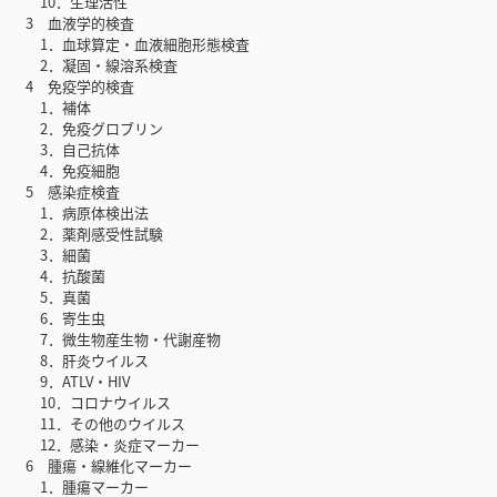
10．生理活性
3 血液学的検査
1．血球算定・血液細胞形態検査
2．凝固・線溶系検査
4 免疫学的検査
1．補体
2．免疫グロブリン
3．自己抗体
4．免疫細胞
5 感染症検査
1．病原体検出法
2．薬剤感受性試験
3．細菌
4．抗酸菌
5．真菌
6．寄生虫
7．微生物産生物・代謝産物
8．肝炎ウイルス
9．ATLV・HIV
10．コロナウイルス
11．その他のウイルス
12．感染・炎症マーカー
6 腫瘍・線維化マーカー
1．腫瘍マーカー