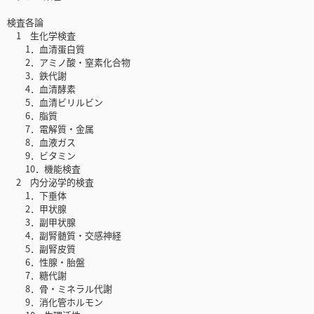
検査各論
1 生化学検査
1．血清蛋白質
2．アミノ酸・窒素化合物
3．鉄代謝
4．血清酵素
5．血清ビリルビン
6．脂質
7．電解質・金属
8．血液ガス
9．ビタミン
10．機能検査
2 内分泌学的検査
1．下垂体
2．甲状腺
3．副甲状腺
4．副腎髄質・交感神経
5．副腎皮質
6．性腺・胎盤
7．糖代謝
8．骨・ミネラル代謝
9．消化管ホルモン