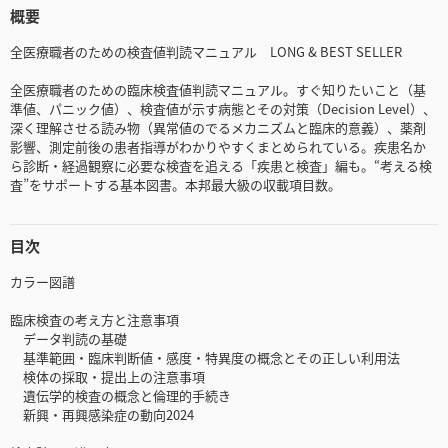
概要
全医療職者のための検査値判読マニュアル LONG & BEST SELLER
全医療職者のための臨床検査値判読マニュアル。すぐ知りたいこと（基
準値、パニック値）、検査値が示す病態とその対策（Decision Level）、
深く理解させる読み物（異常値のでるメカニズムと臨床的意義）、薬剤
影響、測定前後の患者指導がわかりやすくまとめられている。疾患名か
ら診断・経過観察に必要な検査を追える「疾患と検査」編も。“考える検
査”をサポートする基本図書。本邦最大級の収載項目数。
目次
カラー図譜
臨床検査の考え方と注意事項
データ判読の基礎
基準範囲・臨床判断値・感度・特異度の概念とその正しい利用法
検体の採取・提出上の注意事項
遺伝学的検査の概念と倫理的手続き
新興・再興感染症の動向2024