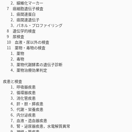
2．線維化マーカー
7 癌細胞遺伝子検査
1．癌関連蛋白
2．癌関連遺伝子
3．パネル・プロファイリング
8 遺伝学的検査
9 尿検査
10 血液・尿以外の検査
11 薬物・毒物の検査
1．薬物
2．毒物
3．薬物代謝酵素の遺伝子診断
4．薬物治療効果判定
疾患と検査
1．呼吸器疾患
2．循環器疾患
3．消化管疾患
4．肝・胆・膵疾患
5．代謝・栄養疾患
6．内分泌疾患
7．血液・造血器疾患
8．腎・泌尿器疾患，水電解質異常
9．神経・筋疾患