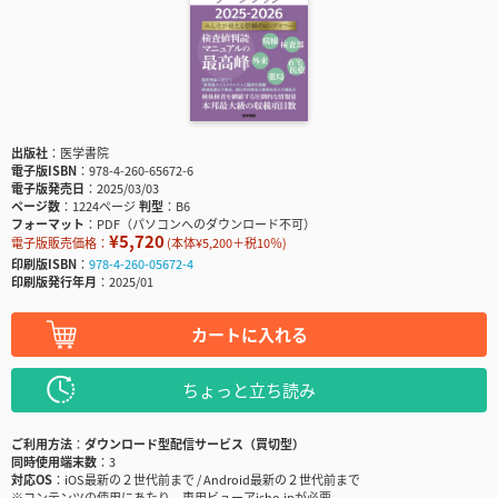
出版社
医学書院
電子版ISBN
978-4-260-65672-6
電子版発売日
2025/03/03
ページ数
1224ページ
判型
B6
フォーマット
PDF（パソコンへのダウンロード不可）
¥5,720
電子版販売価格：
(本体¥5,200＋税10％)
印刷版ISBN
978-4-260-05672-4
印刷版発行年月
2025/01
カートに入れる
ちょっと立ち読み
ご利用方法
ダウンロード型配信サービス（買切型）
同時使用端末数
3
対応OS
iOS最新の２世代前まで / Android最新の２世代前まで
※コンテンツの使用にあたり、専用ビューアisho.jpが必要