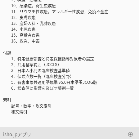
10．感染症，寄生虫疾患
11．リウマチ性疾患，アレルギー性疾患，免疫不全症
12．皮膚疾患
13．産婦人科・乳腺疾患
14．小児疾患
15．高齢者疾患
16．救急，中毒
付録
1．特定健康診査と特定保健指導対象者の選定
2．共用基準範囲（JCCLS）
3．日本人小児の臨床検査基準値
4．保険点数一覧（臨床検査分野）
5．有害事象共通用語規準 v5.0日本語訳JCOG版
6．検査値に影響を及ぼす薬剤一覧
索引
記号・数字・欧文索引
和文索引
isho.jpアプリ